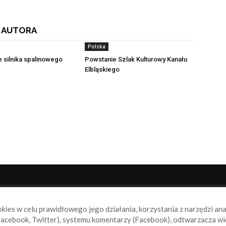
 AUTORA
Polska
e silnika spalinowego
Powstanie Szlak Kulturowy Kanału
Elbląskiego
NAS
P
okies w celu prawidłowego jego działania, korzystania z narzędzi an
book.pl to miejsce dla wszystkich, którzy szukają aktualnych
acebook, Twitter), systemu komentarzy (Facebook), odtwarzacza wi