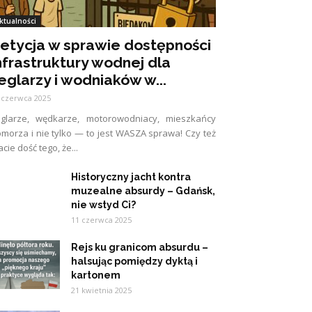
ktualności
etycja w sprawie dostępności
nfrastruktury wodnej dla
eglarzy i wodniaków w...
 czerwca 2025
eglarze, wędkarze, motorowodniacy, mieszkańcy
morza i nie tylko — to jest WASZA sprawa! Czy też
cie dość tego, że...
Historyczny jacht kontra
muzealne absurdy – Gdańsk,
nie wstyd Ci?
11 czerwca 2025
Rejs ku granicom absurdu –
halsując pomiędzy dyktą i
kartonem
21 kwietnia 2025