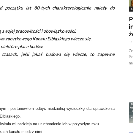
d początku lat 80-tych charakterologicznie należy do
A
P
i
 swojej pracowitości i obowiązkowości.
ż
owa zabytkowego Kanału Elbląskiego wlecze się.
13
 niektóre place budów.
Ż
h czasach, jeśli jakaś budowa się wlecze, to zapewne
Po
ma
nym i postanowiłem odbyć niedzielną wycieczkę dla sprawdzenia
Elbląskiego.
świtała mi nadzieja na uruchomienie ich w przyszłym roku.
kach kanału między nimi.