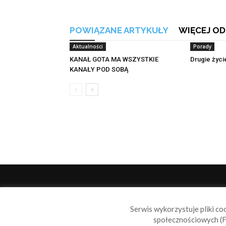
POWIĄZANE ARTYKUŁY
WIĘCEJ OD
Aktualności
Porady
KANAŁ GOTA MA WSZYSTKIE
Drugie życi
KANAŁY POD SOBĄ
O 
Serwis wykorzystuje pliki co
Sail
społecznościowych (F