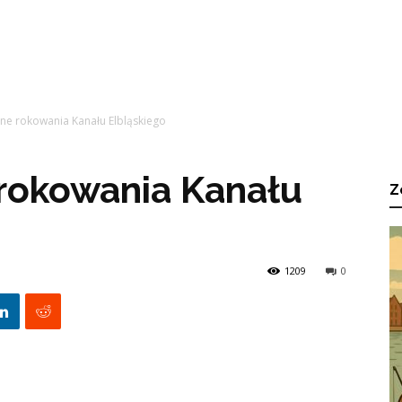
ne rokowania Kanału Elbląskiego
rokowania Kanału
Z
1209
0