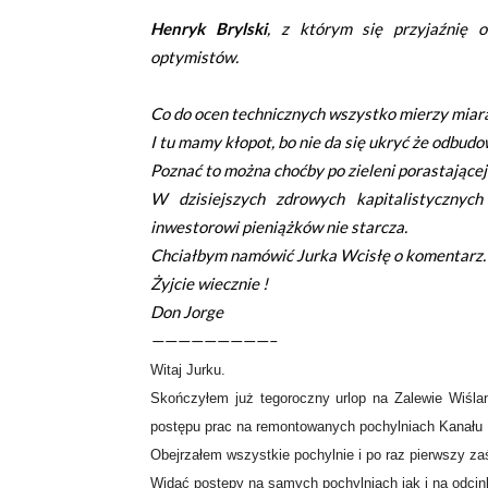
Henryk Brylski
, z którym się przyjaźnię o
optymistów.
Co do ocen technicznych wszystko mierzy miarą
I tu mamy kłopot, bo nie da się ukryć że odbud
Poznać to można choćby po zieleni porastającej
W dzisiejszych zdrowych kapitalistycznyc
inwestorowi pieniążków nie starcza.
Chciałbym namówić Jurka Wcisłę o komentarz.
Żyjcie wiecznie !
Don Jorge
—————————–
Witaj Jurku.
Skończyłem już tegoroczny urlop na Zalewie Wiśla
postępu prac na remontowanych pochylniach Kanału 
Obejrzałem wszystkie pochylnie i po raz pierwszy za
Widać postępy na samych pochylniach jak i na odcin