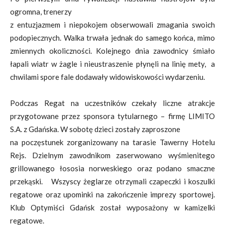
ogromna, trenerzy
z entuzjazmem i niepokojem obserwowali zmagania swoich
podopiecznych. Walka trwała jednak do samego końca, mimo
zmiennych okoliczności. Kolejnego dnia zawodnicy śmiało
łapali wiatr w żagle i nieustraszenie płynęli na linię mety, a
chwilami spore fale dodawały widowiskowości wydarzeniu.
Podczas Regat na uczestników czekały liczne atrakcje
przygotowane przez sponsora tytularnego – firmę LIMITO
S.A. z Gdańska. W sobotę dzieci zostały zaproszone
na poczęstunek zorganizowany na tarasie Tawerny Hotelu
Rejs. Dzielnym zawodnikom zaserwowano wyśmienitego
grillowanego łososia norweskiego oraz podano smaczne
przekąski. Wszyscy żeglarze otrzymali czapeczki i koszulki
regatowe oraz upominki na zakończenie imprezy sportowej.
Klub Optymiści Gdańsk został wyposażony w kamizelki
regatowe.