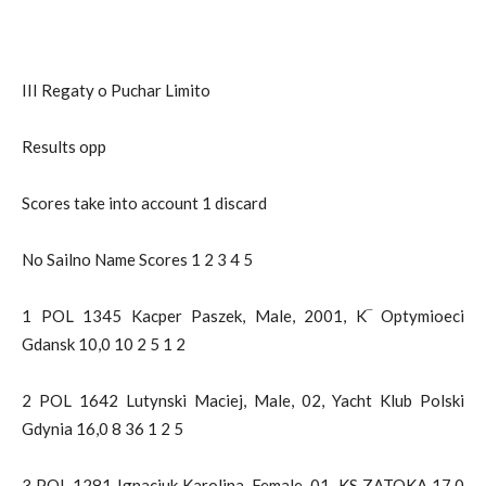
III Regaty o Puchar Limito
Results opp
Scores take into account 1 discard
No Sailno Name Scores 1 2 3 4 5
1 POL 1345 Kacper Paszek, Male, 2001, K‾ Optymioeci
Gdansk 10,0 10 2 5 1 2
2 POL 1642 Lutynski Maciej, Male, 02, Yacht Klub Polski
Gdynia 16,0 8 36 1 2 5
3 POL 1281 Ignaciuk Karolina, Female, 01, KS ZATOKA 17,0