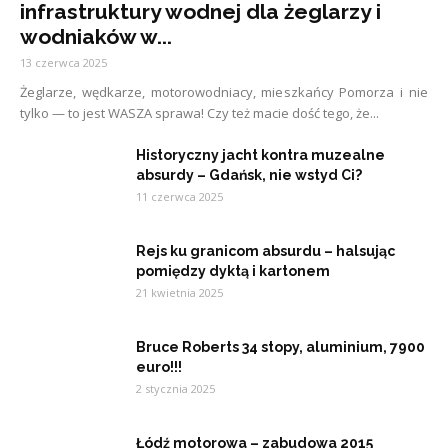
infrastruktury wodnej dla żeglarzy i
wodniaków w...
13 czerwca 2025
Żeglarze, wędkarze, motorowodniacy, mieszkańcy Pomorza i nie
tylko — to jest WASZA sprawa! Czy też macie dość tego, że...
Historyczny jacht kontra muzealne
absurdy – Gdańsk, nie wstyd Ci?
11 czerwca 2025
Rejs ku granicom absurdu – halsując
pomiędzy dyktą i kartonem
21 kwietnia 2025
Bruce Roberts 34 stopy, aluminium, 7900
euro!!!
2 stycznia 2025
Łódź motorowa – zabudowa 2015