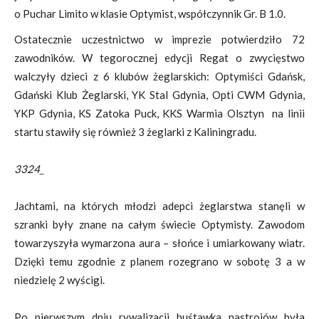
o Puchar Limito w klasie Optymist, współczynnik Gr. B 1.0.
Ostatecznie uczestnictwo w imprezie potwierdziło 72
zawodników. W tegorocznej edycji Regat o zwycięstwo
walczyły dzieci z 6 klubów żeglarskich: Optymiści Gdańsk,
Gdański Klub Żeglarski, YK Stal Gdynia, Opti CWM Gdynia,
YKP Gdynia, KS Zatoka Puck, KKS Warmia Olsztyn na linii
startu stawiły się również 3 żeglarki z Kaliningradu.
3324_
Jachtami, na których młodzi adepci żeglarstwa stanęli w
szranki były znane na całym świecie Optymisty. Zawodom
towarzyszyła wymarzona aura – słońce i umiarkowany wiatr.
Dzięki temu zgodnie z planem rozegrano w sobotę 3 a w
niedzielę 2 wyścigi.
Po pierwszym dniu rywalizacji huśtawka nastrojów była