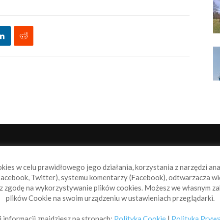
NAS
P
okies w celu prawidłowego jego działania, korzystania z narzędzi an
book.pl to miejsce dla wszystkich, którzy szukają aktualnych
acebook, Twitter), systemu komentarzy (Facebook), odtwarzacza wi
omości ze świata żeglarstwa, świata motorowodniactwa i
sz zgodę na wykorzystywanie plików cookies. Możesz we własnym za
ylko.
plików Cookie na swoim urządzeniu w ustawieniach przeglądarki.
taktuj się z nami:
info@sailbook.pl
 informacji znajdziesz na stronach:
Polityka Cookie
|
Polityka Pryw