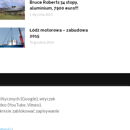
Bruce Roberts 34 stopy,
aluminium, 7900 euro!!!
2 stycznia 2025
Łódź motorowa – zabudowa
2015
10 grudnia 2024
ODĄŻAJ ZA NAMI
alitycznych (Google), wtyczek
deo (YouTube, Vimeo).
kresie zablokować zapisywanie
atności