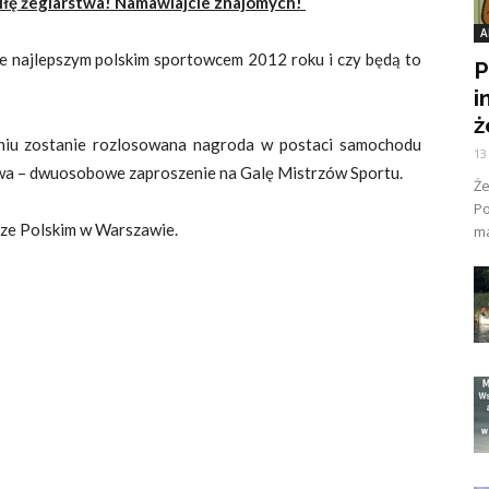
iłę żeglarstwa! Namawiajcie znajomych!
A
e najlepszym polskim sportowcem 2012 roku i czy będą to
P
i
ż
niu zostanie rozlosowana nagroda w postaci samochodu
13
wa – dwuosobowe zaproszenie na Galę Mistrzów Sportu.
Ż
Po
trze Polskim w Warszawie.
ma