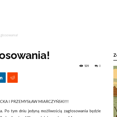
 głosowania!
łosowania!
Z
509
0
ACKA I PRZEMYSŁAW MIARCZYŃSKI!!!
ia. Po tym dniu jedyną możliwością zagłosowania będzie