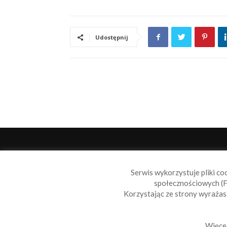
Udostępnij
O 
Serwis wykorzystuje pliki co
Sail
społecznościowych (F
wiad
Korzystając ze strony wyraża
nie t
Skon
Więcej