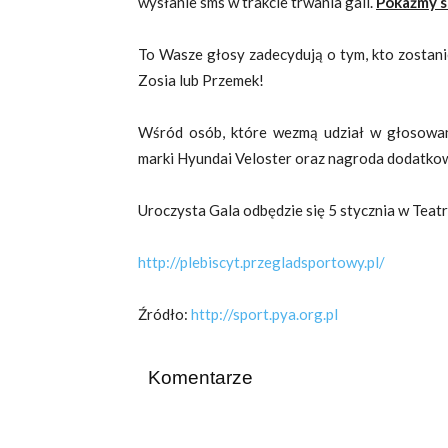
wysłanie sms w trakcie trwania gali.
Pokażmy s
To Wasze głosy zadecydują o tym, kto zostani
Zosia lub Przemek!
Wśród osób, które wezmą udział w głosowa
marki Hyundai Veloster oraz nagroda dodatko
Uroczysta Gala odbędzie się 5 stycznia w Tea
http://plebiscyt.przegladsportowy.pl/
Źródło:
http://sport.pya.org.pl
Komentarze