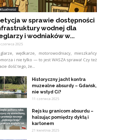
ktualności
etycja w sprawie dostępności
nfrastruktury wodnej dla
eglarzy i wodniaków w...
 czerwca 2025
eglarze, wędkarze, motorowodniacy, mieszkańcy
morza i nie tylko — to jest WASZA sprawa! Czy też
cie dość tego, że...
Historyczny jacht kontra
muzealne absurdy – Gdańsk,
nie wstyd Ci?
11 czerwca 2025
Rejs ku granicom absurdu –
halsując pomiędzy dyktą i
kartonem
21 kwietnia 2025