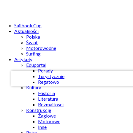
Sailbook Cup
Aktualności
Polska
Świat
Twoja nazwa użytkownika
Motorowodne
Surfing
Artykuły
Twoje hasło
Eduportal
Porady
Turystycznie
Regatowo
Kultura
Historia
Literatura
Rozmaitości
Konstrukcje
Żaglowe
Motorowe
Inne
Rejsy