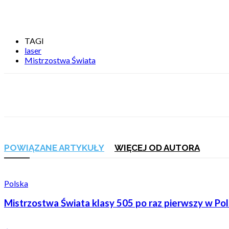
TAGI
laser
Mistrzostwa Świata
Udostępnij
POWIĄZANE ARTYKUŁY
WIĘCEJ OD AUTORA
Polska
Mistrzostwa Świata klasy 505 po raz pierwszy w Pol