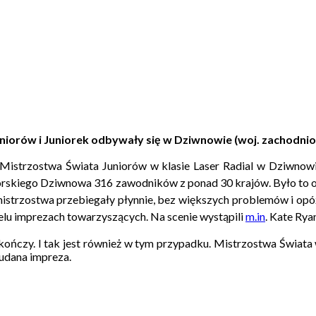
uniorów i Juniorek odbywały się w Dziwnowie (woj. zachodni
Mistrzostwa Świata Juniorów w klasie Laser Radial w Dziwnowie
admorskiego Dziwnowa 316 zawodników z ponad 30 krajów. Było to
strzostwa przebiegały płynnie, bez większych problemów i opóź
elu imprezach towarzyszących. Na scenie wystąpili
m.in
. Kate Rya
ńczy. I tak jest również w tym przypadku. Mistrzostwa Świata w
 udana impreza.