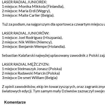
LASER RADIAL JUNIOREK:
1 miejsce: Monika Mikkola (Finlandia),
2 miejsce: Maria Erdi (Węgry),
3 miejsce: Maite Carlier (Belgia).
Tuż za podium, na najgorszym dla sportowca czwartym miejscu 
LASER RADIAL JUNIORÓW:
1 miejsce: Joel Rodriguez (Hiszpania),
2 miejsce: Nik Willim (Niemcy),
3 miejsce: Benjamin Wempe (Holandia).
Sebastian Kalafarski najwyżej uplasowany zawodnik z Polski zaj
LASER RADIAL MĘŻCZYZN:
1 miejsce Stelmaszyk Jonasz (Polska)
2 miejsce Rudawski Marcin (Polska)
3 miejsce De smet William (Belgia)
Z opinii zawodników, ekip im towarzyszących, oraz zagraniczn
światowych edycji. Tym samym mały Dziwnów zaznaczył swoje m
Komentarze