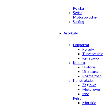
Polska
Świat
Motorowodne
Surfing
Artykuły
Eduportal
Porady
Turystycznie
Regatowo
Kultura
Historia
Literatura
Rozmaitości
Konstrukcje
Żaglowe
Motorowe
Inne
Rejsy
Morskie