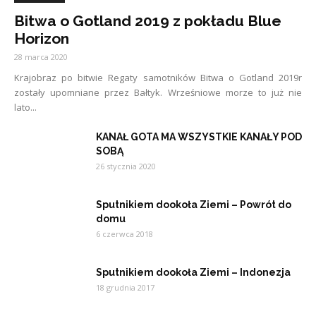
Bitwa o Gotland 2019 z pokładu Blue
Horizon
28 marca 2020
Krajobraz po bitwie Regaty samotników Bitwa o Gotland 2019r
zostały upomniane przez Bałtyk. Wrześniowe morze to już nie
lato...
KANAŁ GOTA MA WSZYSTKIE KANAŁY POD
SOBĄ
26 stycznia 2020
Sputnikiem dookoła Ziemi – Powrót do
domu
6 czerwca 2018
Sputnikiem dookoła Ziemi – Indonezja
18 grudnia 2017