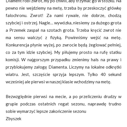
Diament robi zwrot, my po chwili, aby trzymać go w stożku. Na
pewno nie wejdziemy na metę, trzeba by przeskoczyć główkę
falochronu. Zwrot! Za nami rywale, nie dobrze, chodzą
szybciej i ostrzej. Nagle… wywózka, niesiemy za dużego grota
a Przemek zaspał na szotach grota. Trzeba kręcić zwrot nie
ma sensu walczyć z fizyką. Powinniśmy wejść na metę.
Konkurencja płynie wyżej, po zwrocie będą żeglować pełniej,
co za tym idzie szybciej. My piłujemy prosto na rufę statku
komisji. W najgorszym przypadku zmienimy hals na prawy i
przyblokujemy załogę Diamenta. Liczymy na lokalne odkrętki
wiatru. Jest, szczęście sprzyja lepszym. Tylko 40 sekund
wcześniej ale pierwsi w naszej klasie wchodzimy na metę.
Bezwzględnie pierwsi na mecie, a po przeliczeniu drudzy w
grupie podczas ostatnich regat sezonu, naprawdę trudno
sobie wymarzyć lepsze zakończenie sezonu
Zbyszek