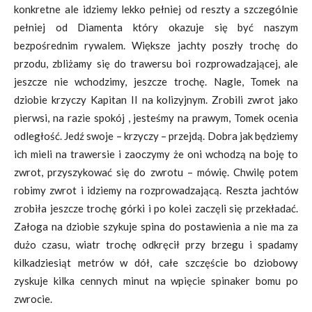
konkretne ale idziemy lekko pełniej od reszty a szczególnie
pełniej od Diamenta który okazuje się być naszym
bezpośrednim rywalem. Większe jachty poszły trochę do
przodu, zbliżamy się do trawersu boi rozprowadzającej, ale
jeszcze nie wchodzimy, jeszcze trochę. Nagle, Tomek na
dziobie krzyczy Kapitan II na kolizyjnym. Zrobili zwrot jako
pierwsi, na razie spokój , jesteśmy na prawym, Tomek ocenia
odległość. Jedź swoje – krzyczy – przejdą. Dobra jak będziemy
ich mieli na trawersie i zaoczymy że oni wchodzą na boję to
zwrot, przyszykować się do zwrotu – mówię. Chwilę potem
robimy zwrot i idziemy na rozprowadzającą. Reszta jachtów
zrobiła jeszcze trochę górki i po kolei zaczęli się przekładać.
Załoga na dziobie szykuje spina do postawienia a nie ma za
dużo czasu, wiatr trochę odkręcił przy brzegu i spadamy
kilkadziesiąt metrów w dół, całe szczęście bo dziobowy
zyskuje kilka cennych minut na wpięcie spinaker bomu po
zwrocie.