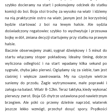
szybko docieramy na start i pokonujemy odcinek do statku
komisji do boi. Boja stoi trochę za wysoko na wiatr i idziemy
na nią praktycznie ostro na wiatr, jasnym jest że korzystniej
będzie startować z boi na lewym halsie. Ale sędzia
doświadczony regatowiec szybko to wychwytuje i przesuwa
bojkę w dół, zmiana decyzji startujemy przy statku na prawym
halsie.
Bacznie obserwujemy znaki, sygnał dźwiękowy i 5 minut do
startu włączamy stoper pokładowy. Idealny timing, dobrze
wyliczona odległość i na start wpadamy kilka sekund po
sygnale, chyba jako pierwsi. Oglądamy się za siebie, tam jest
ciaśniej i większe zawirowania. My na czystym wietrze
suniemy do przodu. Żagle wytrymowane, małe poprawki i
załoga na balast. Wiatr 8-12kn. Teraz taktyka, kiedy wykonać
pierwszy zwrot. Boja GS chytrze ustawiona pod nawietrznym
brzegiem. Ale póki co przemy dzielnie naprzód, wiaterek
jeszcze lekko wzmógł, przechył dosyć spory. Prędkości