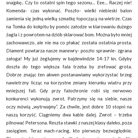
snajpkę.. Czy to ostatni spin tego sezonu… Eee… Raczej nie!
Komenda- czas wykonać. Poszło- wielki niebieski balon
zamienia się jedną wielką szmatkę łopoczącą na wietrze. Czas
na Tomka do kokpitu by pomóc załodze w klarowaniu dużego
żagla i z powrotem na dziób sklarować bom. Można było mniej
zachowawczo, ale nie ma co płakać została ostatnia prosta.
Diament powtarza nasze manewry- poszło sprawnie- zgrana
załoga! My już żeglujemy w bajdewindzie 14-17 kn. Gdyby
doszła do tego większa fala trzeba by zrefować grota.
Dobrze znając ten akwen postanawiamy wykorzystać brzeg
nawietrzny licząc na korzystne zmiany kierunku wiatru przy
mniejszej fali. Gdy przy falochronie robi się nerwowo
konkurenci wykonują zwrot. Patrzymy się na siebie, nasze
oczy mówią „wytrwajmy”. Za chwile, jest dobre 10 stopni na
naszą korzyść. Ciągniemy dwa kable dalej. Zwrot – trzeba
pilnować Petersona. Reszta stawki z naszej klasy daleko, poza
zasięgiem. Teraz mach-racing, kto pierwszy bezwzględnie.