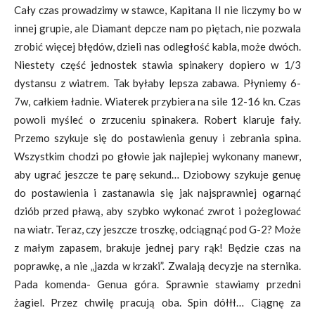
Cały czas prowadzimy w stawce, Kapitana II nie liczymy bo w
innej grupie, ale Diamant depcze nam po piętach, nie pozwala
zrobić więcej błędów, dzieli nas odległość kabla, może dwóch.
Niestety część jednostek stawia spinakery dopiero w 1/3
dystansu z wiatrem. Tak byłaby lepsza zabawa. Płyniemy 6-
7w, całkiem ładnie. Wiaterek przybiera na sile 12-16 kn. Czas
powoli myśleć o zrzuceniu spinakera. Robert klaruje fały.
Przemo szykuje się do postawienia genuy i zebrania spina.
Wszystkim chodzi po głowie jak najlepiej wykonany manewr,
aby ugrać jeszcze te parę sekund… Dziobowy szykuje genuę
do postawienia i zastanawia się jak najsprawniej ogarnąć
dziób przed pławą, aby szybko wykonać zwrot i pożeglować
na wiatr. Teraz, czy jeszcze troszkę, odciągnąć pod G-2? Może
z małym zapasem, brakuje jednej pary rąk! Będzie czas na
poprawkę, a nie „jazda w krzaki”. Zwalają decyzje na sternika.
Pada komenda- Genua góra. Sprawnie stawiamy przedni
żagiel. Przez chwilę pracują oba. Spin dółłł… Ciągnę za