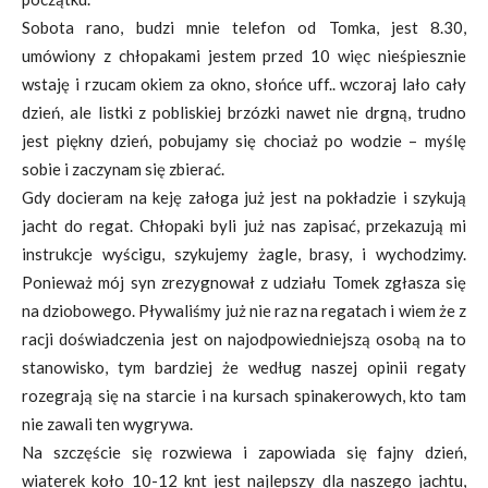
Sobota rano, budzi mnie telefon od Tomka, jest 8.30,
umówiony z chłopakami jestem przed 10 więc nieśpiesznie
wstaję i rzucam okiem za okno, słońce uff.. wczoraj lało cały
dzień, ale listki z pobliskiej brzózki nawet nie drgną, trudno
jest piękny dzień, pobujamy się chociaż po wodzie – myślę
sobie i zaczynam się zbierać.
Gdy docieram na keję załoga już jest na pokładzie i szykują
jacht do regat. Chłopaki byli już nas zapisać, przekazują mi
instrukcje wyścigu, szykujemy żagle, brasy, i wychodzimy.
Ponieważ mój syn zrezygnował z udziału Tomek zgłasza się
na dziobowego. Pływaliśmy już nie raz na regatach i wiem że z
racji doświadczenia jest on najodpowiedniejszą osobą na to
stanowisko, tym bardziej że według naszej opinii regaty
rozegrają się na starcie i na kursach spinakerowych, kto tam
nie zawali ten wygrywa.
Na szczęście się rozwiewa i zapowiada się fajny dzień,
wiaterek koło 10-12 knt jest najlepszy dla naszego jachtu,