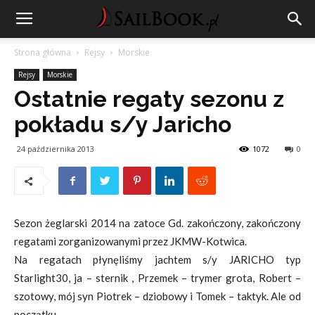
Strona główna
Rejsy
Morskie
Rejsy
Morskie
Ostatnie regaty sezonu z
pokładu s/y Jaricho
24 października 2013
1072
0
Sezon żeglarski 2014 na zatoce Gd. zakończony, zakończony
regatami zorganizowanymi przez JKMW-Kotwica.
Na regatach płynęliśmy jachtem s/y JARICHO typ
Starlight30, ja – sternik , Przemek – trymer grota, Robert –
szotowy, mój syn Piotrek
– dziobowy i Tomek – taktyk. Ale od
początku.