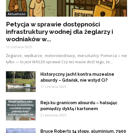
Aktualności
Petycja w sprawie dostępności
infrastruktury wodnej dla żeglarzy i
wodniaków w...
13 czerwca 2025
Żeglarze, wędkarze, motorowodniacy, mieszkańcy Pomorza i nie
tylko — to jest WASZA sprawa! Czy też macie dość tego, że...
Historyczny jacht kontra muzealne
absurdy – Gdańsk, nie wstyd Ci?
11 czerwca 2025
Rejs ku granicom absurdu – halsując
pomiędzy dyktą i kartonem
21 kwietnia 2025
Bruce Roberts 34 stopy, aluminium, 7900