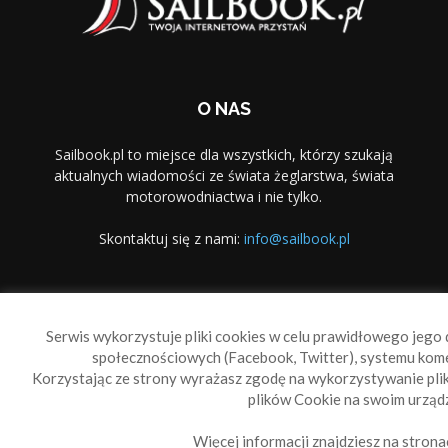
O NAS
Sailbook.pl to miejsce dla wszystkich, którzy szukają
aktualnych wiadomości ze świata żeglarstwa, świata
motorowodniactwa i nie tylko.
Skontaktuj się z nami:
info@sailbook.pl
PODĄŻAJ ZA NAMI
Serwis wykorzystuje pliki cookies w celu prawidłowego jego d
społecznościowych (Facebook, Twitter), systemu kom
Korzystając ze strony wyrażasz zgodę na wykorzystywanie pl
plików Cookie na swoim urządz
Więcej informacji znajdziesz na strona
Sailbook Cup
O nas
Reklama
Polityka prywatności