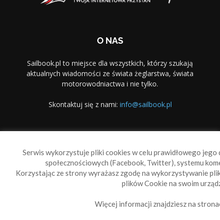
O NAS
Sailbook.pl to miejsce dla wszystkich, którzy szukają
aktualnych wiadomości ze świata żeglarstwa, świata
motorowodniactwa i nie tylko.
Skontaktuj się z nami:
info@sailbook.pl
PODĄŻAJ ZA NAMI
Serwis wykorzystuje pliki cookies w celu prawidłowego jego d
społecznościowych (Facebook, Twitter), systemu kom
Korzystając ze strony wyrażasz zgodę na wykorzystywanie pl
plików Cookie na swoim urządz
Więcej informacji znajdziesz na strona
Sailbook Cup
O nas
Reklama
Polityka prywatności
Polityka Cookie