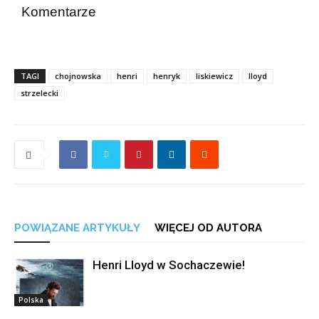
Komentarze
TAGI
chojnowska
henri
henryk
liskiewicz
lloyd
strzelecki
POWIĄZANE ARTYKUŁY
WIĘCEJ OD AUTORA
Henri Lloyd w Sochaczewie!
Polska