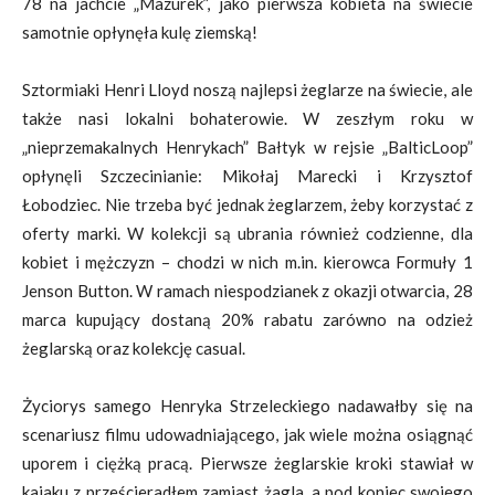
78 na jachcie „Mazurek”, jako pierwsza kobieta na świecie
samotnie opłynęła kulę ziemską!
Sztormiaki Henri Lloyd noszą najlepsi żeglarze na świecie, ale
także nasi lokalni bohaterowie. W zeszłym roku w
„nieprzemakalnych Henrykach” Bałtyk w rejsie „BalticLoop”
opłynęli Szczecinianie: Mikołaj Marecki i Krzysztof
Łobodziec. Nie trzeba być jednak żeglarzem, żeby korzystać z
oferty marki. W kolekcji są ubrania również codzienne, dla
kobiet i mężczyzn – chodzi w nich m.in. kierowca Formuły 1
Jenson Button. W ramach niespodzianek z okazji otwarcia, 28
marca kupujący dostaną 20% rabatu zarówno na odzież
żeglarską oraz kolekcję casual.
Życiorys samego Henryka Strzeleckiego nadawałby się na
scenariusz filmu udowadniającego, jak wiele można osiągnąć
uporem i ciężką pracą. Pierwsze żeglarskie kroki stawiał w
kajaku z prześcieradłem zamiast żagla, a pod koniec swojego