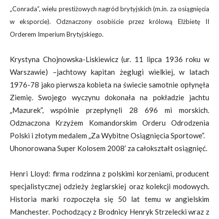
„Conrada”, wielu prestiżowych nagród brytyjskich (m.in. za
osiągnięcia
w eksporcie). Odznaczony osobiście przez królową Elżbietę II
Orderem Imperium Brytyjskiego.
Krystyna Chojnowska-Liskiewicz (ur. 11 lipca 1936 roku w
Warszawie) –jachtowy kapitan żeglugi wielkiej, w latach
1976-78 jako pierwsza kobieta na świecie samotnie opłynęła
Ziemię. Swojego wyczynu dokonała na pokładzie jachtu
„Mazurek”, wspólnie przepłynęli 28 696 mi morskich.
Odznaczona Krzyżem Komandorskim Orderu Odrodzenia
Polski i złotym medalem „Za Wybitne Osiągnięcia Sportowe”.
Uhonorowana Super Kolosem 2008’ za całokształt osiągnięć.
Henri Lloyd: firma rodzinna z polskimi korzeniami, producent
specjalistycznej odzieży żeglarskiej oraz kolekcji modowych.
Historia marki rozpoczęła się 50 lat temu w angielskim
Manchester. Pochodzący z Brodnicy Henryk Strzelecki wraz z