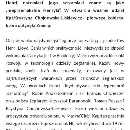
Henri, natomiast jego sztormiaki znane są jako
„nieprzemakalne Henryki”. W otwarciu weźmie udział
Kpt.Krystyna Chojnowska-Liskiewicz– pierwsza kobieta,
która opłynęła Ziemię.
Od pół wieku najsłynniejsi żeglarze korzystają z produktów
Henri Lloyd. Cenią w nich praktyczność i niezwykłą solidności
wykonania (fabryka jest w Brodnicy).Marka wyznacza kierunki
rozwoju w technologii odzieży żeglarskiej. Każdy nowy
produkt, zanim trafi do sprzedaży, testowany jest w
najtrudniejszych warunkach przez członków żeglarskich
załóg. W ubraniach Henri Lloyd pływali m.in. legendarni
„samotnicy”: Robin Knox-Johnson i sir Francis Chichester
oraz polscy żeglarze: Krzysztof Baranowski, Roman Paszke i
Krystyna Chojnowska-Liskiewicz, która weźmie udział w
uroczystym otwarciu salonu w Marina’Club. Kapitan przetnie
wstęgę i zaprezentuje sztormiak HL, w którym w latach 1976-