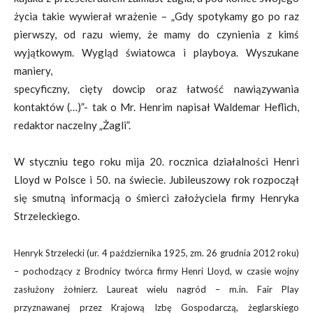
życia takie wywierał wrażenie – „Gdy spotykamy go po raz
pierwszy, od razu wiemy, że mamy do czynienia z kimś
wyjątkowym. Wygląd światowca i playboya. Wyszukane
maniery,
specyficzny, cięty dowcip oraz łatwość nawiązywania
kontaktów (…)”- tak o Mr. Henrim napisał Waldemar Heflich,
redaktor naczelny „Żagli”.
W styczniu tego roku mija 20. rocznica działalności Henri
Lloyd w Polsce i 50. na świecie. Jubileuszowy rok rozpoczął
się smutną informacją o śmierci założyciela firmy Henryka
Strzeleckiego.
Henryk Strzelecki (ur. 4 października 1925, zm. 26 grudnia 2012 roku)
– pochodzący z Brodnicy twórca
firmy Henri Lloyd, w czasie wojny
zasłużony żołnierz. Laureat wielu nagród – m.in. Fair Play
przyznawanej
przez Krajową Izbę Gospodarczą, żeglarskiego