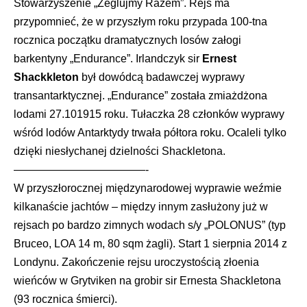
Stowarzyszenie „Żeglujmy Razem”. Rejs ma
przypomnieć, że w przyszłym roku przypada 100-tna
rocznica początku dramatycznych losów załogi
barkentyny „Endurance”. Irlandczyk sir
Ernest
Shackkleton
był dowódcą badawczej wyprawy
transantarktycznej. „Endurance” została zmiażdżona
lodami 27.101915 roku. Tułaczka 28 członków wyprawy
wśród lodów Antarktydy trwała półtora roku. Ocaleli tylko
dzięki niesłychanej dzielności Shackletona.
————————————-
W przyszłorocznej międzynarodowej wyprawie weźmie
kilkanaście jachtów – między innym zasłużony już w
rejsach po bardzo zimnych wodach s/y „POLONUS” (typ
Bruceo, LOA 14 m, 80 sqm żagli). Start 1 sierpnia 2014 z
Londynu. Zakończenie rejsu uroczystością złoenia
wieńców w Grytviken na grobir sir Ernesta Shackletona
(93 rocznica śmierci).