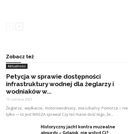
Zobacz też
Aktualności
Petycja w sprawie dostępności
infrastruktury wodnej dla żeglarzy i
wodniaków w...
13 czerwca 2025
Żeglarze, wędkarze, motorowodniacy, mieszkańcy Pomorza i nie
tylko — to jest WASZA sprawa! Czy też macie dość tego, że...
Historyczny jacht kontra muzealne
absurdy – Gdańsk, nie wstyd Ci?