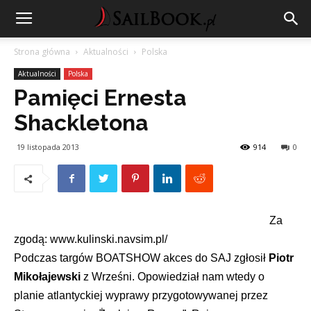
Strona główna
Aktualności
Polska
Aktualności
Polska
Pamięci Ernesta
Shackletona
19 listopada 2013
914
0
Za
zgodą:
www.kulinski.navsim.pl/
Podczas targów BOATSHOW akces do SAJ zgłosił
Piotr
Mikołajewski
z Wrześni. Opowiedział nam wtedy o
planie atlantyckiej wyprawy przygotowywanej przez