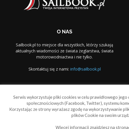
O NAS
Sailbook.pl to miejsce dla wszystkich, którzy szukają
aktualnych wiadomości ze świata żeglarstwa, świata
motorowodniactwa i nie tylko.
Skontaktuj się z nami:
info@sailbook.pl
PODĄŻAJ ZA NAMI
Serwis wykorzystuje pliki cookies w celu prawidłowego jego d
społecznościowych (Facebook, Twitter), systemu kom
Korzystając ze strony wyrażasz zgodę na wykorzystywanie pl
plików Cookie na swoim urządz
Więcej informacji znajdziesz na strona