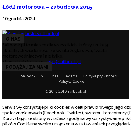
Łódź motorowa – zabudowa 2015
10 grudnia 2024
O NAS
Sailbook.pl to miejsce dla wszystkich, którzy szukają
aktualnych wiadomości ze świata żeglarstwa, świata
motorowodniactwa i nie tylko.
Skontaktuj się z nami:
info@sailbook.pl
PODĄŻAJ ZA NAMI
Sailbook Cup
O nas
Reklama
Polityka prywatności
Polityka Cookie
© 2010-2019 Sailbook.pl
Serwis wykorzystuje pliki cookies w celu prawidłowego jego dzia
społecznościowych (Facebook, Twitter), systemu komentarzy (
Korzystając ze strony wyrażasz zgodę na wykorzystywanie pli
plików Cookie na swoim urządzeniu w ustawieniach przeglądarki