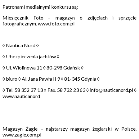
Patronami medialnymi konkursu są:
Miesięcznik Foto – magazyn o zdjęciach i sprzęcie
fotograficznym. www.foto.com.pl
◊ Nautica Nord ◊
◊ Ubezpieczenia jachtów ◊
◊ Ul. Wiolinowa 11 ◊ 80-298 Gdańsk ◊
◊ biuro ◊ Al. Jana Pawła II 9 ◊ 81-345 Gdynia ◊
◊ Tel. 58 352 37 13 ◊ Fax. 58 732 23 63 ◊ info@nauticanord.pl ◊
www.nauticanord
Magazyn Żagle – najstarszy magazyn żeglarski w Polsce.
www.zagle.com.pl