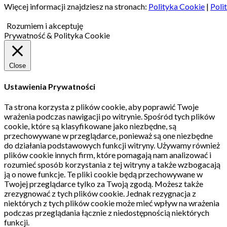
Więcej informacji znajdziesz na stronach:
Polityka Cookie
|
Poli
Rozumiem i akceptuję
Prywatność & Polityka Cookie
Close
Ustawienia Prywatności
Ta strona korzysta z plików cookie, aby poprawić Twoje
wrażenia podczas nawigacji po witrynie.
Spośród tych plików
cookie, które są klasyfikowane jako niezbędne, są
przechowywane w przeglądarce, ponieważ są one niezbędne
do działania podstawowych funkcji witryny.
Używamy również
plików cookie innych firm, które pomagają nam analizować i
rozumieć sposób korzystania z tej witryny a także wzbogacają
ją o nowe funkcje.
Te pliki cookie będą przechowywane w
Twojej przeglądarce tylko za Twoją zgodą.
Możesz także
zrezygnować z tych plików cookie.
Jednak rezygnacja z
niektórych z tych plików cookie może mieć wpływ na wrażenia
podczas przeglądania łącznie z niedostępnością niektórych
funkcji.