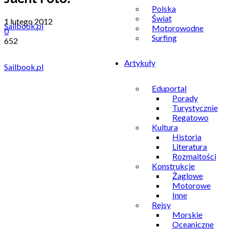
Polska
Świat
1 lutego 2012
Motorowodne
0
Surfing
652
Artykuły
Sailbook.pl
Eduportal
Porady
Turystycznie
Regatowo
Kultura
Historia
Literatura
Rozmaitości
Konstrukcje
Żaglowe
Motorowe
Inne
Rejsy
Morskie
Oceaniczne