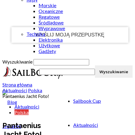
Morskie
Twój e-mail
Oceaniczne
Regatowe
Śródlądowe
Wyprawowe
Technika
Elektronika
Użytkowe
Gadżety
Wyszukiwanie
Strona główna
Aktualności
Polska
Pantaenius Jacht Foto!
Sailbook Cup
Aktualności
Polska
Pantaenius
Aktualności
Jacht Foto!