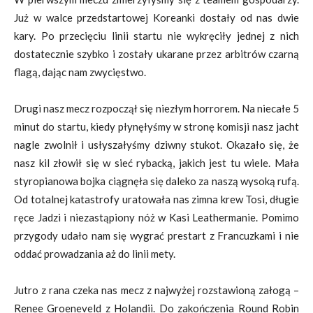
Już w walce przedstartowej Koreanki dostały od nas dwie
kary. Po przecięciu linii startu nie wykręciły jednej z nich
dostatecznie szybko i zostały ukarane przez arbitrów czarną
flagą, dając nam zwycięstwo.
Drugi nasz mecz rozpoczął się niezłym horrorem. Na niecałe 5
minut do startu, kiedy płynęłyśmy w stronę komisji nasz jacht
nagle zwolnił i usłyszałyśmy dziwny stukot. Okazało się, że
nasz kil złowił się w sieć rybacką, jakich jest tu wiele. Mała
styropianowa bojka ciągnęła się daleko za naszą wysoką rufą.
Od totalnej katastrofy uratowała nas zimna krew Tosi, długie
ręce Jadzi i niezastąpiony nóż w Kasi Leathermanie. Pomimo
przygody udało nam się wygrać prestart z Francuzkami i nie
oddać prowadzania aż do linii mety.
Jutro z rana czeka nas mecz z najwyżej rozstawioną załogą –
Renee Groeneveld z Holandii. Do zakończenia Round Robin