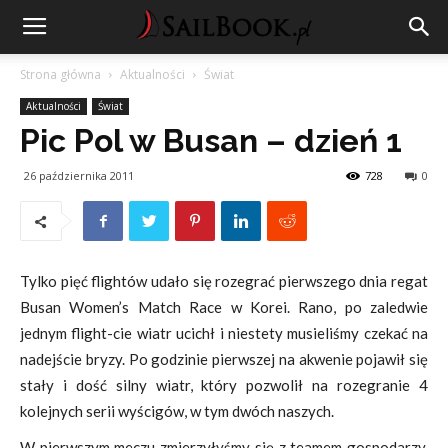
Strona główna
Aktualności
Świat
Aktualności
Świat
Pic Pol w Busan – dzień 1
26 października 2011
728
0
Tylko pięć flightów udało się rozegrać pierwszego dnia regat
Busan Women’s Match Race w Korei. Rano, po zaledwie
jednym flight-cie wiatr ucichł i niestety musieliśmy czekać na
nadejście bryzy. Po godzinie pierwszej na akwenie pojawił się
stały i dość silny wiatr, który pozwolił na rozegranie 4
kolejnych serii wyścigów, w tym dwóch naszych.
W pierwszym meczu zmierzyłyśmy się z teamem gospodarzy.