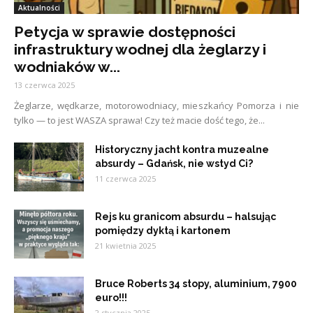
Aktualności
Petycja w sprawie dostępności
infrastruktury wodnej dla żeglarzy i
wodniaków w...
13 czerwca 2025
Żeglarze, wędkarze, motorowodniacy, mieszkańcy Pomorza i nie
tylko — to jest WASZA sprawa! Czy też macie dość tego, że...
Historyczny jacht kontra muzealne
absurdy – Gdańsk, nie wstyd Ci?
11 czerwca 2025
Rejs ku granicom absurdu – halsując
pomiędzy dyktą i kartonem
21 kwietnia 2025
Bruce Roberts 34 stopy, aluminium, 7900
euro!!!
2 stycznia 2025