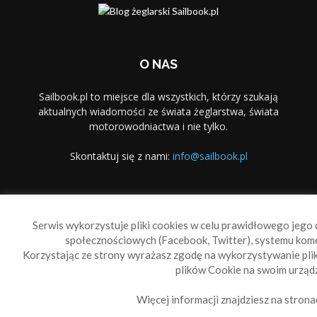
O NAS
Sailbook.pl to miejsce dla wszystkich, którzy szukają
aktualnych wiadomości ze świata żeglarstwa, świata
motorowodniactwa i nie tylko.
Skontaktuj się z nami:
info@sailbook.pl
PODĄŻAJ ZA NAMI
Serwis wykorzystuje pliki cookies w celu prawidłowego jego d
społecznościowych (Facebook, Twitter), systemu kom
Korzystając ze strony wyrażasz zgodę na wykorzystywanie pl
plików Cookie na swoim urządz
Więcej informacji znajdziesz na strona
Sailbook Cup
O nas
Reklama
Polityka prywatności