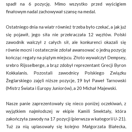
spadł na 6 pozycję. Mimo wszystko przed wyścigiem
finałowym nadal zachowywał szansę na medal.
Ostatniego dnia na wiatr również trzeba było czekać, a jak już
się pojawił, jego siła nie przekraczała 12 węzłów. Polski
zawodnik walczył z całych sił, ale konkurenci okazali się
równie mocni i ostatecznie zdołał awansować o jedną pozycję
kończąc regaty na piątym miejscu. Złoto wywalczył Dempsey,
srebro Rijsselberge, a brąz zdobył reprezentant Grecji Byron
Kokkalanis. Pozostali zawodnicy Polskiego Związku
Żeglarskiego zajęli niższe pozycje, 19 był Paweł Tarnowski
(Mistrz Świata i Europy Juniorów), a 20 Michał Majewski.
Nasze panie zaprezentowały się nieco poniżej oczekiwań, z
wyjątkiem najmłodszej w ekipie Kamili Smektały, która
zakończyła zawody na 17 pozycji (pierwsza w kategorii U-21).
Tuż za nią uplasowały się kolejno Małgorzata Białecka,