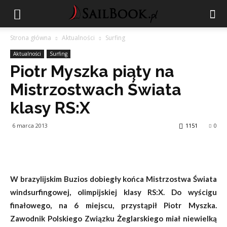
Strona główna
Aktualności
Surfing
Aktualności
Surfing
Piotr Myszka piąty na
Mistrzostwach Świata
klasy RS:X
6 marca 2013
1151
0
W brazylijskim Buzios dobiegły końca Mistrzostwa Świata
windsurfingowej, olimpijskiej klasy RS:X. Do wyścigu
finałowego, na 6 miejscu, przystąpił Piotr Myszka.
Zawodnik Polskiego Związku Żeglarskiego miał niewielką