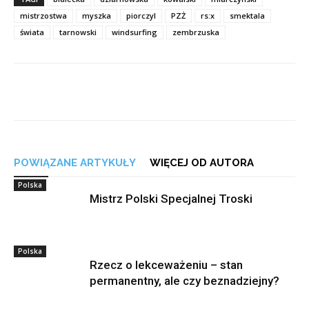
mistrzostwa
myszka
piorczyl
PZŻ
rs:x
smektala
świata
tarnowski
windsurfing
zembrzuska
POWIĄZANE ARTYKUŁY
WIĘCEJ OD AUTORA
Polska
Mistrz Polski Specjalnej Troski
Polska
Rzecz o lekceważeniu – stan
permanentny, ale czy beznadziejny?