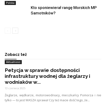
Polska
Kto sponiewierał rangę Morskich MP
Samotników?
Zobacz też
Aktualności
Petycja w sprawie dostępności
infrastruktury wodnej dla żeglarzy i
wodniaków w...
13 czerwca 2025
Żeglarze, wędkarze, motorowodniacy, mieszkańcy Pomorza i nie
tylko — to jest WASZA sprawa! Czy też macie dość tego, że...