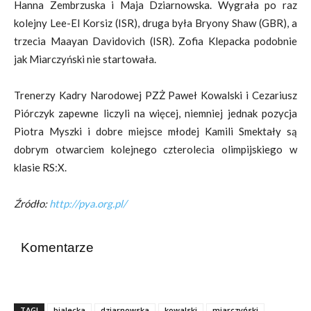
Hanna Zembrzuska i Maja Dziarnowska. Wygrała po raz
kolejny Lee-El Korsiz (ISR), druga była Bryony Shaw (GBR), a
trzecia Maayan Davidovich (ISR). Zofia Klepacka podobnie
jak Miarczyński nie startowała.
Trenerzy Kadry Narodowej PZŻ Paweł Kowalski i Cezariusz
Piórczyk zapewne liczyli na więcej, niemniej jednak pozycja
Piotra Myszki i dobre miejsce młodej Kamili Smektały są
dobrym otwarciem kolejnego czterolecia olimpijskiego w
klasie RS:X.
Źródło:
http://pya.org.pl/
Komentarze
TAGI
bialecka
dziarnowska
kowalski
miarczyński