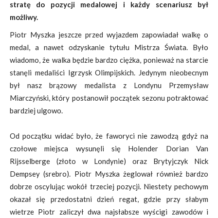
stratę do pozycji medalowej i każdy scenariusz był
możliwy.
Piotr Myszka jeszcze przed wyjazdem zapowiadał walkę o
medal, a nawet odzyskanie tytułu Mistrza Świata. Było
wiadomo, że walka będzie bardzo ciężka, ponieważ na starcie
stanęli medaliści Igrzysk Olimpijskich. Jedynym nieobecnym
był nasz brązowy medalista z Londynu Przemysław
Miarczyński, który postanowił początek sezonu potraktować
bardziej ulgowo.
Od początku widać było, że faworyci nie zawodzą gdyż na
czołowe miejsca wysunęli się Holender Dorian Van
Rijsselberge (złoto w Londynie) oraz Brytyjczyk Nick
Dempsey (srebro). Piotr Myszka żeglował również bardzo
dobrze oscylując wokół trzeciej pozycji. Niestety pechowym
okazał się przedostatni dzień regat, gdzie przy słabym
wietrze Piotr zaliczył dwa najsłabsze wyścigi zawodów i