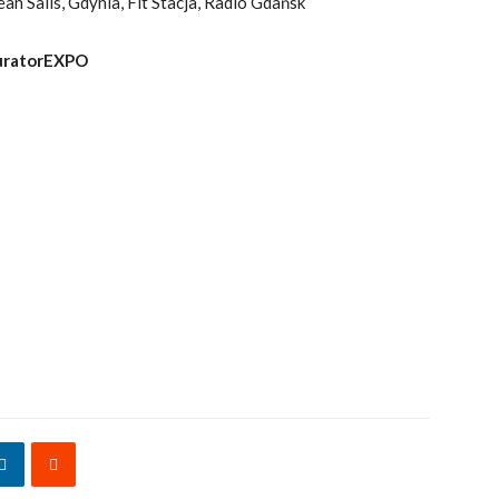
n Sails, Gdynia, Fit Stacja, Radio Gdańsk
MuratorEXPO