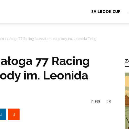
ook.pl
SAILBOOK CUP
cki i załoga 77 Racing laureatami nagrody im. Leonida Teligi
 załoga 77 Racing
Z
ody im. Leonida
928
0