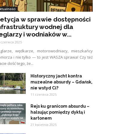
ktualności
etycja w sprawie dostępności
nfrastruktury wodnej dla
eglarzy i wodniaków w...
 czerwca 2025
eglarze, wędkarze, motorowodniacy, mieszkańcy
morza i nie tylko — to jest WASZA sprawa! Czy też
cie dość tego, że...
Historyczny jacht kontra
muzealne absurdy – Gdańsk,
nie wstyd Ci?
11 czerwca 2025
Rejs ku granicom absurdu –
halsując pomiędzy dyktą i
kartonem
21 kwietnia 2025