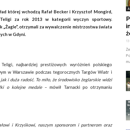
A
skład której wchodzą Rafał Becker i Krzysztof Mongird,
P
 Teligi za rok 2013 w kategorii wyczyn sportowy.
i
 „Żagle”, otrzymali za wywalczenie mistrzostwa świata
ż
ych w Gdyni.
13
Ż
Po
ma
eligi, najbardziej prestiżowych wyróżnień polskiego
owym w Warszawie podczas tegorocznych Targów Wiatr i
jak i duża radość. To miło, że środowisko żeglarskie widzi
lki o kolejne medale
– mówił Tarnacki po otrzymaniu
ałowi i Krzyśkowi, naszym sponsorom i partnerom oraz