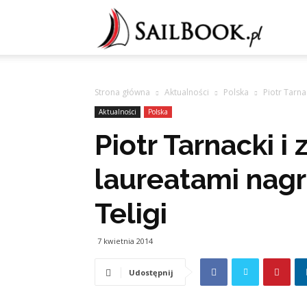
Sailb
Strona główna
Aktualności
Polska
Piotr Tarna
Aktualności
Polska
Piotr Tarnacki i
laureatami nagr
Teligi
7 kwietnia 2014
Udostępnij