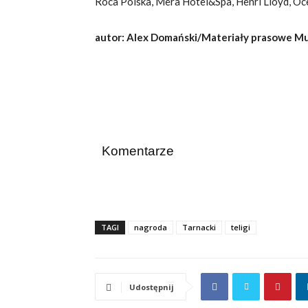
Roca Polska, Mera Hotel&Spa, Henri Lloyd, Ocea
autor: Alex Domański/Materiały prasowe 
Komentarze
TAGI
nagroda
Tarnacki
teligi
Udostępnij