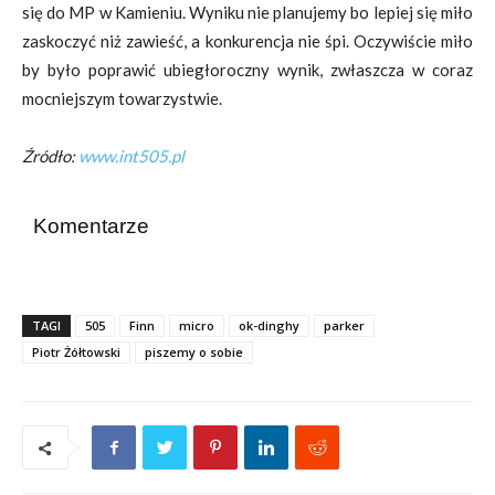
się do MP w Kamieniu. Wyniku nie planujemy bo lepiej się miło
zaskoczyć niż zawieść, a konkurencja nie śpi. Oczywiście miło
by było poprawić ubiegłoroczny wynik, zwłaszcza w coraz
mocniejszym towarzystwie.
Źródło:
www.int505.pl
Komentarze
TAGI
505
Finn
micro
ok-dinghy
parker
Piotr Żółtowski
piszemy o sobie