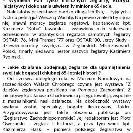
– Wymienił Pan tylko nielicznych żeglarzy, których
inicjatywy i dokonania uświetniły minione 65-lecie.
– Należałoby przedstawić bardzo długą ich listę – żyjących i
tych co pełnią już Wieczną Wachtę. Na pewno znaleźli by się na
niej sławni morscy żeglarze regatowi, kapitanowie: kpt.
Kazimierz “Kuba” Jaworski – wsławiony m.in. sukcesami
odniesionymi w atlantyckich regatach samotnych żeglarzy
OSTAR ‘76, Mini-Transat ‘77 oraz OSTAR ‘80, Jerzy Siudy –
dziewięciokrotny zwycięzca w Żeglarskich Mistrzostwach
Polski, zmarły niedawno nestor naszych żeglarzy Kazimierz
Rypiński…
– Jakie działania podejmują żeglarze dla upamiętnienia
swej tak bogatej i chlubnej 65-letniej historii?
– Od czerwca ubiegłego roku w Muzeum Narodowym na
szczecińskich Wałach Chrobrego czynna jest wystawa “Z
dziejów żeglarstwa polskiego na Pomorzu Zachodnim”. Z
inicjatywy kpt. Janusza Charkiewicza przygotowali ją, wspólnie
z muzealnikami, nasi działacze. Na okoliczność wystawy
wydany został specjalny, bogato ilustrowany, folder.
Przygotowywana jest także obszerna publikacja pn.
“Żeglarstwo Zachodniopomorskie”. Jej redaktorem jest Piotr
Owczarski – żeglarz i historyk, a przy tym wnuk kpt.
Kazimierza Haski – pioniera polskiego żeglarstwa w