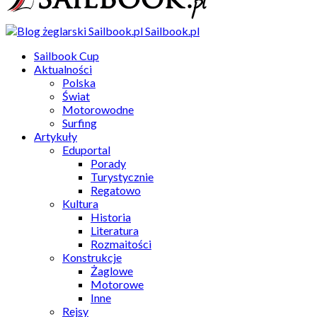
Sailbook.pl
Sailbook Cup
Aktualności
Polska
Świat
Motorowodne
Surfing
Artykuły
Eduportal
Porady
Turystycznie
Regatowo
Kultura
Historia
Literatura
Rozmaitości
Konstrukcje
Żaglowe
Motorowe
Inne
Rejsy