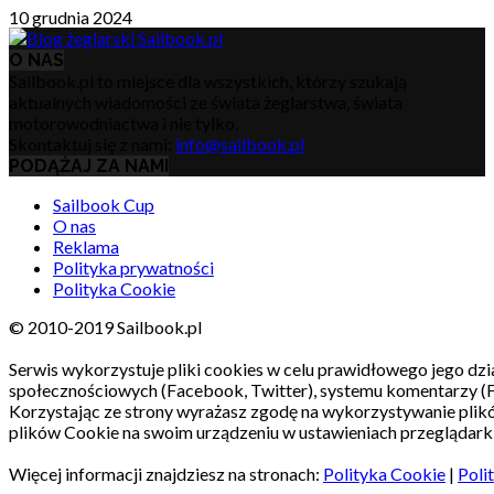
10 grudnia 2024
O NAS
Sailbook.pl to miejsce dla wszystkich, którzy szukają
aktualnych wiadomości ze świata żeglarstwa, świata
motorowodniactwa i nie tylko.
Skontaktuj się z nami:
info@sailbook.pl
PODĄŻAJ ZA NAMI
Sailbook Cup
O nas
Reklama
Polityka prywatności
Polityka Cookie
© 2010-2019 Sailbook.pl
Serwis wykorzystuje pliki cookies w celu prawidłowego jego dzia
społecznościowych (Facebook, Twitter), systemu komentarzy (
Korzystając ze strony wyrażasz zgodę na wykorzystywanie pli
plików Cookie na swoim urządzeniu w ustawieniach przeglądarki
Więcej informacji znajdziesz na stronach:
Polityka Cookie
|
Poli