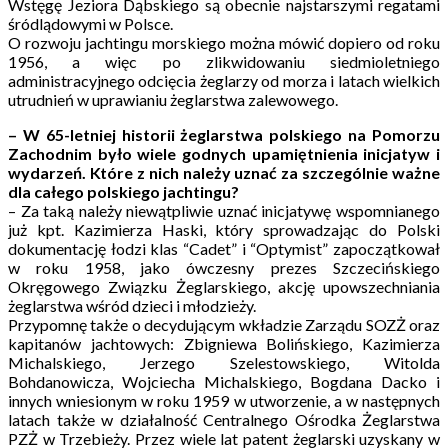
Wstęgę Jeziora Dąbskiego są obecnie najstarszymi regatami
śródlądowymi w Polsce.
O rozwoju jachtingu morskiego można mówić dopiero od roku
1956, a więc po zlikwidowaniu siedmioletniego
administracyjnego odcięcia żeglarzy od morza i latach wielkich
utrudnień w uprawianiu żeglarstwa zalewowego.
– W 65-letniej historii żeglarstwa polskiego na Pomorzu
Zachodnim było wiele godnych upamiętnienia inicjatyw i
wydarzeń. Które z nich należy uznać za szczególnie ważne
dla całego polskiego jachtingu?
– Za taką należy niewątpliwie uznać inicjatywę wspomnianego
już kpt. Kazimierza Haski, który sprowadzając do Polski
dokumentację łodzi klas “Cadet” i “Optymist” zapoczątkował
w roku 1958, jako ówczesny prezes Szczecińskiego
Okręgowego Związku Żeglarskiego, akcję upowszechniania
żeglarstwa wśród dzieci i młodzieży.
Przypomnę także o decydującym wkładzie Zarządu SOZŻ oraz
kapitanów jachtowych: Zbigniewa Bolińskiego, Kazimierza
Michalskiego, Jerzego Szelestowskiego, Witolda
Bohdanowicza, Wojciecha Michalskiego, Bogdana Dacko i
innych wniesionym w roku 1959 w utworzenie, a w następnych
latach także w działalność Centralnego Ośrodka Żeglarstwa
PZŻ w Trzebieży. Przez wiele lat patent żeglarski uzyskany w