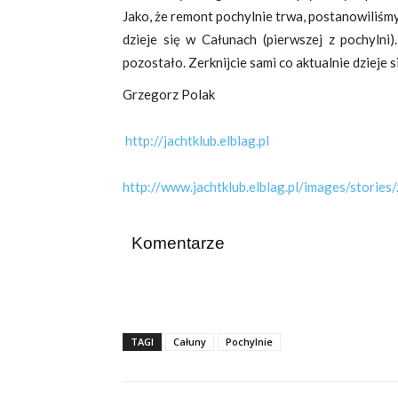
Jako, że remont pochylnie trwa, postanowiliśmy 
dzieje się w Całunach (pierwszej z pochylni)
pozostało. Zerknijcie sami co aktualnie dzieje s
Grzegorz Polak
http://jachtklub.elblag.pl
http://www.jachtklub.elblag.pl/images/stories
Komentarze
TAGI
Całuny
Pochylnie