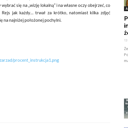
wybrać się na „wizję lokalną” i na własne oczy obejrzeć, co
A
. Rejs jak każdy… trwał za krótko, natomiast kilka zdjęć
P
ię na najniżej położonej pochylni.
i
ż
13
Ż
Po
/zarzad/procent_instrukcja1.png
ma