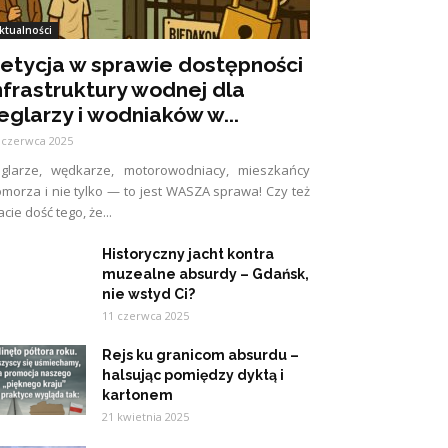
ktualności
etycja w sprawie dostępności
nfrastruktury wodnej dla
eglarzy i wodniaków w...
 czerwca 2025
eglarze, wędkarze, motorowodniacy, mieszkańcy
morza i nie tylko — to jest WASZA sprawa! Czy też
cie dość tego, że...
Historyczny jacht kontra
muzealne absurdy – Gdańsk,
nie wstyd Ci?
11 czerwca 2025
Rejs ku granicom absurdu –
halsując pomiędzy dyktą i
kartonem
21 kwietnia 2025