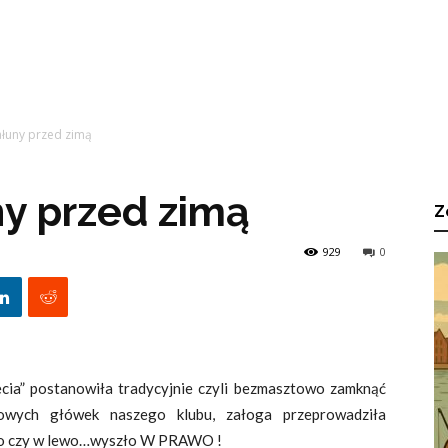
ałuny przed zimą
ny przed zimą
Z
929
0
cia” postanowiła tradycyjnie czyli bezmasztowo zamknąć
owych główek naszego klubu, załoga przeprowadziła
wo czy w lewo…wyszło W PRAWO !