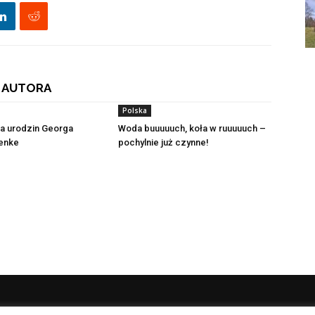
 AUTORA
Polska
ca urodzin Georga
Woda buuuuuch, koła w ruuuuuch –
enke
pochylnie już czynne!