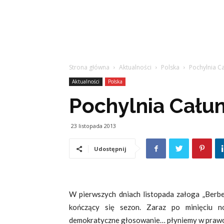
Strona główna
Aktualności
Polska
Pochylnia C
Aktualności
Polska
Pochylnia Cału
23 listopada 2013
Udostępnij
W pierwszych dniach listopada załoga „Berbe
kończący się sezon. Zaraz po minięciu n
demokratyczne głosowanie… płyniemy w pra