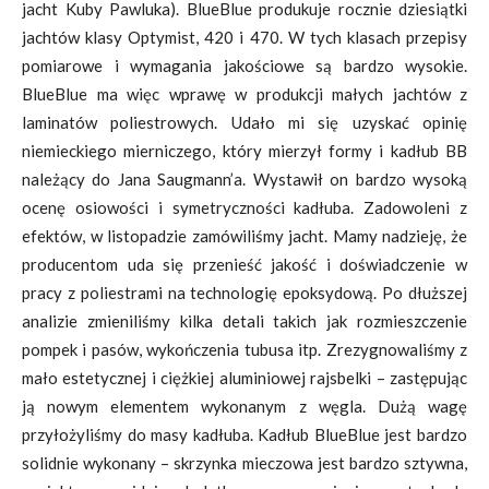
jacht Kuby Pawluka). BlueBlue produkuje rocznie dziesiątki
jachtów klasy Optymist, 420 i 470. W tych klasach przepisy
pomiarowe i wymagania jakościowe są bardzo wysokie.
BlueBlue ma więc wprawę w produkcji małych jachtów z
laminatów poliestrowych. Udało mi się uzyskać opinię
niemieckiego mierniczego, który mierzył formy i kadłub BB
należący do Jana Saugmann’a. Wystawił on bardzo wysoką
ocenę osiowości i symetryczności kadłuba. Zadowoleni z
efektów, w listopadzie zamówiliśmy jacht. Mamy nadzieję, że
producentom uda się przenieść jakość i doświadczenie w
pracy z poliestrami na technologię epoksydową. Po dłuższej
analizie zmieniliśmy kilka detali takich jak rozmieszczenie
pompek i pasów, wykończenia tubusa itp. Zrezygnowaliśmy z
mało estetycznej i ciężkiej aluminiowej rajsbelki – zastępując
ją nowym elementem wykonanym z węgla. Dużą wagę
przyłożyliśmy do masy kadłuba. Kadłub BlueBlue jest bardzo
solidnie wykonany – skrzynka mieczowa jest bardzo sztywna,