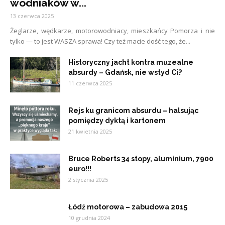
wodniaków w...
13 czerwca 2025
Żeglarze, wędkarze, motorowodniacy, mieszkańcy Pomorza i nie
tylko — to jest WASZA sprawa! Czy też macie dość tego, że...
Historyczny jacht kontra muzealne
absurdy – Gdańsk, nie wstyd Ci?
11 czerwca 2025
Rejs ku granicom absurdu – halsując
pomiędzy dyktą i kartonem
21 kwietnia 2025
Bruce Roberts 34 stopy, aluminium, 7900
euro!!!
2 stycznia 2025
Łódź motorowa – zabudowa 2015
10 grudnia 2024