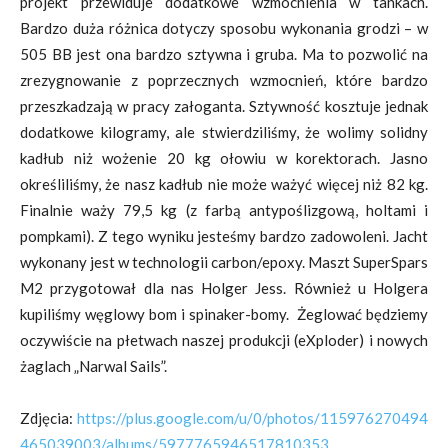
projekt przewiduje dodatkowe wzmocnienia w tankach.
Bardzo duża różnica dotyczy sposobu wykonania grodzi – w
505 BB jest ona bardzo sztywna i gruba. Ma to pozwolić na
zrezygnowanie z poprzecznych wzmocnień, które bardzo
przeszkadzają w pracy załoganta. Sztywność kosztuje jednak
dodatkowe kilogramy, ale stwierdziliśmy, że wolimy solidny
kadłub niż wożenie 20 kg ołowiu w korektorach. Jasno
określiliśmy, że nasz kadłub nie może ważyć więcej niż 82 kg.
Finalnie waży 79,5 kg (z farbą antypoślizgową, holtami i
pompkami). Z tego wyniku jesteśmy bardzo zadowoleni. Jacht
wykonany jest w technologii carbon/epoxy. Maszt SuperSpars
M2 przygotował dla nas Holger Jess. Również u Holgera
kupiliśmy węglowy bom i spinaker-bomy. Żeglować będziemy
oczywiście na płetwach naszej produkcji (eXploder) i nowych
żaglach „Narwal Sails”.
Zdjęcia:
https://plus.google.com/u/0/photos/115976270494
465039003/albums/5977765946517810353