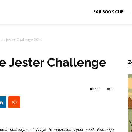
ook.pl
SAILBOOK CUP
rcie Jester Challenge 2014
ie Jester Challenge
Z
581
0
merem startowym „6”. A było to marzeniem życia nieodżałowanego