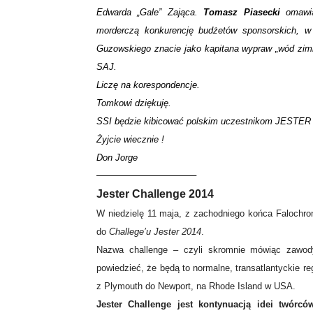
Edwarda „Gale” Zająca.
Tomasz Piasecki
omawia 
morderczą konkurencję budżetów sponsorskich, w 
Guzowskiego znacie jako kapitana wypraw „wód zim
SAJ.
Liczę na korespondencje.
Tomkowi dziękuję.
SSI będzie kibicować polskim uczestnikom JEST
Żyjcie wiecznie !
Don Jorge
—————————–
Jester Challenge 2014
W niedzielę 11 maja, z zachodniego końca Falochro
do
Challege’u Jester 2014
.
Nazwa challenge – czyli skromnie mówiąc zawody
powiedzieć, że będą to normalne, transatlantyckie reg
z Plymouth do Newport, na Rhode Island w USA.
Jester Challenge jest kontynuacją idei twórcó