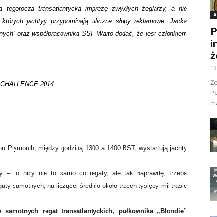
tegoroczą transatlantycką imprezę zwykłych żeglarzy, a nie
A
których jachtyy przypominają uliczne słupy reklamowe. Jacka
P
nych” oraz współpracownika SSI. Warto dodać, że jest członkiem
i
ż
13
Ż
ER CHALLENGE 2014.
Po
ma
nu Plymouth, między godziną 1300 a 1400 BST, wystartują jachty
 – to niby nie to samo co regaty, ale tak naprawdę, trzeba
aty samotnych, na liczącej średnio około trzech tysięcy mil trasie
w samotnych regat transatlantyckich, pułkownika „Blondie”