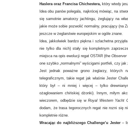
Haslera oraz Francisa Chichestera,
który wtedy jes
Idea obu panów polegala, najkrócej mówiąc, na stwor
się samotnie amatorzy jachtingu, żeglujący na wła
jakie może sobie pozwolić normalny, pracujący (na Za
jeszcze w żeglarstwie europejskim w ogóle znane.
Idea, jakkolwiek bardzo piękna i szlachetna przyjęła
nie tylko dla nich) stały się kompletnym zaprzec
miejsca na opis ewolucji regat OSTAR (the
Observer 
one szybko „normalnymi” wyścigami portfeli, czy jak
Jest jednak poważne grono żeglarzy, których n
telegraficznym, takie regat jak wlaśnie Jester Chal
który był – ni mniej i więcej – tylko drewnia
ożaglowaniem chińskiej dżonki). Innym, miłym akc
wieczorem, odbędzie się w
Royal Western Yacht C
dodam, że trasa tegorocznych regat nie rozni się 
kompletnie różne.
Wracając do najbliższego Challenge’u Jester
– li