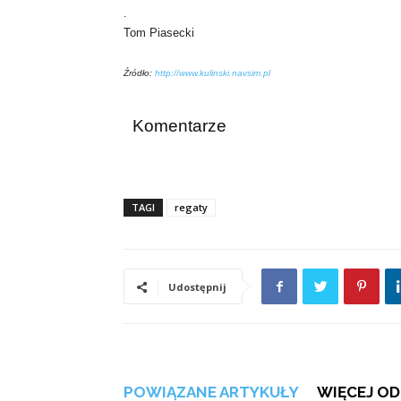
.
Tom Piasecki
Źródło:
http://www.kulinski.navsim.pl
Komentarze
TAGI
regaty
Udostępnij
POWIĄZANE ARTYKUŁY
WIĘCEJ OD