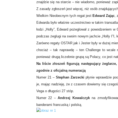
znajdzie się na starcie – nie wiadomo, ponieważ za
Z zasady zgłoszeń jest więcej, niż osób znajdujących o
Wielkim Nieobecnym tych regat jest
Edward Zając
, 
Edwarda było właśnie uczestnictwo w takim transatl
łodzi „Holly”, Edward pożeglował z powodzeniem w C
podczas żeglugi na swoim nowym jachcie „Holly I”I, 
Zarówno regaty OSTAR jak i Jester były w dużej mie
chociaż – tak naprawdę – ten Challenge to wcale ni
ponieważ drugą liczebnie grupą są Polacy, co jest n
Na liście złoszeń figurują następujący żeglarze
zgodnie z oficjalną numeracją
Numer 21 –
Stephan Zarzecki
płynie wprawdzie pod
je, mając nadzieję, że z czasem dowiemy się czegoś w
Vega o długości 27 stóp.
Numer 22 –
Andrzej Kowalczyk
na zmodyfikowan
banderami francuską i polską.