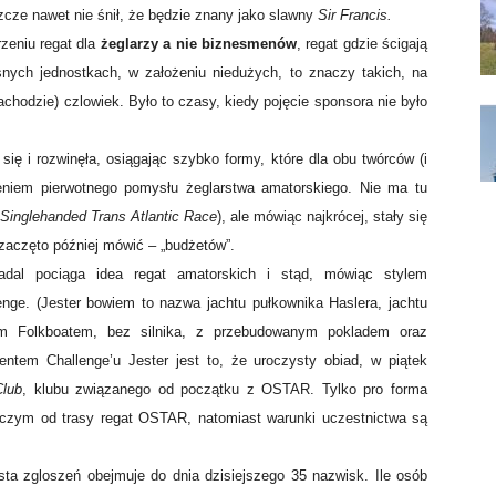
zcze nawet nie śnił, że będzie znany jako slawny
Sir Francis.
zeniu regat dla
żeglarzy a nie biznesmenów
, regat gdzie ścigają
snych jednostkach, w założeniu niedużych, to znaczy takich, na
chodzie) czlowiek. Było to czasy, kiedy pojęcie sponsora nie było
 się i rozwinęła, osiągając szybko formy, które dla obu twórców (i
zeniem pierwotnego pomysłu żeglarstwa amatorskiego. Nie ma tu
Singlehanded Trans Atlantic Race
), ale mówiąc najkrócej, stały się
 zaczęto później mówić – „budżetów”.
adal pociąga idea regat amatorskich i stąd, mówiąc stylem
lenge. (Jester bowiem to nazwa jachtu pułkownika Haslera, jachtu
nym Folkboatem, bez silnika, z przebudowanym pokladem oraz
entem Challenge’u Jester jest to, że uroczysty obiad, w piątek
lub
, klubu związanego od początku z OSTAR. Tylko pro forma
niczym od trasy regat OSTAR, natomiast warunki uczestnictwa są
sta zgloszeń obejmuje do dnia dzisiejszego 35 nazwisk. Ile osób