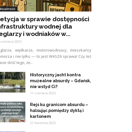
ktualności
etycja w sprawie dostępności
nfrastruktury wodnej dla
eglarzy i wodniaków w...
 czerwca 2025
eglarze, wędkarze, motorowodniacy, mieszkańcy
morza i nie tylko — to jest WASZA sprawa! Czy też
cie dość tego, że...
Historyczny jacht kontra
muzealne absurdy – Gdańsk,
nie wstyd Ci?
11 czerwca 2025
Rejs ku granicom absurdu –
halsując pomiędzy dyktą i
kartonem
21 kwietnia 2025