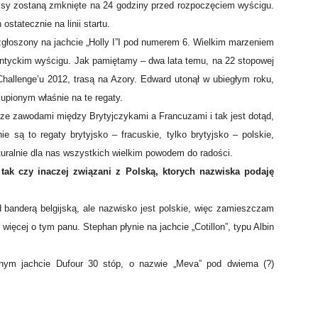
pisy zostaną zmknięte na 24 godziny przed rozpoczęciem wyścigu.
statecznie na linii startu.
zgłoszony na jachcie „Holly I”I pod numerem 6. Wielkim marzeniem
antyckim wyścigu. Jak pamiętamy – dwa lata temu, na 22 stopowej
hallenge’u 2012, trasą na Azory. Edward utonął w ubiegłym roku,
kupionym właśnie na te regaty.
rze zawodami między Brytyjczykami a Francuzami i tak jest dotąd,
e są to regaty brytyjsko – fracuskie, tylko brytyjsko – polskie,
aturalnie dla nas wszystkich wielkim powodem do radości.
, tak czy inaczej związani z Polską, ktorych nazwiska podaję
 banderą belgijską, ale nazwisko jest polskie, więc zamieszczam
ięcej o tym panu. Stephan płynie na jachcie „Cotillon”, typu Albin
ym jachcie Dufour 30 stóp, o nazwie „Meva” pod dwiema (?)