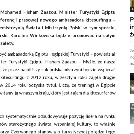
A
Mohamed Hisham Zaazou, Minister Turystyki Egiptu
P
ferencji prasowej nowego ambasadora kitesurfingu –
i
emistrzynią Świata i Mistrzynią Polski w tym sporcie,
ż
orski. Karolina Winkowska będzie promować na całym
13
zalety.
Ż
y być ambasadorką Egiptu i egipskiej Turystyki – powiedział
Po
ter Turystyki Egiptu, Hisham Zaazou – Myślę, że nasza
ma
 że przez najbliższy rok polska mistrzyni będzie wspierać
 kitesurfingu z 2012 roku, w zeszłym roku zajęła drugie
 w 2014 roku odzyska tytuł. Liczę, że treningi w Egipcie
itamy ją w naszym kraju, który jest rajem dla kitesurferów
ch systematycznie odbudowywuje pozycję lidera na rynku
ów starożytnego świata, wspaniałej kultury, to właśnie
Morza Czerwonego stanowią o turystycznej potędze tego