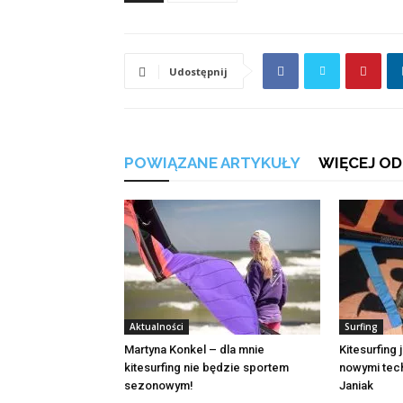
Udostępnij
POWIĄZANE ARTYKUŁY
WIĘCEJ OD
Aktualności
Surfing
Martyna Konkel – dla mnie
Kitesurfing
kitesurfing nie będzie sportem
nowymi tec
sezonowym!
Janiak