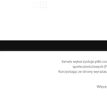
O 
Serwis wykorzystuje pliki co
Sail
społecznościowych (F
wiad
Korzystając ze strony wyraża
nie t
Skon
Więcej
© 2010-2019 Sailbook.pl