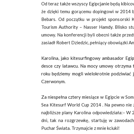
Od teraz także wszyscy Egipcjanie będą kibico
że dzięki temu gorącemu dopingowi w 2014 b
Bebars. Od początku w projekt sponsorski 
Tourism Authority
–
Nasser Hamdy. Blisko stu
umowy. Na konferencji byli obecni także prze
zasiadł Robert Dziedzic, pełniący obowiązki A
Karolina, jako kitesurfingowy ambasador Egip
desce czy latawcu. Na mocy umowy otrzyma t
roku będziemy mogli wielokrotnie podziwiać 
Czerwonym.
Za niespełna cztery miesiące
w Egipcie w Soma
Sea Kitesurf World Cup 2014 . Na pewno nie z
najbliższe plany Karolina odpowiedziała:– W 
dni, tak na rozgrzewkę, startuję w zawodach
Puchar Świata. Trzymajcie z mnie kciuki!