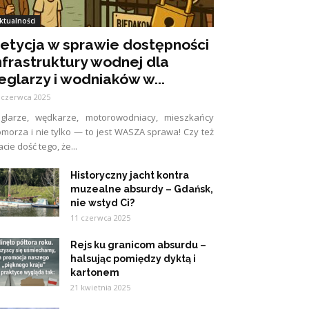
ktualności
etycja w sprawie dostępności
nfrastruktury wodnej dla
eglarzy i wodniaków w...
 czerwca 2025
eglarze, wędkarze, motorowodniacy, mieszkańcy
morza i nie tylko — to jest WASZA sprawa! Czy też
cie dość tego, że...
Historyczny jacht kontra
muzealne absurdy – Gdańsk,
nie wstyd Ci?
11 czerwca 2025
Rejs ku granicom absurdu –
halsując pomiędzy dyktą i
kartonem
21 kwietnia 2025