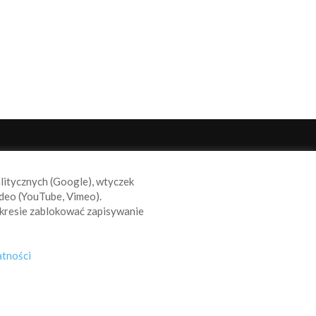
ODĄŻAJ ZA NAMI
alitycznych (Google), wtyczek
deo (YouTube, Vimeo).
kresie zablokować zapisywanie
atności
s
Reklama
Polityka prywatności
Polityka Cookie