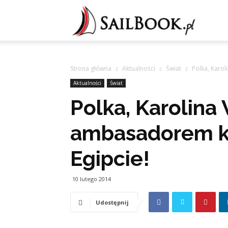
Sailb
Strona główna
Aktualności
Świat
Polka, Karo
Aktualności
Świat
Polka, Karolina
ambasadorem ki
Egipcie!
10 lutego 2014
Udostępnij