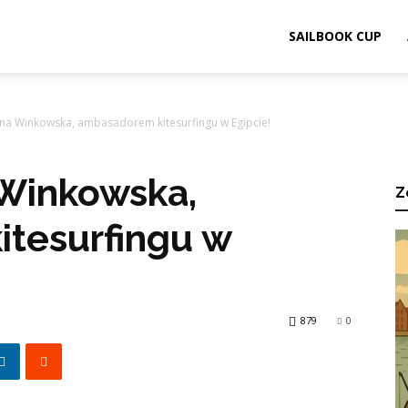
ook.pl
SAILBOOK CUP
lina Winkowska, ambasadorem kitesurfingu w Egipcie!
 Winkowska,
Z
tesurfingu w
879
0