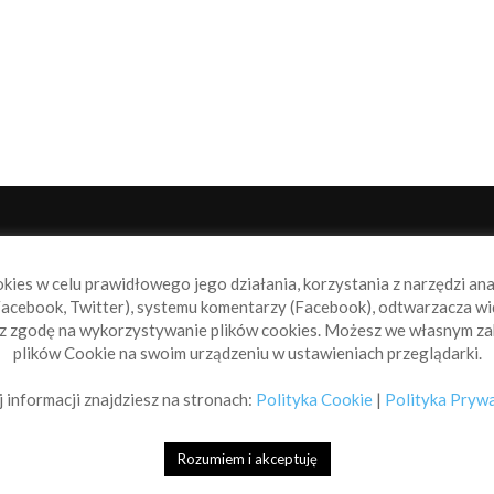
NAS
P
okies w celu prawidłowego jego działania, korzystania z narzędzi an
book.pl to miejsce dla wszystkich, którzy szukają aktualnych
acebook, Twitter), systemu komentarzy (Facebook), odtwarzacza wi
omości ze świata żeglarstwa, świata motorowodniactwa i
sz zgodę na wykorzystywanie plików cookies. Możesz we własnym za
ylko.
plików Cookie na swoim urządzeniu w ustawieniach przeglądarki.
taktuj się z nami:
info@sailbook.pl
 informacji znajdziesz na stronach:
Polityka Cookie
|
Polityka Pryw
Rozumiem i akceptuję
Sailbook Cup
O na