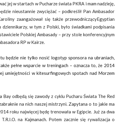
wać jej w startach w Pucharze świata PKRA i mam nadzieję,
ędzie nieustannie zwyciężać – podkreślił Pan Ambasador
Karoliny zaangażował się także
przewodniczący
Egyptian
 dziennikarzy, w tym z Polski, było świadkami podpisania
dstawiciele Polskiej Ambasady – przy stole konferencyjnym
mbasadora RP w Kairze.
tu będzie nie tylko nosić logotyp sponsora na ubraniach,
akże pełne wsparcie w treningach – oznacza to, że 2014
jej umiejętności w kitesurfingowych spotach nad Morzem
 Bay odbędą się zawody z cyklu Pucharu Świata The Red
abraknie na nich naszej mistrzyni. Zapytana o to jakie ma
2014 roku najwięcej będę trenowała w Egipcie. Już za dwa
 T.R.I.O. na Kajmanach. Potem zacznie się rywalizacja o