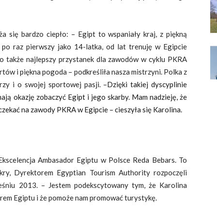
się bardzo ciepło: – Egipt to wspaniały kraj, z piękną
 po raz pierwszy jako 14-latka, od lat trenuję w Egipcie
 to także najlepszy przystanek dla zawodów w cyklu PKRA
tów i piękna pogoda – podkreśliła nasza mistrzyni. Polka z
zy i o swojej sportowej pasji. –
Dzięki takiej dyscyplinie
 mają okazję zobaczyć Egipt i jego skarby. Mam nadzieję, że
oczekać na zawody PKRA w Egipcie – cieszyła się Karolina.
Ekscelencja Ambasador Egiptu w Polsce Reda Bebars. To
y, Dyrektorem Egyptian Tourism Authority rozpoczęli
ześniu 2013. – Jestem podekscytowany tym, że Karolina
rem Egiptu i że pomoże nam promować turystykę.