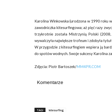
Karolina Winkowska (urodzona w 1990 roku w W
zawodniczka kitesurfingowa; aż pięć razy zwy
trzykrotnie została Mistrzynią Polski (200
wywalczyła największe trofeum i zdobyła tytuł
W przygodzie z kitesurfingiem wspiera ją bard
do spotów wodnych. Swoje sukcesy Karolina zawd
Zdjęcia: Piotr Bartoszek/
MM4PR.COM
Komentarze
TAGI
kitesurfing