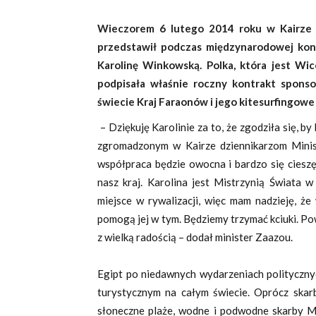
Wieczorem 6 lutego 2014 roku w Kairze 
przedstawił podczas międzynarodowej kon
Karolinę Winkowską. Polka, która jest Wic
podpisała właśnie roczny kontrakt spons
świecie Kraj Faraonów i jego kitesurfingowe 
– Dziękuję Karolinie za to, że zgodziła się, b
zgromadzonym w Kairze dziennikarzom Minis
współpraca będzie owocna i bardzo się cieszę,
nasz kraj. Karolina jest Mistrzynią Świata w
miejsce w rywalizacji, więc mam nadzieję, że
pomogą jej w tym. Będziemy trzymać kciuki. Pow
z wielką radością – dodał minister Zaazou.
Egipt po niedawnych wydarzeniach polityczny
turystycznym na całym świecie. Oprócz skarb
słoneczne plaże, wodne i podwodne skarby 