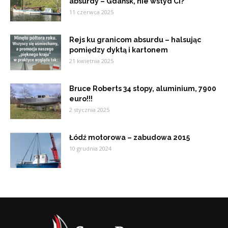
absurdy – Gdańsk, nie wstyd Ci?
11 czerwca 2025
Rejs ku granicom absurdu – halsując
pomiędzy dyktą i kartonem
21 kwietnia 2025
Bruce Roberts 34 stopy, aluminium, 7900
euro!!!
2 stycznia 2025
Łódź motorowa – zabudowa 2015
10 grudnia 2024