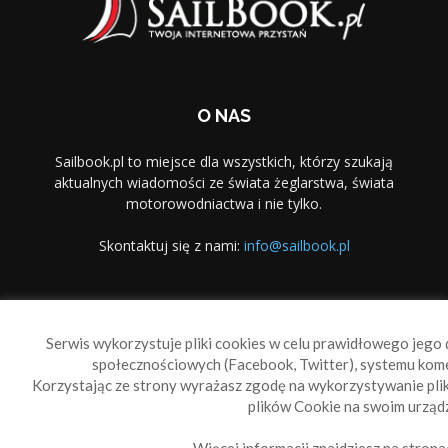
O NAS
Sailbook.pl to miejsce dla wszystkich, którzy szukają
aktualnych wiadomości ze świata żeglarstwa, świata
motorowodniactwa i nie tylko.
Skontaktuj się z nami:
info@sailbook.pl
PODĄŻAJ ZA NAMI
Serwis wykorzystuje pliki cookies w celu prawidłowego jego d
społecznościowych (Facebook, Twitter), systemu kom
Korzystając ze strony wyrażasz zgodę na wykorzystywanie pl
plików Cookie na swoim urządz