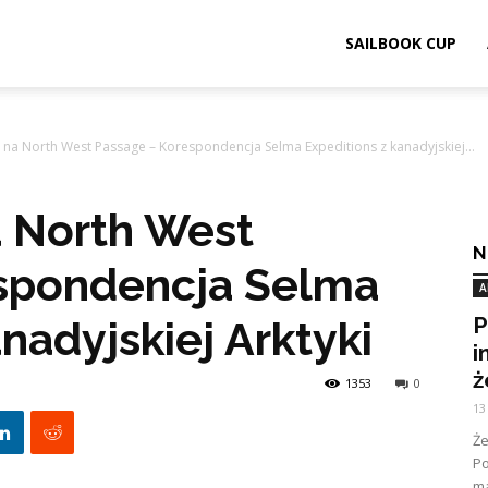
ook.pl
SAILBOOK CUP
y na North West Passage – Korespondencja Selma Expeditions z kanadyjskiej...
a North West
N
spondencja Selma
A
P
nadyjskiej Arktyki
i
ż
1353
0
13
Ż
Po
ma