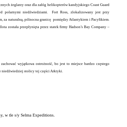
znych żeglarzy oraz dla załóg helikopterów kandyjskiego Coast Guard
ed polarnymi niedźwiedziami. Fort Ross, zlokalizowany jest przy
, za naturalną, pólnocna granicę pomiędzy Atlantykiem i Pacyfikiem.
llota została przepłynięta przez statek firmy Hadson’s Bay Company –
 zachować wyjątkowa ostrożność, bo jest to miejsce bardzo częstego
niedźwiedziej stolicy tej części Arktyki.
 w tle s/y Selma Expeditions.