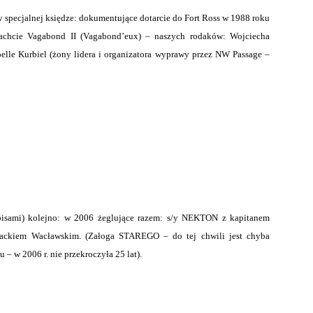
w specjalnej księdze: dokumentujące dotarcie do Fort Ross w 1988 roku
 jachcie Vagabond II (Vagabond’eux) – naszych rodaków: Wojciecha
elle Kurbiel (żony lidera i organizatora wyprawy przez NW Passage –
pisami) kolejno: w 2006 żeglujące razem: s/y NEKTON z kapitanem
ackiem Wacławskim. (Załoga STAREGO – do tej chwili jest chyba
– w 2006 r. nie przekroczyła 25 lat).