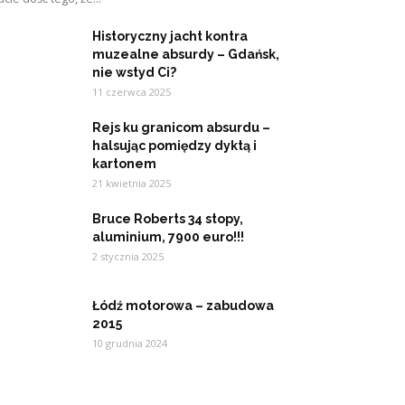
Historyczny jacht kontra
muzealne absurdy – Gdańsk,
nie wstyd Ci?
11 czerwca 2025
Rejs ku granicom absurdu –
halsując pomiędzy dyktą i
kartonem
21 kwietnia 2025
Bruce Roberts 34 stopy,
aluminium, 7900 euro!!!
2 stycznia 2025
Łódź motorowa – zabudowa
2015
10 grudnia 2024