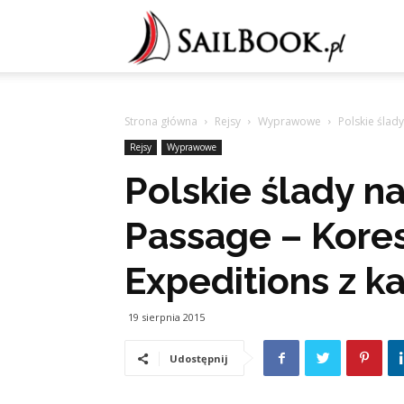
Sailb
Strona główna
Rejsy
Wyprawowe
Polskie ślad
Rejsy
Wyprawowe
Polskie ślady n
Passage – Kore
Expeditions z ka
19 sierpnia 2015
Udostępnij