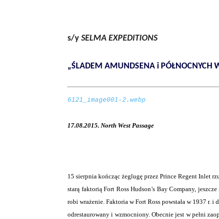
s/y
SELMA EXPEDITIONS
„ŚLADEM AMUNDSENA i PÓŁNOCNYCH 
6121_image001-2.webp
17.08.2015. North West Passage
15 sierpnia kończąc żeglugę przez Prince Regent Inlet r
starą faktorią Fort Ross Hudson’s Bay Company, jeszcze n
robi wrażenie. Faktoria w Fort Ross powstała w 1937 r. i 
odrestaurowany i wzmocniony. Obecnie jest w pełni zao