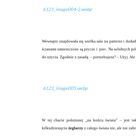
6121_image004-2.webp
Wewnątrz znajdowała się wielka sala na parterze i dod
ścianami umieszczone są prycze i piec. Na solidnych p
do użycia. Zgodnie z zasadą – potrzebujesz? – Użyj. Ale 
6121_image005.webp
W tej chacie położonej „na końcu świata” – jest tak
kilkudziesięciu
żeglarzy
z całego świata nie, ale nie zab