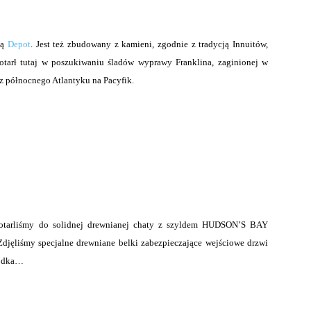
ką
Depot
. Jest też zbudowany z kamieni, zgodnie z tradycją Innuitów,
otarł tutaj w poszukiwaniu śladów wyprawy Franklina, zaginionej w
 z północnego Atlantyku na Pacyfik.
otarliśmy do solidnej drewnianej chaty z szyldem HUDSON’S BAY
jęliśmy specjalne drewniane belki zabezpieczające wejściowe drzwi
rodka…