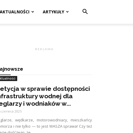
AKTUALNOŚCI
ARTYKUŁY
R E K L A M A
ajnowsze
ktualności
etycja w sprawie dostępności
nfrastruktury wodnej dla
eglarzy i wodniaków w...
 czerwca 2025
eglarze, wędkarze, motorowodniacy, mieszkańcy
morza i nie tylko — to jest WASZA sprawa! Czy też
cie dość tego, że...