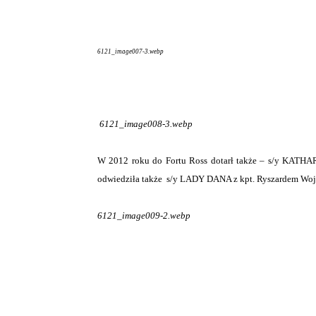
6121_image007-3.webp
6121_image008-3.webp
W 2012 roku do Fortu Ross dotarł także – s/y KATHAR
odwiedziła także s/y LADY DANA z kpt. Ryszardem Wojn
6121_image009-2.webp