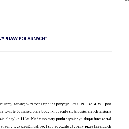
WYPRAW POLARNYCH”
zuciliśmy kotwicę w zatoce Depot na pozycji: 72°00′ N 094°14′ W – pod
a wyspie Somerset. Stare budynki obecnie stoją puste, ale ich historia
działała tylko 11 lat. Niedawno stary punkt wymiany i skupu futer został
patrzony w żywność i paliwo, i sporadycznie używany przez innuickich