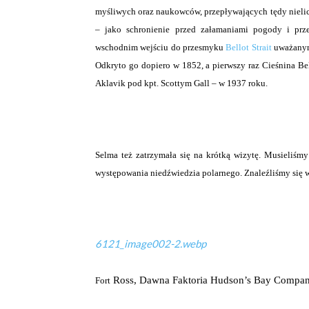
myśliwych oraz naukowców, przepływających tędy nielic
– jako schronienie przed załamaniami pogody i prz
wschodnim wejściu do przesmyku
Bellot Strait
uważanym
Odkryto go dopiero w 1852, a pierwszy raz Cieśnina Be
Aklavik pod kpt. Scottym Gall – w 1937 roku.
Selma też zatrzymała się na krótką wizytę. Musieliśmy
występowania niedźwiedzia polarnego. Znaleźliśmy się w 
6121_image002-2.webp
Ross
, Dawna Faktoria Hudson’s Bay Company,
Fort