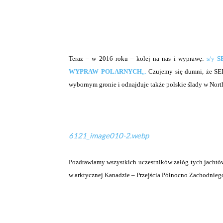
Teraz – w 2016 roku – kolej na nas i wyprawę:
s/y
S
WYPRAW POLARNYCH
„.
Czujemy się dumni, że SEL
wybornym gronie i odnajduje także polskie ślady w Nort
6121_image010-2.webp
Pozdrawiamy wszystkich uczestników załóg tych jachtów, 
w arktycznej Kanadzie – Przejścia Północno Zachodnieg