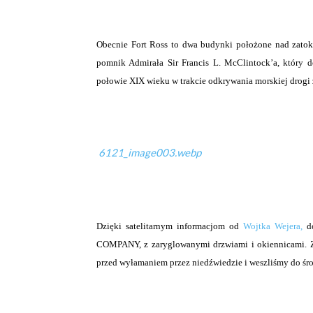
Obecnie Fort Ross to dwa budynki położone nad zato
pomnik Admirała Sir Francis L. McClintock’a, który d
połowie XIX wieku w trakcie odkrywania morskiej drogi
6121_image003.webp
Dzięki satelitarnym informacjom od
Wojtka Wejera,
d
COMPANY, z zaryglowanymi drzwiami i okiennicami. Zd
przed wyłamaniem przez niedźwiedzie i weszliśmy do ś