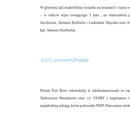
W głównej sali znaleźliśmy rysunki na ścianach i wpisy 
– w trakcie rejsu trwającego 3 lata , na francuskim
Jacobsona, Janusza Kurbiela i Ludomira Mączka oraz Jo
kpt. Janusza Kurbiela).
6121_unnamed-20.webp
Potem Fort Ross odwiedziły (i udokumentowały to w
Tadeuszem Natankiem oraz s/y STARY z kapitanem J
najmłodszą załogą, która pokonała NWP. Przeciętna wieku 