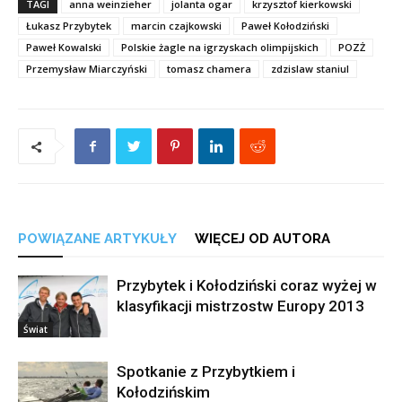
TAGI
anna weinzieher
jolanta ogar
krzysztof kierkowski
Łukasz Przybytek
marcin czajkowski
Paweł Kołodziński
Paweł Kowalski
Polskie żagle na igrzyskach olimpijskich
POZŻ
Przemysław Miarczyński
tomasz chamera
zdzislaw staniul
POWIĄZANE ARTYKUŁY
WIĘCEJ OD AUTORA
Przybytek i Kołodziński coraz wyżej w
klasyfikacji mistrzostw Europy 2013
Świat
Spotkanie z Przybytkiem i
Kołodzińskim