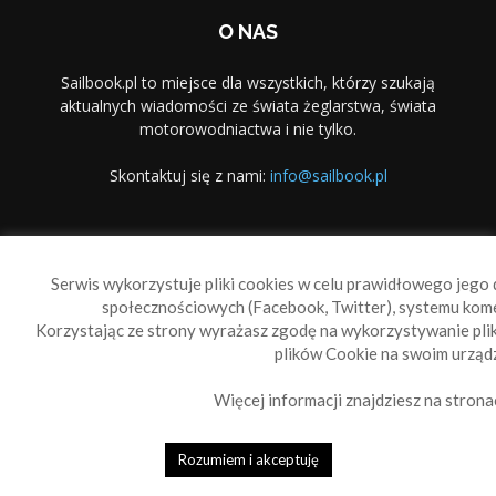
O NAS
Sailbook.pl to miejsce dla wszystkich, którzy szukają
aktualnych wiadomości ze świata żeglarstwa, świata
motorowodniactwa i nie tylko.
Skontaktuj się z nami:
info@sailbook.pl
PODĄŻAJ ZA NAMI
Serwis wykorzystuje pliki cookies w celu prawidłowego jego d
społecznościowych (Facebook, Twitter), systemu kom
Korzystając ze strony wyrażasz zgodę na wykorzystywanie pl
plików Cookie na swoim urządz
Więcej informacji znajdziesz na strona
Sailbook Cup
O nas
Reklama
Polityka prywatności
Polityka Cookie
Rozumiem i akceptuję
© 2010-2019 Sailbook.pl