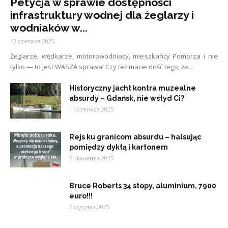
Petycja w sprawie dostępności
infrastruktury wodnej dla żeglarzy i
wodniaków w...
13 czerwca 2025
Żeglarze, wędkarze, motorowodniacy, mieszkańcy Pomorza i nie
tylko — to jest WASZA sprawa! Czy też macie dość tego, że...
Historyczny jacht kontra muzealne
absurdy – Gdańsk, nie wstyd Ci?
11 czerwca 2025
Rejs ku granicom absurdu – halsując
pomiędzy dyktą i kartonem
21 kwietnia 2025
Bruce Roberts 34 stopy, aluminium, 7900
euro!!!
2 stycznia 2025