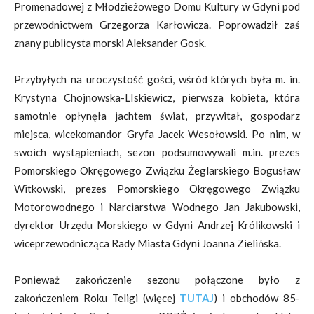
Promenadowej z Młodzieżowego Domu Kultury w Gdyni pod
przewodnictwem Grzegorza Karłowicza. Poprowadził zaś
znany publicysta morski Aleksander Gosk.
Przybyłych na uroczystość gości, wśród których była m. in.
Krystyna Chojnowska-LIskiewicz, pierwsza kobieta, która
samotnie opłynęła jachtem świat, przywitał, gospodarz
miejsca, wicekomandor Gryfa Jacek Wesołowski. Po nim, w
swoich wystąpieniach, sezon podsumowywali m.in. prezes
Pomorskiego Okręgowego Związku Żeglarskiego Bogusław
Witkowski, prezes Pomorskiego Okręgowego Związku
Motorowodnego i Narciarstwa Wodnego Jan Jakubowski,
dyrektor Urzędu Morskiego w Gdyni Andrzej Królikowski i
wiceprzewodnicząca Rady Miasta Gdyni Joanna Zielińska.
Ponieważ zakończenie sezonu połączone było z
zakończeniem Roku Teligi (więcej
TUTAJ
) i obchodów 85-