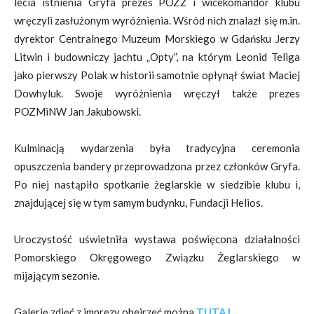
lecia istnienia Gryfa prezes POZŻ i wicekomandor klubu
wręczyli zasłużonym wyróżnienia. Wśród nich znalazł się m.in.
dyrektor Centralnego Muzeum Morskiego w Gdańsku Jerzy
Litwin i budowniczy jachtu „Opty”, na którym Leonid Teliga
jako pierwszy Polak w historii samotnie opłynął świat Maciej
Dowhyluk. Swoje wyróżnienia wręczył także prezes
POZMiNW Jan Jakubowski.
Kulminacją wydarzenia była tradycyjna ceremonia
opuszczenia bandery przeprowadzona przez członków Gryfa.
Po niej nastąpiło spotkanie żeglarskie w siedzibie klubu i,
znajdującej się w tym samym budynku, Fundacji Helios.
Uroczystość uświetniła wystawa poświęcona działalności
Pomorskiego Okręgowego Związku Żeglarskiego w
mijającym sezonie.
Galerię zdjęć z imprezy obejrzeć można
TUTAJ
.