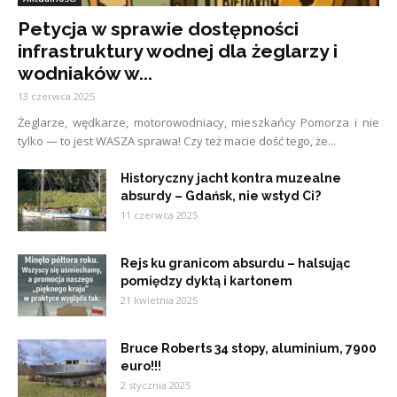
Petycja w sprawie dostępności
infrastruktury wodnej dla żeglarzy i
wodniaków w...
13 czerwca 2025
Żeglarze, wędkarze, motorowodniacy, mieszkańcy Pomorza i nie
tylko — to jest WASZA sprawa! Czy też macie dość tego, że...
Historyczny jacht kontra muzealne
absurdy – Gdańsk, nie wstyd Ci?
11 czerwca 2025
Rejs ku granicom absurdu – halsując
pomiędzy dyktą i kartonem
21 kwietnia 2025
Bruce Roberts 34 stopy, aluminium, 7900
euro!!!
2 stycznia 2025