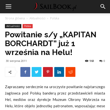
Strona główna
Aktualności
Polska
Aktualności
Polska
Powitanie s/y „KAPITAN
BORCHARDT” już 1
września na Helu!
30 sierpnia 2011
968
0
Zapraszamy serdecznie na uroczyste powitanie najstarszego
żaglowca pod Polską banderą przez przedstawicieli miasta
Hel, mediów oraz dyrekcje Muzeum Obrony Wybrzeża na
Helu, które objeło jednostkę patronatem, wyposażając mese