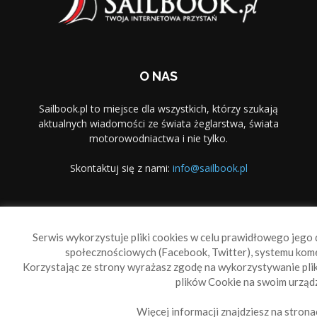
O NAS
Sailbook.pl to miejsce dla wszystkich, którzy szukają
aktualnych wiadomości ze świata żeglarstwa, świata
motorowodniactwa i nie tylko.
Skontaktuj się z nami:
info@sailbook.pl
PODĄŻAJ ZA NAMI
Serwis wykorzystuje pliki cookies w celu prawidłowego jego d
społecznościowych (Facebook, Twitter), systemu kom
Korzystając ze strony wyrażasz zgodę na wykorzystywanie pl
plików Cookie na swoim urządz
Więcej informacji znajdziesz na strona
Sailbook Cup
O nas
Reklama
Polityka prywatności