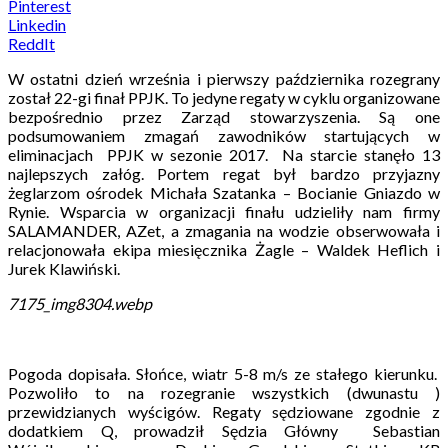
Pinterest
Linkedin
ReddIt
W ostatni dzień września i pierwszy października rozegrany
został 22-gi finał PPJK. To jedyne regaty w cyklu organizowane
bezpośrednio przez Zarząd stowarzyszenia. Są one
podsumowaniem zmagań zawodników startujących w
eliminacjach PPJK w sezonie 2017. Na starcie stanęło 13
najlepszych załóg. Portem regat był bardzo przyjazny
żeglarzom ośrodek Michała Szatanka – Bocianie Gniazdo w
Rynie. Wsparcia w organizacji finału udzieliły nam firmy
SALAMANDER, AZet, a zmagania na wodzie obserwowała i
relacjonowała ekipa miesięcznika Żagle – Waldek Heflich i
Jurek Klawiński.
7175_img8304.webp
Pogoda dopisała. Słońce, wiatr 5-8 m/s ze stałego kierunku.
Pozwoliło to na rozegranie wszystkich (dwunastu )
przewidzianych wyścigów. Regaty sędziowane zgodnie z
dodatkiem Q, prowadził Sędzia Główny Sebastian