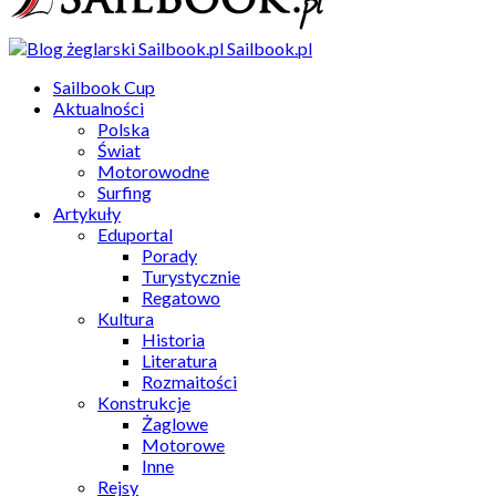
Sailbook.pl
Sailbook Cup
Aktualności
Polska
Świat
Motorowodne
Surfing
Artykuły
Eduportal
Porady
Turystycznie
Regatowo
Kultura
Historia
Literatura
Rozmaitości
Konstrukcje
Żaglowe
Motorowe
Inne
Rejsy