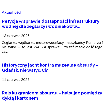
Aktualności
Petycja w sprawie dostępności infrastruktury
wodnej dla żeglarzy i wodniaków w...
13 czerwca 2025
Żeglarze, wędkarze, motorowodniacy, mieszkańcy Pomorza i
nie tylko — to jest WASZA sprawa! Czy też macie dość tego,
że...
Historyczny jacht kontra muzealne absurdy –
Gdańsk, nie wstyd Ci?
11 czerwca 2025
Rejs ku granicom absurdu – halsując pomiędzy
dyktą i kartonem