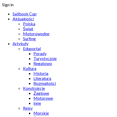
Sign in
Sailbook Cup
Aktualności
Polska
Świat
Motorowodne
Surfing
Artykuły
Eduportal
Porady
Turystycznie
Regatowo
Kultura
Historia
Literatura
Rozmaitości
Konstrukcje
Żaglowe
Motorowe
Inne
Rejsy
Morskie