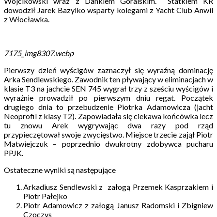
Wójcikowski wraz z Dankiem Goralskim. Statkiem KR
dowodził Jarek Bazylko wsparty kolegami z Yacht Club Anwil
z Włocławka.
7175_img8307.webp
Pierwszy dzień wyścigów zaznaczył się wyraźną dominację
Arka Sendlewskiego. Zawodnik ten pływający w eliminacjach w
klasie T3 na jachcie SEN 745 wygrał trzy z sześciu wyścigów i
wyraźnie prowadził po pierwszym dniu regat. Początek
drugiego dnia to przebudzenie Piotrka Adamowicza (jacht
Neoprofil z klasy T2). Zapowiadała się ciekawa końcówka lecz
tu znowu Arek wygrywając dwa razy pod rząd
przypieczętował swoje zwycięstwo. Miejsce trzecie zajął Piotr
Matwiejczuk – poprzednio dwukrotny zdobywca pucharu
PPJK.
Ostateczne wyniki są następujące
Arkadiusz Sendlewski z załogą Przemek Kasprzakiem i
Piotr Pałejko
Piotr Adamowicz z załogą Janusz Radomski i Zbigniew
Czoczys