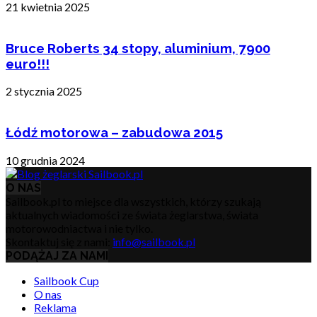
21 kwietnia 2025
Bruce Roberts 34 stopy, aluminium, 7900
euro!!!
2 stycznia 2025
Łódź motorowa – zabudowa 2015
10 grudnia 2024
O NAS
Sailbook.pl to miejsce dla wszystkich, którzy szukają
aktualnych wiadomości ze świata żeglarstwa, świata
motorowodniactwa i nie tylko.
Skontaktuj się z nami:
info@sailbook.pl
PODĄŻAJ ZA NAMI
Sailbook Cup
O nas
Reklama