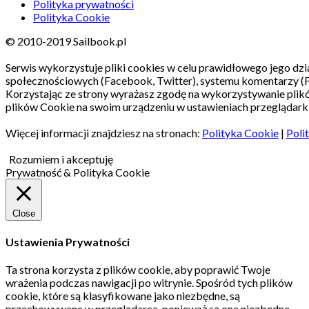
Polityka prywatności
Polityka Cookie
© 2010-2019 Sailbook.pl
Serwis wykorzystuje pliki cookies w celu prawidłowego jego dzia
społecznościowych (Facebook, Twitter), systemu komentarzy (
Korzystając ze strony wyrażasz zgodę na wykorzystywanie pli
plików Cookie na swoim urządzeniu w ustawieniach przeglądarki
Więcej informacji znajdziesz na stronach:
Polityka Cookie
|
Poli
Rozumiem i akceptuję
Prywatność & Polityka Cookie
Close
Ustawienia Prywatności
Ta strona korzysta z plików cookie, aby poprawić Twoje
wrażenia podczas nawigacji po witrynie.
Spośród tych plików
cookie, które są klasyfikowane jako niezbędne, są
przechowywane w przeglądarce, ponieważ są one niezbędne