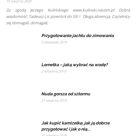
19 sierpnia 2020
Za zgodą Jerzego Kulińskiego www.kulinski.navsim.pl Dobra
wiadomość: Tadeusz Lis powrócił do SSI ! Długa absencja, Czytelnicy
się domagali, domagali,
Przygotowanie jachtu do zimowania
2 listopada 2019
Lornetka – jaką wybrać na wodę?
2 września 2019
Nuda gorsza od sztormu
21 sierpnia 2019
Jak kupić kamizelkę, jak ją dobrze
przygotować i jak o nią...
10 sierpnia 2019