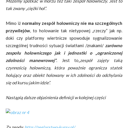
Możemy spotkać w morzu też taki zespół holowniczy. Jest to
tak zwany „ciężki hol”.
Mimo iż
normalny zespół holowniczy nie ma szczególnych
przywilejów
, to holowanie tak nietypowej „rzeczy” jak np.
doki czy platformy wiertnicze spowoduje sygnalizowanie
szczególnej trudności sytuacji światłami /znakami/
zarówno
zespołu holowniczego jak i jednostki o „ograniczonej
zdolności manewrowej”
. Jest to
„zespół zajęty taką
czynnością holowniczą, która poważnie ogranicza statek
holujący oraz obiekt holowany w ich zdolności do odchylania
się od kursu jakim idzie”.
Nastąpią dalsze objaśnienia definicji w kolejnej części
Za zgodą:
http://zeglarstwo-kursy.pl/