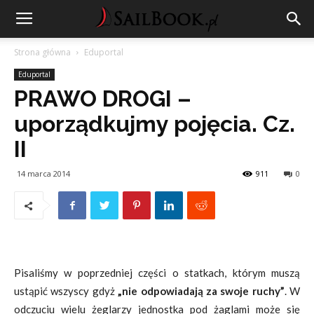
Strona główna
Eduportal
Eduportal
PRAWO DROGI –
uporządkujmy pojęcia. Cz.
II
14 marca 2014
911
0
Pisaliśmy w poprzedniej części o statkach, którym muszą
ustąpić wszyscy gdyż
„nie odpowiadają za swoje ruchy”
. W
odczuciu wielu żeglarzy jednostka pod żaglami może się