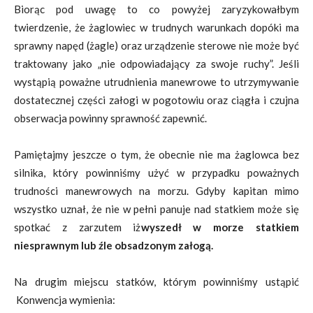
Biorąc pod uwagę to co powyżej zaryzykowałbym
twierdzenie, że żaglowiec w trudnych warunkach dopóki ma
sprawny napęd (żagle) oraz urządzenie sterowe nie może być
traktowany jako „nie odpowiadający za swoje ruchy”. Jeśli
wystąpią poważne utrudnienia manewrowe to utrzymywanie
dostatecznej części załogi w pogotowiu oraz ciągła i czujna
obserwacja powinny sprawność zapewnić.
Pamiętajmy jeszcze o tym, że obecnie nie ma żaglowca bez
silnika, który powinniśmy użyć w przypadku poważnych
trudności manewrowych na morzu. Gdyby kapitan mimo
wszystko uznał, że nie w pełni panuje nad statkiem może się
spotkać z zarzutem iż
wyszedł w morze statkiem
niesprawnym lub źle obsadzonym załogą.
Na drugim miejscu statków, którym powinniśmy ustąpić
Konwencja wymienia: