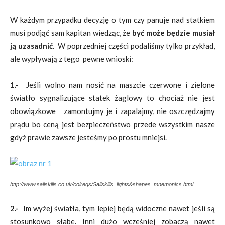
W każdym przypadku decyzję o tym czy panuje nad statkiem
musi podjąć sam kapitan wiedząc, że
być może będzie musiał
ją uzasadnić
. W poprzedniej części podaliśmy tylko przykład,
ale wypływają z tego pewne wnioski:
1.-
Jeśli wolno nam nosić na maszcie czerwone i zielone
światło sygnalizujące statek żaglowy to chociaż nie jest
obowiązkowe zamontujmy je i zapalajmy, nie oszczędzajmy
prądu bo ceną jest bezpieczeństwo przede wszystkim nasze
gdyż prawie zawsze jesteśmy po prostu mniejsi.
http://www.sailskills.co.uk/colregs/Sailskills_lights&shapes_mnemonics.html
2.-
Im wyżej światła, tym lepiej będą widoczne nawet jeśli są
stosunkowo słabe. Inni dużo wcześniej zobaczą nawet