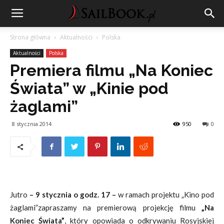
Strona główna
Aktualności
Polska
Aktualności
Polska
Premiera filmu „Na Koniec
Świata” w „Kinie pod
żaglami”
8 stycznia 2014
950
0
Jutro
– 9 stycznia o godz. 17 –
w ramach projektu „Kino pod
żaglami”zapraszamy na premierową projekcję filmu
„Na
Koniec Świata”
, który opowiada o odkrywaniu Rosyjskiej