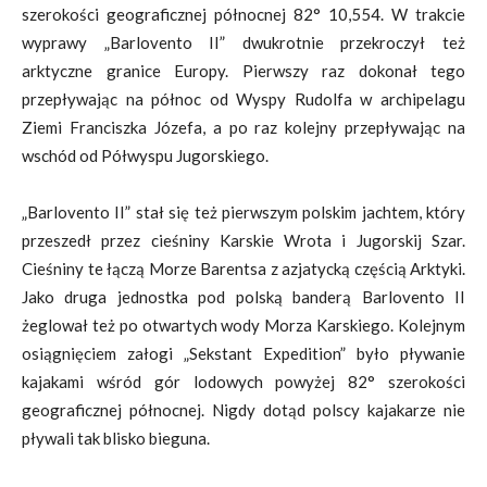
szerokości geograficznej północnej 82° 10,554. W trakcie
wyprawy „Barlovento II” dwukrotnie przekroczył też
arktyczne granice Europy. Pierwszy raz dokonał tego
przepływając na północ od Wyspy Rudolfa w archipelagu
Ziemi Franciszka Józefa, a po raz kolejny przepływając na
wschód od Półwyspu Jugorskiego.
„Barlovento II” stał się też pierwszym polskim jachtem, który
przeszedł przez cieśniny Karskie Wrota i Jugorskij Szar.
Cieśniny te łączą Morze Barentsa z azjatycką częścią Arktyki.
Jako druga jednostka pod polską banderą Barlovento II
żeglował też po otwartych wody Morza Karskiego. Kolejnym
osiągnięciem załogi „Sekstant Expedition” było pływanie
kajakami wśród gór lodowych powyżej 82° szerokości
geograficznej północnej. Nigdy dotąd polscy kajakarze nie
pływali tak blisko bieguna.