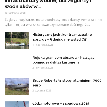
infrastruktury wodnej dla żeglarzy i
wodniaków w...
13 czerwca 2025
Żeglarze, wędkarze, motorowodniacy, mieszkańcy Pomorza i nie
tylko — to jest WASZA sprawa! Czy też macie dość tego, że...
Historyczny jacht kontra muzealne
absurdy – Gdańsk, nie wstyd Ci?
11 czerwca 2025
Rejs ku granicom absurdu – halsując
pomiędzy dyktą i kartonem
21 kwietnia 2025
Bruce Roberts 34 stopy, aluminium, 7900
euro!!!
2 stycznia 2025
Łódź motorowa – zabudowa 2015