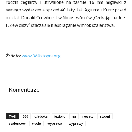
rodzin żeglarzy i utrwalone na taśmie 16 mm migawki z
samego wydarzenia sprzed 40 laty. Jak Aguirre i Kurtz przed
nim tak Donald Crowhurst w filmie twórców „Czekając na Joe”
i „Zew ciszy” stacza się nieubłaganie w mrok szaleństwa.
Źródło:
www.360stopni.org
Komentarze
TAGI
360
gleboka
jezioro
na
regaty
stopni
szalencow
wode
wyprawa
wyprawy