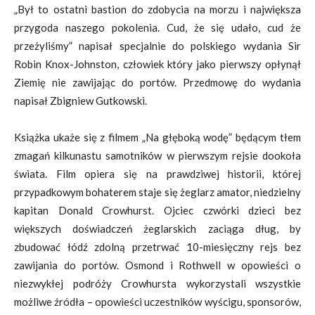
„Był to ostatni bastion do zdobycia na morzu i największa
przygoda naszego pokolenia. Cud, że się udało, cud że
przeżyliśmy” napisał specjalnie do polskiego wydania Sir
Robin Knox-Johnston, człowiek który jako pierwszy opłynął
Ziemię nie zawijając do portów. Przedmowę do wydania
napisał Zbigniew Gutkowski.
Książka ukaże się z filmem „Na głęboką wodę” będącym tłem
zmagań kilkunastu samotników w pierwszym rejsie dookoła
świata. Film opiera się na prawdziwej historii, której
przypadkowym bohaterem staje się żeglarz amator, niedzielny
kapitan Donald Crowhurst. Ojciec czwórki dzieci bez
większych doświadczeń żeglarskich zaciąga dług, by
zbudować łódź zdolną przetrwać 10-miesięczny rejs bez
zawijania do portów. Osmond i Rothwell w opowieści o
niezwykłej podróży Crowhursta wykorzystali wszystkie
możliwe źródła – opowieści uczestników wyścigu, sponsorów,