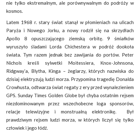
nie tylko ekstremalnym, ale porównywalnym do podróży w
kosmos.
Latem 1968 r. stary świat stanął w płomieniach na ulicach
Paryża i Nowego Jorku, a nowy rodził się na skrzydłach
Apollo 8 opuszczającego ziemską orbitę. 9 śmiałków
wyruszyło śladami Lorda Chichestera w podróż dookoła
świata. Tym razem jednak bez zawijania do portów. Peter
Nichols kreśli sylwetki Moitessiera, Knox-Johnsona,
Ridgway’a, Blytha, Kinga – żeglarzy, których nazwiska do
dzisiaj elektryzują ludzi morza. Przypomina tragedię Donalda
Crowhusta, odtwarza świat regaty z ery przed wynalezieniem
GPS. Sunday Times Golden Globe był chyba ostatnim rejsem
niezdominowanym przez wszechobecne loga sponsorów,
relacje telewizyjne i monstrualną elektronikę. Był
prawdziwym rejsem ludzi morza, w których liczył się tylko
człowiek i jego łódź.