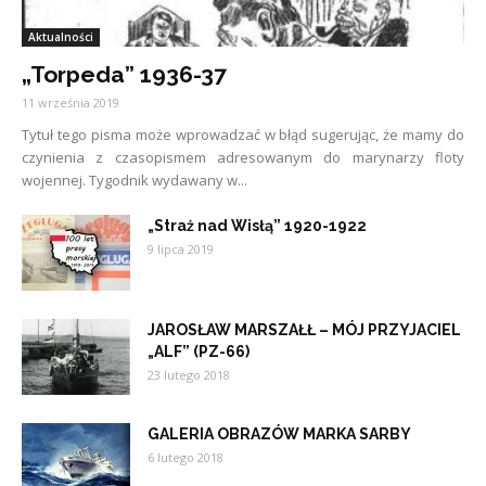
Aktualności
„Torpeda” 1936-37
11 września 2019
Tytuł tego pisma może wprowadzać w błąd sugerując, że mamy do
czynienia z czasopismem adresowanym do marynarzy floty
wojennej. Tygodnik wydawany w...
„Straż nad Wisłą” 1920-1922
9 lipca 2019
JAROSŁAW MARSZAŁŁ – MÓJ PRZYJACIEL
„ALF” (PZ-66)
23 lutego 2018
GALERIA OBRAZÓW MARKA SARBY
6 lutego 2018