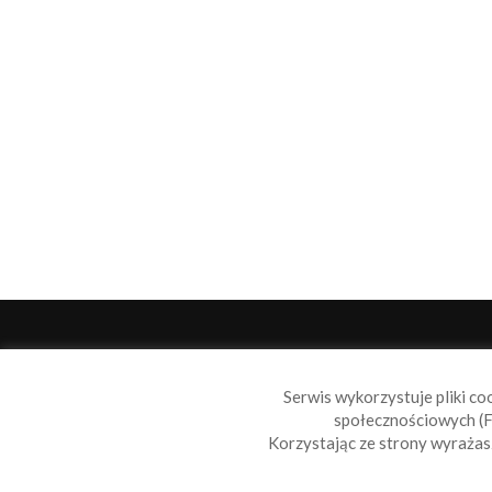
O 
Serwis wykorzystuje pliki co
Sail
społecznościowych (F
wiad
Korzystając ze strony wyraża
nie t