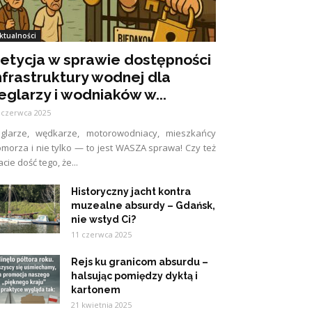
ktualności
etycja w sprawie dostępności
nfrastruktury wodnej dla
eglarzy i wodniaków w...
 czerwca 2025
eglarze, wędkarze, motorowodniacy, mieszkańcy
morza i nie tylko — to jest WASZA sprawa! Czy też
cie dość tego, że...
Historyczny jacht kontra
muzealne absurdy – Gdańsk,
nie wstyd Ci?
11 czerwca 2025
Rejs ku granicom absurdu –
halsując pomiędzy dyktą i
kartonem
21 kwietnia 2025