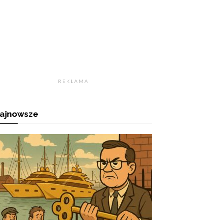
R E K L A M A
ajnowsze