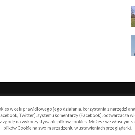
NAS
P
okies w celu prawidłowego jego działania, korzystania z narzędzi an
book.pl to miejsce dla wszystkich, którzy szukają aktualnych
acebook, Twitter), systemu komentarzy (Facebook), odtwarzacza wi
omości ze świata żeglarstwa, świata motorowodniactwa i
sz zgodę na wykorzystywanie plików cookies. Możesz we własnym za
ylko.
plików Cookie na swoim urządzeniu w ustawieniach przeglądarki.