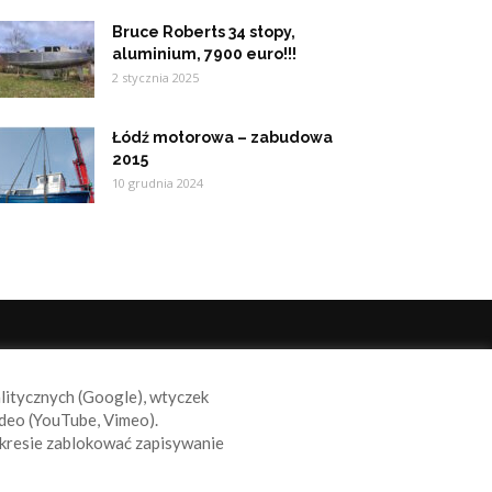
Bruce Roberts 34 stopy,
aluminium, 7900 euro!!!
2 stycznia 2025
Łódź motorowa – zabudowa
2015
10 grudnia 2024
ODĄŻAJ ZA NAMI
alitycznych (Google), wtyczek
deo (YouTube, Vimeo).
kresie zablokować zapisywanie