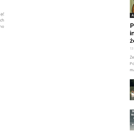
nąć
A
ch
P
dno
i
ż
13
Ż
Po
ma