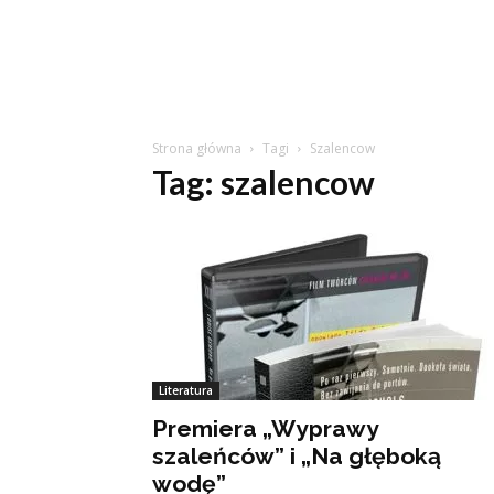
Strona główna
Tagi
Szalencow
Tag: szalencow
Literatura
Premiera „Wyprawy
szaleńców” i „Na głęboką
wodę”