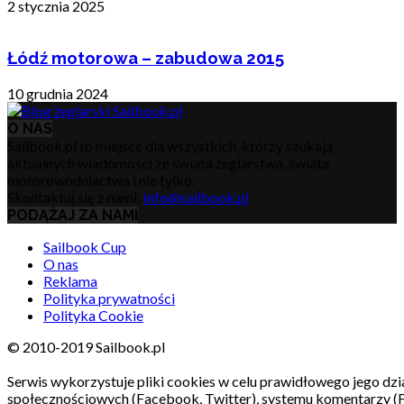
2 stycznia 2025
Łódź motorowa – zabudowa 2015
10 grudnia 2024
O NAS
Sailbook.pl to miejsce dla wszystkich, którzy szukają
aktualnych wiadomości ze świata żeglarstwa, świata
motorowodniactwa i nie tylko.
Skontaktuj się z nami:
info@sailbook.pl
PODĄŻAJ ZA NAMI
Sailbook Cup
O nas
Reklama
Polityka prywatności
Polityka Cookie
© 2010-2019 Sailbook.pl
Serwis wykorzystuje pliki cookies w celu prawidłowego jego dzia
społecznościowych (Facebook, Twitter), systemu komentarzy (