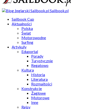
Sailbook.pl
Sailbook Cup
Aktualności
Polska
Świat
Motorowodne
Surfing
Artykuły
Eduportal
Porady
Turystycznie
Regatowo
Kultura
Historia
Literatura
Rozmaitości
Konstrukcje
Żaglowe
Motorowe
Inne
Rejsy