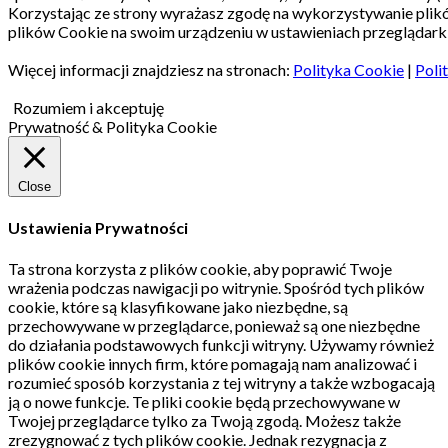
Korzystając ze strony wyrażasz zgodę na wykorzystywanie pli
plików Cookie na swoim urządzeniu w ustawieniach przeglądarki
Więcej informacji znajdziesz na stronach:
Polityka Cookie
|
Poli
Rozumiem i akceptuję
Prywatność & Polityka Cookie
Close
Ustawienia Prywatności
Ta strona korzysta z plików cookie, aby poprawić Twoje
wrażenia podczas nawigacji po witrynie.
Spośród tych plików
cookie, które są klasyfikowane jako niezbędne, są
przechowywane w przeglądarce, ponieważ są one niezbędne
do działania podstawowych funkcji witryny.
Używamy również
plików cookie innych firm, które pomagają nam analizować i
rozumieć sposób korzystania z tej witryny a także wzbogacają
ją o nowe funkcje.
Te pliki cookie będą przechowywane w
Twojej przeglądarce tylko za Twoją zgodą.
Możesz także
zrezygnować z tych plików cookie.
Jednak rezygnacja z