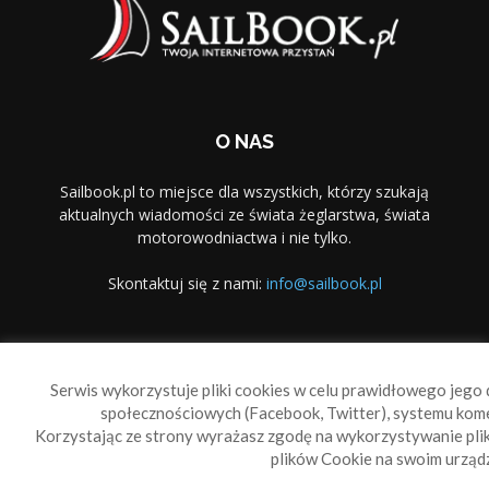
O NAS
Sailbook.pl to miejsce dla wszystkich, którzy szukają
aktualnych wiadomości ze świata żeglarstwa, świata
motorowodniactwa i nie tylko.
Skontaktuj się z nami:
info@sailbook.pl
PODĄŻAJ ZA NAMI
Serwis wykorzystuje pliki cookies w celu prawidłowego jego d
społecznościowych (Facebook, Twitter), systemu kom
Korzystając ze strony wyrażasz zgodę na wykorzystywanie pl
plików Cookie na swoim urządz