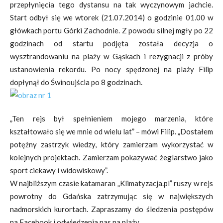
przepłynięcia tego dystansu na tak wyczynowym jachcie.
Start odbył się we wtorek (21.07.2014) o godzinie 01.00 w
główkach portu Górki Zachodnie. Z powodu silnej mgły po 22
godzinach od startu podjęta została decyzja o
wysztrandowaniu na plaży w Gąskach i rezygnacji z próby
ustanowienia rekordu. Po nocy spędzonej na plaży Filip
dopłynął do Świnoujścia po 8 godzinach.
„Ten rejs był spełnieniem mojego marzenia, które
kształtowało się we mnie od wielu lat” – mówi Filip. „Dostałem
potężny zastrzyk wiedzy, który zamierzam wykorzystać w
kolejnych projektach. Zamierzam pokazywać żeglarstwo jako
sport ciekawy i widowiskowy”.
W najbliższym czasie katamaran „Klimatyzacja.pl” ruszy w rejs
powrotny do Gdańska zatrzymując się w największych
nadmorskich kurortach. Zapraszamy do śledzenia postępów
na Facebook i odwiedzenia nas na plaży.