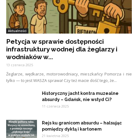
Aktualności
Petycja w sprawie dostępności
infrastruktury wodnej dla żeglarzy i
wodniaków w...
13 czerwca 2025
Żeglarze, wędkarze, motorowodniacy, mieszkańcy Pomorza i nie
tylko — to jest WASZA sprawa! Czy też macie dość tego, że...
Historyczny jacht kontra muzealne
absurdy – Gdańsk, nie wstyd Ci?
11 czerwca 2025
Rejs ku granicom absurdu – halsując
pomiędzy dyktą i kartonem
21 kwietnia 2025