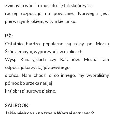
z zimnych wód. To musiało się tak skończyć, a
raczej rozpocząć na poważnie. Norwegia jest
pierwszym krokiem, w tym kierunku.
P.Ż.:
Ostatnio bardzo popularne są rejsy po Morzu
Śródziemnym, wypoczynek w okolicach
Wysp Kanaryjskich czy Karaibów. Można tam
odpocząć korzystając z pewnego
słońca. Nam chodzi o co innego, my wybraliśmy
północ bo urzeka nas jej
krajobraz i surowe piękno.
SAILBOOK
:
Jakie miejsca są na trasie Waszej wyprawy?