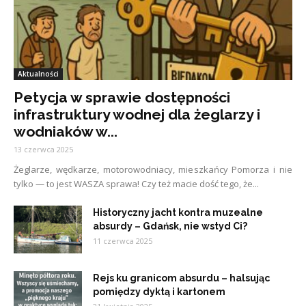
Aktualności
Petycja w sprawie dostępności
infrastruktury wodnej dla żeglarzy i
wodniaków w...
13 czerwca 2025
Żeglarze, wędkarze, motorowodniacy, mieszkańcy Pomorza i nie
tylko — to jest WASZA sprawa! Czy też macie dość tego, że...
Historyczny jacht kontra muzealne
absurdy – Gdańsk, nie wstyd Ci?
11 czerwca 2025
Rejs ku granicom absurdu – halsując
pomiędzy dyktą i kartonem