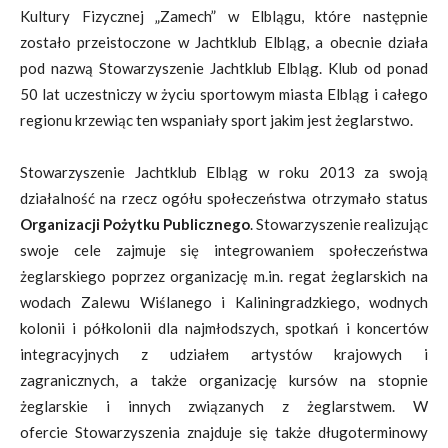
Kultury Fizycznej „Zamech” w Elblągu, które następnie
zostało
przeistoczone w Jachtklub Elbląg, a obecnie działa
pod nazwą Stowarzyszenie Jachtklub Elbląg. Klub
od ponad
50 lat uczestniczy w życiu sportowym miasta Elbląg i całego
regionu krzewiąc ten wspaniały
sport jakim jest żeglarstwo.
Stowarzyszenie Jachtklub Elbląg w roku 2013 za swoją
działalność na rzecz ogółu
społeczeństwa otrzymało status
Organizacji Pożytku Publicznego
. Stowarzyszenie realizując
swoje
cele zajmuje się integrowaniem społeczeństwa
żeglarskiego poprzez organizację m.in. regat
żeglarskich na
wodach Zalewu Wiślanego i Kaliningradzkiego, wodnych
kolonii i półkolonii dla
najmłodszych, spotkań i koncertów
integracyjnych z udziałem artystów krajowych i
zagranicznych, a t
akże organizację kursów na stopnie
żeglarskie i innych związanych z żeglarstwem. W
ofercie
Stowarzyszenia znajduje się także długoterminowy