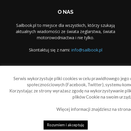
O NAS
Sailbook.pl to miejsce dla wszystkich, którzy szukają
aktualnych wiadomości ze świata żeglarstwa, świata
motorowodniactwa i nie tylko.
Skontaktuj się z nami:
info@sailbook.pl
PODĄŻAJ ZA NAMI
Serwis wykorzystuje pliki cookies w celu prawidłowego jego d
społecznościowych (Facebook, Twitter), systemu kom
Korzystając ze strony wyrażasz zgodę na wykorzystywanie pl
plików Cookie na swoim urządz
Więcej informacji znajdziesz na strona
Sailbook Cup
O nas
Reklama
Polityka prywatności
Polityka Cookie
Rozumiem i akceptuję
© 2010-2019 Sailbook.pl