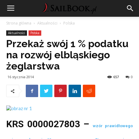
Strona główna
Aktualności
Polska
Aktualności
Polska
Przekaż swój 1 % podatku
na rozwój elbląskiego
żeglarstwa
16 stycznia 2014
657
0
KRS 0000027803 –
wzór prawidłowego