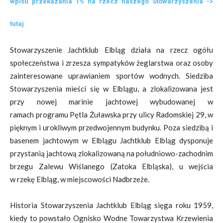
wpisu przekazania 1% na rzecz naszego Stowarzyszenia ->
tutaj
Stowarzyszenie Jachtklub Elbląg działa na rzecz ogółu
społeczeństwa i zrzesza sympatyków
żeglarstwa oraz osoby
zainteresowane uprawianiem sportów wodnych. Siedziba
Stowarzyszenia
mieści się w Elblągu, a zlokalizowana jest
przy nowej marinie jachtowej wybudowanej w
ramach
programu Pętla Żuławska przy ulicy Radomskiej 29, w
pięknym i urokliwym przedwojennym budynku.
Poza siedzibą i
basenem jachtowym w Elblągu Jachtklub Elbląg dysponuje
przystanią jachtową
zlokalizowaną na południowo-zachodnim
brzegu Zalewu Wiślanego (Zatoka Elbląska), u wejścia
w
rzekę Elbląg, w miejscowości Nadbrzeże.
Historia Stowarzyszenia Jachtklub Elbląg sięga roku 1959,
kiedy to powstało Ognisko Wodne
Towarzystwa Krzewienia