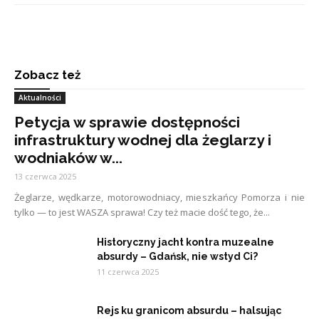
Zobacz też
Aktualności
Petycja w sprawie dostępności
infrastruktury wodnej dla żeglarzy i
wodniaków w...
13 czerwca 2025
Żeglarze, wędkarze, motorowodniacy, mieszkańcy Pomorza i nie
tylko — to jest WASZA sprawa! Czy też macie dość tego, że...
Historyczny jacht kontra muzealne
absurdy – Gdańsk, nie wstyd Ci?
11 czerwca 2025
Rejs ku granicom absurdu – halsując