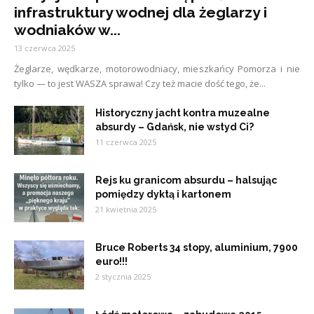
infrastruktury wodnej dla żeglarzy i
wodniaków w...
13 czerwca 2025
Żeglarze, wędkarze, motorowodniacy, mieszkańcy Pomorza i nie
tylko — to jest WASZA sprawa! Czy też macie dość tego, że...
Historyczny jacht kontra muzealne
absurdy – Gdańsk, nie wstyd Ci?
11 czerwca 2025
Rejs ku granicom absurdu – halsując
pomiędzy dyktą i kartonem
21 kwietnia 2025
Bruce Roberts 34 stopy, aluminium, 7900
euro!!!
2 stycznia 2025