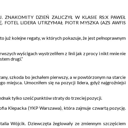
 ZNAKOMITY DZIEŃ ZALICZYŁ W KLASIE RS:X PAWEŁ
Ę. FOTEL LIDERA UTRZYMAŁ PIOTR MYSZKA (AZS AWFIS
o już kolejne regaty, w których pokazuje, że jest pełnoprawnym
szych wyścigach wystrzeliłem z linii jak z procy i nikt mnie nie
stem drugi.”
zany, szkoda bo jechałem pierwszy, a w powtórzonym na starcie
o miejsca. Umocniłem się na pozycji lidera, gdyż najgroźniejsi
nak tylko sześć punktów straty do trzeciej pozycji.
ofia Klepacka (YKP Warszawa), która zajmuje czwartą pozycję.
atalia Wójcik. Dziewczęta żeglowały ze zmiennym szczęściem