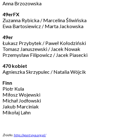
Anna Brzozowska
49erFX
Zuzanna Rybicka / Marcelina Śliwińska
Ewa Bartosiewicz / Marta Jackowska
49er
Łukasz Przybytek / Paweł Kołodziński
Tomasz Januszewski / Jacek Nowak
Przemysław Filipowicz / Jacek Piasecki
470 kobiet
Agnieszka Skrzypulec / Natalia Wójcik
Finn
Piotr Kula
Miłosz Wojewski
Michał Jodłowski
Jakub Marciniak
Mikołaj Lahn
Źródło:
http://sport.pya.org.pl/