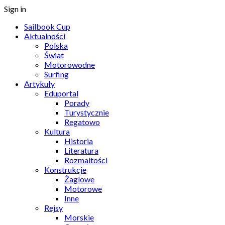
Sign in
Sailbook Cup
Aktualności
Polska
Świat
Motorowodne
Surfing
Artykuły
Eduportal
Porady
Turystycznie
Regatowo
Kultura
Historia
Literatura
Rozmaitości
Konstrukcje
Żaglowe
Motorowe
Inne
Rejsy
Morskie