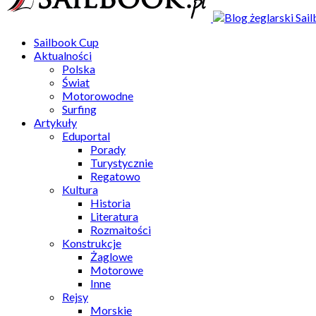
Sailbook Cup
Aktualności
Polska
Świat
Motorowodne
Surfing
Artykuły
Eduportal
Porady
Turystycznie
Regatowo
Kultura
Historia
Literatura
Rozmaitości
Konstrukcje
Żaglowe
Motorowe
Inne
Rejsy
Morskie