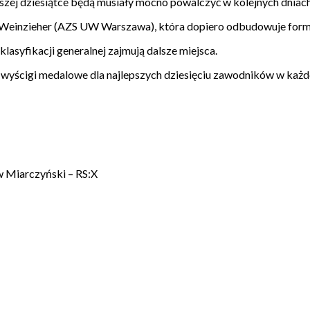
rwszej dziesiątce będą musiały mocno powalczyć w kolejnych dniach
 Weinzieher (AZS UW Warszawa), która dopiero odbudowuje formę 
klasyfikacji generalnej zajmują dalsze miejsca.
 wyścigi medalowe dla najlepszych dziesięciu zawodników w każde
 Miarczyński – RS:X