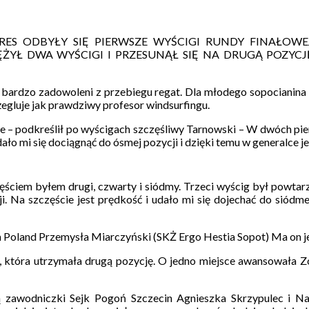
S ODBYŁY SIĘ PIERWSZE WYŚCIGI RUNDY FINAŁOWEJ.
ŻYŁ DWA WYŚCIGI I PRZESUNĄŁ SIĘ NA DRUGĄ POZYCJ
 bardzo zadowoleni z przebiegu regat. Dla młodego sopocianina t
gluje jak prawdziwy profesor windsurfingu.
ie – podkreślił po wyścigach szczęśliwy Tarnowski – W dwóch pierw
ało mi się dociągnąć do ósmej pozycji i dzięki temu w generalce je
ęściem byłem drugi, czwarty i siódmy. Trzeci wyścig był powtar
 Na szczęście jest prędkość i udało mi się dojechać do siódmeg
 Poland Przemysła Miarczyński (SKŻ Ergo Hestia Sopot) Ma on jed
 która utrzymała drugą pozycję. O jedno miejsce awansowała Z
są zawodniczki Sejk Pogoń Szczecin Agnieszka Skrzypulec i N