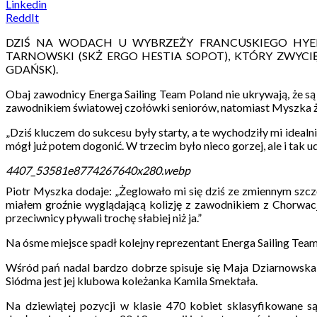
Linkedin
ReddIt
DZIŚ NA WODACH U WYBRZEŻY FRANCUSKIEGO HYERE
TARNOWSKI (SKŻ ERGO HESTIA SOPOT), KTÓRY ZWYCIĘ
GDAŃSK).
Obaj zawodnicy Energa Sailing Team Poland nie ukrywają, że są
zawodnikiem światowej czołówki seniorów, natomiast Myszka że
„Dziś kluczem do sukcesu były starty, a te wychodziły mi idealn
mógł już potem dogonić. W trzecim było nieco gorzej, ale i tak ud
4407_53581e8774267640x280.webp
Piotr Myszka dodaje: „Żeglowało mi się dziś ze zmiennym szcz
miałem groźnie wyglądającą kolizję z zawodnikiem z Chorwacji.
przeciwnicy pływali trochę słabiej niż ja.”
Na ósme miejsce spadł kolejny reprezentant Energa Sailing Team
Wśród pań nadal bardzo dobrze spisuje się Maja Dziarnowska,
Siódma jest jej klubowa koleżanka Kamila Smektała.
Na dziewiątej pozycji w klasie 470 kobiet sklasyfikowane 