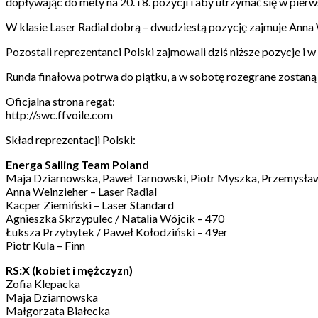
dopływając do mety na 20. i 8. pozycji i aby utrzymać się w pie
W klasie Laser Radial dobrą – dwudziestą pozycję zajmuje Anna
Pozostali reprezentanci Polski zajmowali dziś niższe pozycje i w 
Runda finałowa potrwa do piątku, a w sobotę rozegrane zostaną
Oficjalna strona regat:
http://swc.ffvoile.com
Skład reprezentacji Polski:
Energa Sailing Team Poland
Maja Dziarnowska, Paweł Tarnowski, Piotr Myszka, Przemysław
Anna Weinzieher – Laser Radial
Kacper Ziemiński – Laser Standard
Agnieszka Skrzypulec / Natalia Wójcik – 470
Łuksza Przybytek / Paweł Kołodziński – 49er
Piotr Kula – Finn
RS:X (kobiet i mężczyzn)
Zofia Klepacka
Maja Dziarnowska
Małgorzata Białecka