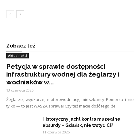
Zobacz też
Aktualności
Petycja w sprawie dostępności
infrastruktury wodnej dla żeglarzy i
wodniaków w...
13 czerwca 2025
Żeglarze, wędkarze, motorowodniacy, mieszkańcy Pomorza i nie
tylko — to jest WASZA sprawa! Czy też macie dość tego, że...
Historyczny jacht kontra muzealne
absurdy – Gdańsk, nie wstyd Ci?
11 czerwca 2025