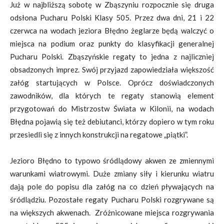
Już w najbliższą sobotę w Zbąszyniu rozpocznie się druga
odsłona Pucharu Polski Klasy 505. Przez dwa dni, 21 i 22
czerwca na wodach jeziora Błędno żeglarze będą walczyć o
miejsca na podium oraz punkty do klasyfikacji generalnej
Pucharu Polski. Zbąszyńskie regaty to jedna z najliczniej
obsadzonych imprez. Swój przyjazd zapowiedziała większość
załóg startujących w Polsce. Oprócz doświadczonych
zawodników, dla których te regaty stanowią element
przygotowań do Mistrzostw Świata w Kilonii, na wodach
Błędna pojawią się też debiutanci, którzy dopiero w tym roku
przesiedli się z innych konstrukcji na regatowe „piątki”.
Jezioro Błędno to typowo śródlądowy akwen ze zmiennymi
warunkami wiatrowymi. Duże zmiany siły i kierunku wiatru
dają pole do popisu dla załóg na co dzień pływających na
śródlądziu. Pozostałe regaty Pucharu Polski rozgrywane są
na większych akwenach. Zróżnicowane miejsca rozgrywania