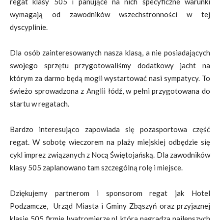
regat klasy 505 i panujące na nich specyficzne warunki
wymagają od zawodników wszechstronności w tej
dyscyplinie.
Dla osób zainteresowanych nasza klasą, a nie posiadających
swojego sprzętu przygotowaliśmy dodatkowy jacht na
którym za darmo będą mogli wystartować nasi sympatycy. To
świeżo sprowadzona z Anglii łódź, w pełni przygotowana do
startu w regatach.
Bardzo interesująco zapowiada się pozasportowa część
regat. W sobotę wieczorem na plaży miejskiej odbędzie się
cykl imprez związanych z Nocą Świętojańską. Dla zawodników
klasy 505 zaplanowano tam szczególną rolę i miejsce.
Dziękujemy partnerom i sponsorom regat jak Hotel
Podzamcze, Urząd Miasta i Gminy Zbąszyń oraz przyjaznej
klasie 505 firmie Iwatromierze.pl, która nagradza najlepszych