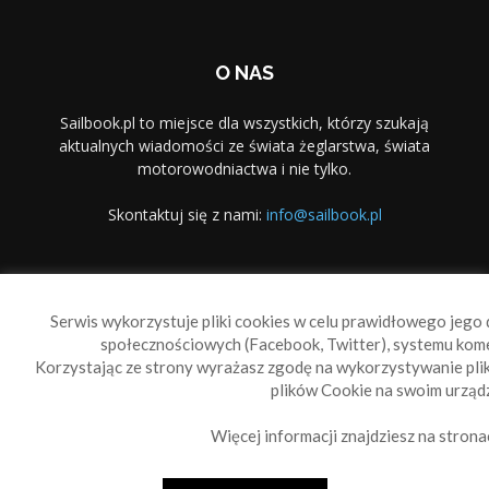
O NAS
Sailbook.pl to miejsce dla wszystkich, którzy szukają
aktualnych wiadomości ze świata żeglarstwa, świata
motorowodniactwa i nie tylko.
Skontaktuj się z nami:
info@sailbook.pl
PODĄŻAJ ZA NAMI
Serwis wykorzystuje pliki cookies w celu prawidłowego jego d
społecznościowych (Facebook, Twitter), systemu kom
Korzystając ze strony wyrażasz zgodę na wykorzystywanie pl
plików Cookie na swoim urządz
Więcej informacji znajdziesz na strona
Sailbook Cup
O nas
Reklama
Polityka prywatności
Polityka Cookie