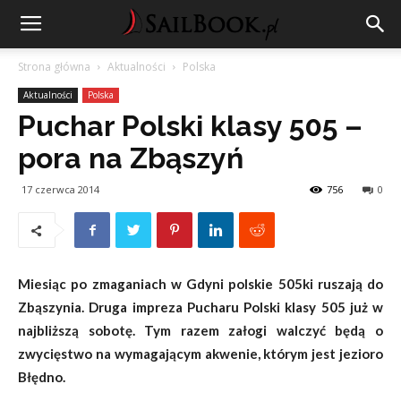
Strona główna
Aktualności
Polska
Aktualności
Polska
Puchar Polski klasy 505 –
pora na Zbąszyń
17 czerwca 2014
756
0
Miesiąc po zmaganiach w Gdyni polskie 505ki ruszają do
Zbąszynia. Druga impreza Pucharu Polski klasy 505 już w
najbliższą sobotę. Tym razem załogi walczyć będą o
zwycięstwo na wymagającym akwenie, którym jest jezioro
Błędno.