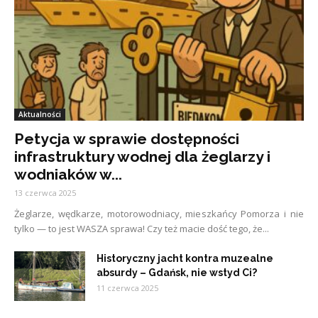
Aktualności
Petycja w sprawie dostępności
infrastruktury wodnej dla żeglarzy i
wodniaków w...
13 czerwca 2025
Żeglarze, wędkarze, motorowodniacy, mieszkańcy Pomorza i nie
tylko — to jest WASZA sprawa! Czy też macie dość tego, że...
Historyczny jacht kontra muzealne
absurdy – Gdańsk, nie wstyd Ci?
11 czerwca 2025