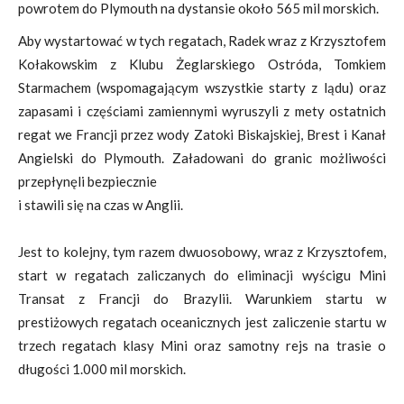
powrotem do Plymouth na dystansie około 565 mil morskich.
Aby wystartować w tych regatach, Radek wraz z Krzysztofem
Kołakowskim z Klubu Żeglarskiego Ostróda, Tomkiem
Starmachem (wspomagającym wszystkie starty z lądu) oraz
zapasami i częściami zamiennymi wyruszyli z mety ostatnich
regat we Francji przez wody Zatoki Biskajskiej, Brest i Kanał
Angielski do Plymouth. Załadowani do granic możliwości
przepłynęli bezpiecznie
i stawili się na czas w Anglii.
Jest to kolejny, tym razem dwuosobowy, wraz z Krzysztofem,
start w regatach zaliczanych do eliminacji wyścigu Mini
Transat z Francji do Brazylii. Warunkiem startu w
prestiżowych regatach oceanicznych jest zaliczenie startu w
trzech regatach klasy Mini oraz samotny rejs na trasie o
długości 1.000 mil morskich.