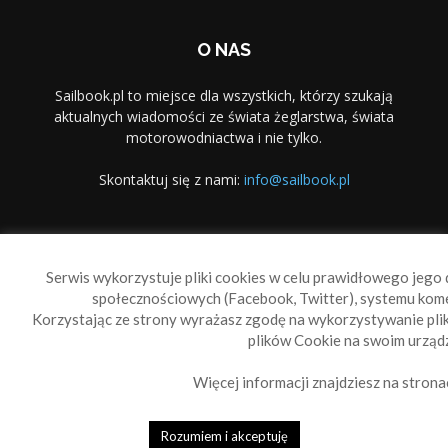
O NAS
Sailbook.pl to miejsce dla wszystkich, którzy szukają
aktualnych wiadomości ze świata żeglarstwa, świata
motorowodniactwa i nie tylko.
Skontaktuj się z nami:
info@sailbook.pl
PODĄŻAJ ZA NAMI
Serwis wykorzystuje pliki cookies w celu prawidłowego jego d
społecznościowych (Facebook, Twitter), systemu kom
Korzystając ze strony wyrażasz zgodę na wykorzystywanie pl
plików Cookie na swoim urządz
Więcej informacji znajdziesz na strona
Sailbook Cup
O nas
Reklama
Polityka prywatności
Polityka Cookie
Rozumiem i akceptuję
© 2010-2019 Sailbook.pl