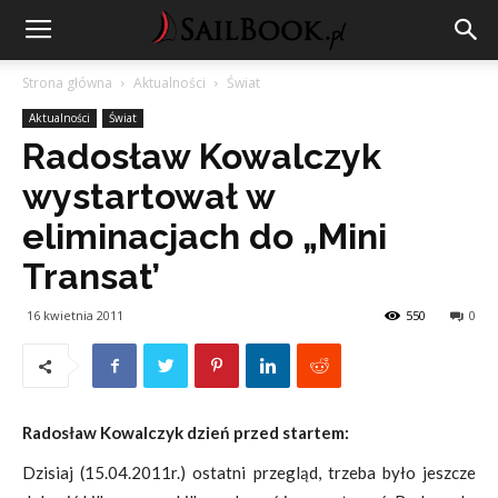
Strona główna
Aktualności
Świat
Aktualności
Świat
Radosław Kowalczyk
wystartował w
eliminacjach do „Mini
Transat’
16 kwietnia 2011
550
0
Radosław Kowalczyk dzień przed startem:
Dzisiaj (15.04.2011r.) ostatni przegląd, trzeba było jeszcze