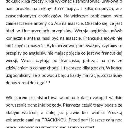
dokupić kilka rzeczy, kilka wykonać i zamontować. Brakowało
nam proszku na rekiny !!!??? mapy… i kilku drobnych, acz
czasochłonnych drobiazgów. Największym problemem było
zamieszczenie anteny do AIS na maszcie. Okazało się, że jest
błąd w tłumaczeniach przepisów. Wersja angielska mówi:
koniecznie antena musi być na maszcie. Francuska mówi: nie
może być na maszcie. Było nerwowo, ponieważ my czytamy te
przepisy po angielsku nie mając pojęcia co jest we francuskiej
wersji, Włosi czytają po francusku, patrząc na nas ze
zdziwieniem o co nam chodzi. I tak przez kilka godzin. W końcu
uzgodniliśmy, że z powodu błędu każdy ma rację. Zostaliśmy
dopuszczeni do regat!!!
Wieczorem przedstartowa wspólna kolacja załóg i wielkie
poruszenie odnośnie pogody. Pierwsza część trasy będzie ze
słabym wiatrem, a dalej już prawie bez wiatru. Zresztą
zobaczcie sami na TRACKINGU. Przed nami jeszcze cała noc
pracy, pakowania i przygotowań, i rano na start.