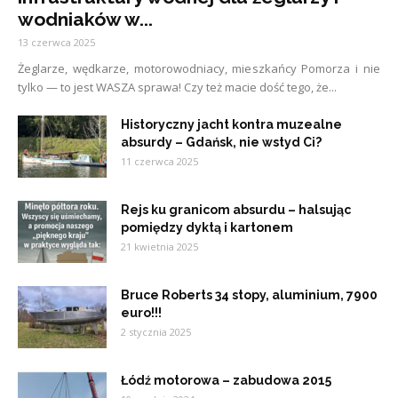
wodniaków w...
13 czerwca 2025
Żeglarze, wędkarze, motorowodniacy, mieszkańcy Pomorza i nie
tylko — to jest WASZA sprawa! Czy też macie dość tego, że...
Historyczny jacht kontra muzealne
absurdy – Gdańsk, nie wstyd Ci?
11 czerwca 2025
Rejs ku granicom absurdu – halsując
pomiędzy dyktą i kartonem
21 kwietnia 2025
Bruce Roberts 34 stopy, aluminium, 7900
euro!!!
2 stycznia 2025
Łódź motorowa – zabudowa 2015