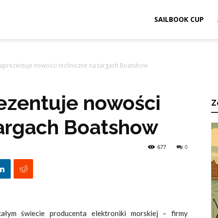
ook.pl
SAILBOOK CUP
aprezentuje nowości techniczne na targach Boatshow
ezentuje nowości
Z
targach Boatshow
677
0
całym świecie producenta elektroniki morskiej – firmy