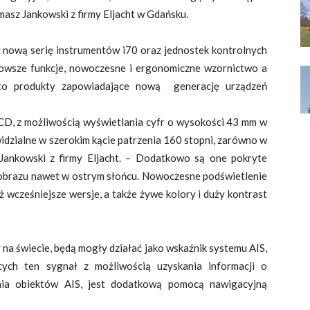
masz Jankowski z firmy Eljacht w Gdańsku.
 nową serię instrumentów i70 oraz jednostek kontrolnych
owsze funkcje, nowoczesne i ergonomiczne wzornictwo a
Są to produkty zapowiadające nową generację urządzeń
CD, z możliwością wyświetlania cyfr o wysokości 43 mm w
idzialne w szerokim kącie patrzenia 160 stopni, zarówno w
 Jankowski z firmy Eljacht. – Dodatkowo są one pokryte
 obrazu nawet w ostrym słońcu. Nowoczesne podświetlenie
ż wcześniejsze wersje, a także żywe kolory i duży kontrast
 na świecie, będą mogły działać jako wskaźnik systemu AIS,
cych ten sygnał z możliwością uzyskania informacji o
nia obiektów AIS, jest dodatkową pomocą nawigacyjną