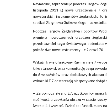
Raymarine, zaprezentuje podczas Targów Że
listopada 2011 r.) nowe urządzenia e 7 or
nowatorskich instrumentów żeglarskich. To je
spotkać Zbigniewa Gutkowskiego – uczestnika 
Podczas Targów Żeglarstwa i Sportów Wodn
premiera nowoczesnych urządzeń żeglarski
przedstawiciel tego światowego potentata w 
pokaże dwa nowe instrumenty – e 7 oraz i 70.
Wskaźnik wielofunkcyjny Raymarine e 7 wypos
kilku stanowisk oraz komunikację bezprzewodo
do 6 wskaźników oraz dodatkowych akcesoriów
wskaźniki E 7 dostarczają niespotykane dotąd 
– Za pomocą ekranu E7, użytkownicy mogą ko
możliwość przesyłania obrazu w czasie rzeczy
(wersje 4 i wyższe). Dzięki tej funkcji, mapy