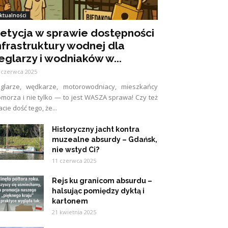
ktualności
etycja w sprawie dostępności
nfrastruktury wodnej dla
eglarzy i wodniaków w...
 czerwca 2025
eglarze, wędkarze, motorowodniacy, mieszkańcy
morza i nie tylko — to jest WASZA sprawa! Czy też
cie dość tego, że...
Historyczny jacht kontra
muzealne absurdy – Gdańsk,
nie wstyd Ci?
11 czerwca 2025
Rejs ku granicom absurdu –
halsując pomiędzy dyktą i
kartonem
21 kwietnia 2025