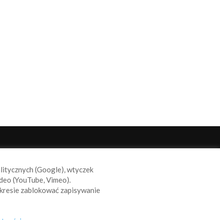
ODĄŻAJ ZA NAMI
alitycznych (Google), wtyczek
deo (YouTube, Vimeo).
kresie zablokować zapisywanie