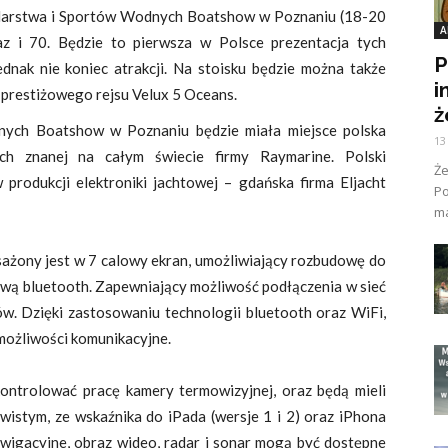
glarstwa i Sportów Wodnych Boatshow w Poznaniu (18-20
A
az i 70. Będzie to pierwsza w Polsce prezentacja tych
P
dnak nie koniec atrakcji. Na stoisku będzie można także
i
prestiżowego rejsu Velux 5 Oceans.
ż
ych Boatshow w Poznaniu będzie miała miejsce polska
13
ch znanej na całym świecie firmy Raymarine. Polski
Ż
produkcji elektroniki jachtowej – gdańska firma Eljacht
Po
ma
ażony jest w 7 calowy ekran, umożliwiający rozbudowę do
wą bluetooth. Zapewniający możliwość podłączenia w sieć
. Dzięki zastosowaniu technologii bluetooth oraz WiFi,
możliwości komunikacyjne.
ntrolować pracę kamery termowizyjnej, oraz będą mieli
wistym, ze wskaźnika do iPada (wersje 1 i 2) oraz iPhona
 nawigacyjne, obraz wideo, radar i sonar mogą być dostępne