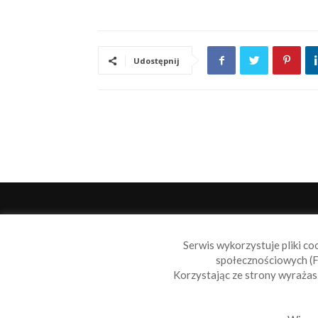
Udostępnij
O 
Serwis wykorzystuje pliki co
Sail
społecznościowych (F
wiad
Korzystając ze strony wyraża
nie t