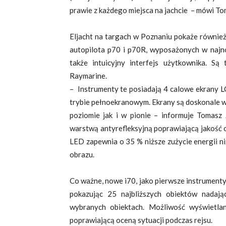
prawie z każdego miejsca na jachcie – mówi To
Eljacht na targach w Poznaniu pokaże również
autopilota p70 i p70R, wyposażonych w najn
także intuicyjny interfejs użytkownika. 
Raymarine.
– Instrumenty te posiadają 4 calowe ekrany L
trybie pełnoekranowym. Ekrany są doskonale w
poziomie jak i w pionie – informuje Tomasz
warstwą antyrefleksyjną poprawiającą jakość
LED zapewnia o 35 % niższe zużycie energii ni
obrazu.
Co ważne, nowe i70, jako pierwsze instrumenty
pokazując 25 najbliższych obiektów nadają
wybranych obiektach. Możliwość wyświetla
poprawiającą oceną sytuacji podczas rejsu.