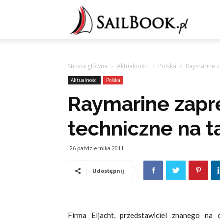
Sailb
Strona główna
Aktualności
Polska
Raymarine z
Aktualności
Polska
Raymarine zapr
techniczne na 
26 października 2011
Udostępnij
Firma Eljacht, przedstawiciel znanego na 