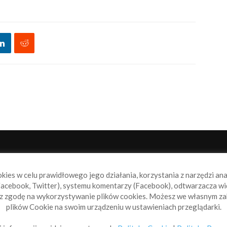
NAS
P
okies w celu prawidłowego jego działania, korzystania z narzędzi an
book.pl to miejsce dla wszystkich, którzy szukają aktualnych
acebook, Twitter), systemu komentarzy (Facebook), odtwarzacza wi
omości ze świata żeglarstwa, świata motorowodniactwa i
sz zgodę na wykorzystywanie plików cookies. Możesz we własnym za
ylko.
plików Cookie na swoim urządzeniu w ustawieniach przeglądarki.