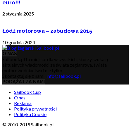
euro!!!
2 stycznia 2025
Łódź motorowa – zabudowa 2015
10 grudnia 2024
O NAS
Sailbook.pl to miejsce dla wszystkich, którzy szukają
aktualnych wiadomości ze świata żeglarstwa, świata
motorowodniactwa i nie tylko.
Skontaktuj się z nami:
info@sailbook.pl
PODĄŻAJ ZA NAMI
Sailbook Cup
O nas
Reklama
Polityka prywatności
Polityka Cookie
© 2010-2019 Sailbook.pl