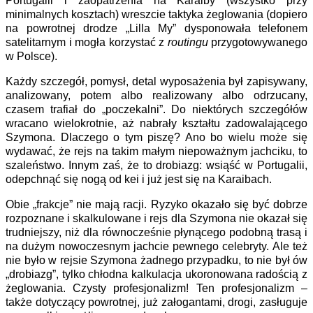
Portugalii i zaopatrzenia na Karaiby (wszystko przy
minimalnych kosztach) wreszcie taktyka żeglowania (dopiero
na powrotnej drodze „Lilla My” dysponowała telefonem
satelitarnym i mogła korzystać z
routingu
przygotowywanego
w Polsce).
Każdy szczegół, pomysł, detal wyposażenia był zapisywany,
analizowany, potem albo realizowany albo odrzucany,
czasem trafiał do „poczekalni”. Do niektórych szczegółów
wracano wielokrotnie, aż nabrały kształtu zadowalającego
Szymona. Dlaczego o tym piszę? Ano bo wielu może się
wydawać, że rejs na takim małym niepoważnym jachciku, to
szaleństwo. Innym zaś, że to drobiazg: wsiąść w Portugalii,
odepchnąć się nogą od kei i już jest się na Karaibach.
Obie „frakcje” nie mają racji. Ryzyko okazało się być dobrze
rozpoznane i skalkulowane i rejs dla Szymona nie okazał się
trudniejszy, niż dla równocześnie płynącego podobną trasą i
na dużym nowoczesnym jachcie pewnego celebryty. Ale też
nie było w rejsie Szymona żadnego przypadku, to nie był ów
„drobiazg”, tylko chłodna kalkulacja ukoronowana radością z
żeglowania. Czysty profesjonalizm! Ten profesjonalizm –
także dotyczący powrotnej, już załogantami, drogi, zasługuje