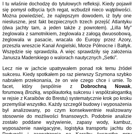
I tu właśnie dochodzę do tytułowych refleksji. Kiedy pojawił
się pomysł odbycia tych regat, wzbudził nieco wątpliwości.
Można powiedzieć, że najlepszym dowodem, iż były one
niesłuszne, jest fakt bezpiecznych trzech przejść Atlantyku
(dwa jachty tam, a jeden także z powrotem). „Lilla My”
żeglowała z samotnikiem, żeglowała z załogą dwuosobową,
żeglowała w pasacie, wracała do Europy przez Azory,
przeszła wreszcie Kanał Angielski, Morze Północne i Bałtyk.
Wszędzie się sprawdziła. A więc sprawdziły się założenia
Janusza Maderskiego o walorach nautycznych „Setki”.
Lecz nie w jachcie upatrywałem ponad rok temu źródeł
sukcesu. Kiedy spotkałem po raz pierwszy Szymona szybko
nabrałem przekonania, że on wie czego chce i umie. To
facet, który (wspólnie z
Dobrochną Nowak
,
forumową
Brożką
, współautorką sukcesu i współzałogantką
w rejsie z Karaibów do Brestu) systematycznie krok po kroku
przemyślał wszystko. Każdy szczegół budowy i wyposażenia
był analizowany, po czym konsekwentnie realizowany
stosownie do możliwości finansowych. Podobnie analizie
zostało poddane wyżywienie, zapasy wody, kambuz,
wyposażenie nawigacyjne, logistyka transportu jachtu do