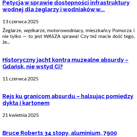
Petycja w sprawie dostępności infrastruktury
wodnej dla żeglarzy i wodniaków w...
13 czerwca 2025
Żeglarze, wędkarze, motorowodniacy, mieszkańcy Pomorza i
nie tylko — to jest WASZA sprawa! Czy też macie dość tego,
że...
Historyczny jacht kontra muzealne absurdy –
Gdańsk, nie wstyd Ci?
11 czerwca 2025
Rejs ku granicom absurdu – halsując pomiędzy
dyktą i kartonem
21 kwietnia 2025
Bruce Roberts 34 stopy, aluminium, 7900