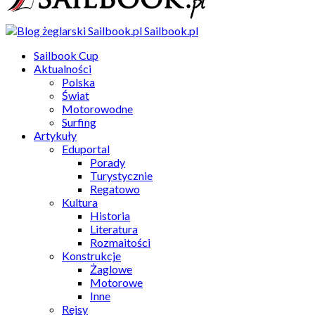
Sailbook.pl
Sailbook Cup
Aktualności
Polska
Świat
Motorowodne
Surfing
Artykuły
Eduportal
Porady
Turystycznie
Regatowo
Kultura
Historia
Literatura
Rozmaitości
Konstrukcje
Żaglowe
Motorowe
Inne
Rejsy