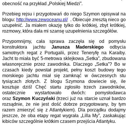
obecność na przykład „Polskiej Miedzi”.
Przebieg rejsu i przygotowań do niego Szymon opisywał na
blogu:
http://www.zewoceanu.pl/
. Obiecuje zresztą nieco go
uzupełnić. Ja miałem okazję tylko do krótkiej, zbyt krótkiej,
rozmowy, która dała mi szansę uzupełnienia szczegółów.
Przypomnijmy, cała sprawa zaczęła się od pomysłu
konstruktora jachtu
Janusza Maderskiego
odbycia
samotnych regat z Portugalii, przez Teneryfę na Karaiby.
Jacht to miała być 5-metrowa sklejkowa „Setka”, zbudowana
własnoręcznie przez zawodnika. Dlaczego „Setka”? Bo w
czasach kiedy powstał projekt, pełny koszt budowy tego
morskiego jachtu miał się zamknąć w ówczesnych stu
tysiącach złotych. Z blogu Szymona dowiecie się, ile
kosztuje dziś! Chęć startu zgłosiło trzech zawodników,
ostatecznie wystartowało dwóch: pomysłodawca
oraz
Szymon Kuczyński
(trzeci już na starcie uznał bardzo
rozsądnie, że nie jest dość dobrze przygotowany, by tym
razem zmierzyć się z Atlantykiem). Dla porządku dodajmy
jeszcze, że oba etapy regat wygrała „Lilla My”, zaskakując
kibiców szczególnie krótkim czasem przejścia Atlantyku.