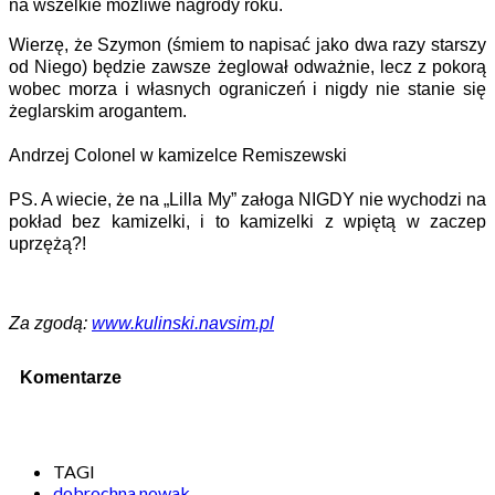
na wszelkie możliwe nagrody roku.
Wierzę, że Szymon (śmiem to napisać jako dwa razy starszy
od Niego) będzie zawsze żeglował odważnie, lecz z pokorą
wobec morza i własnych ograniczeń i nigdy nie stanie się
żeglarskim arogantem.
Andrzej Colonel w kamizelce Remiszewski
PS. A wiecie, że na „Lilla My” załoga NIGDY nie wychodzi na
pokład bez kamizelki, i to kamizelki z wpiętą w zaczep
uprzężą?!
Za zgodą:
www.kulinski.navsim.pl
Komentarze
TAGI
dobrochna nowak