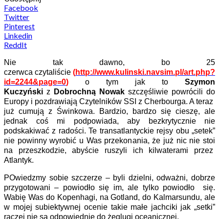
Facebook
Twitter
Pinterest
Linkedin
ReddIt
Nie tak dawno, bo 25
czerwca czytaliście
(
http://www.kulinski.navsim.pl/art.php?
id=2244&page=0
)
o tym jak to
Szymon
Kuczyński
z
Dobrochną Nowak
szczęśliwie powrócili do
Europy i pozdrawiają Czytelników SSI z Cherbourga. A teraz
już cumują z Świnkowa. Bardzio, bardzo się cieszę, ale
jednak coś mi podpowiada, aby bezkrytycznie nie
podskakiwać z radości. Te transatlantyckie rejsy obu „setek”
nie powinny wyrobić u Was przekonania, że już nic nie stoi
na przeszkodzie, abyście ruszyli ich kilwaterami przez
Atlantyk.
POwiedzmy sobie szczerze – byli dzielni, odważni, dobrze
przygotowani – powiodło się im, ale tylko powiodło się.
Wabię Was do Kopenhagi, na Gotland, do Kalmarsundu, ale
w mojej subiektywnej ocenie takie małe jachciki jak „setki”
raczej nie są odpowiednie do żeglugi oceanicznej.