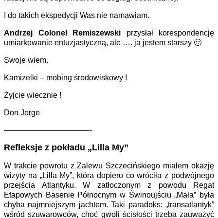
I do takich ekspedycji Was nie namawiam.
Andrzej Colonel Remiszewski
przysłał korespondencję
umiarkowanie entuzjastyczną, ale …. ja jestem starszy
🙂
Swoje wiem.
Kamizelki – mobing środowiskowy !
Żyjcie wiecznie !
Don Jorge
———————————-
Refleksje z pokładu „Lilla My”
W trakcie powrotu z Zalewu Szczecińskiego miałem okazję
wizyty na „Lilla My”, która dopiero co wróciła z podwójnego
przejścia Atlantyku. W zatłoczonym z powodu Regat
Etapowych Basenie Północnym w Świnoujściu „Mała” była
chyba najmniejszym jachtem. Taki paradoks: „transatlantyk”
wśród szuwarowców, choć gwoli ścisłości trzeba zauważyć