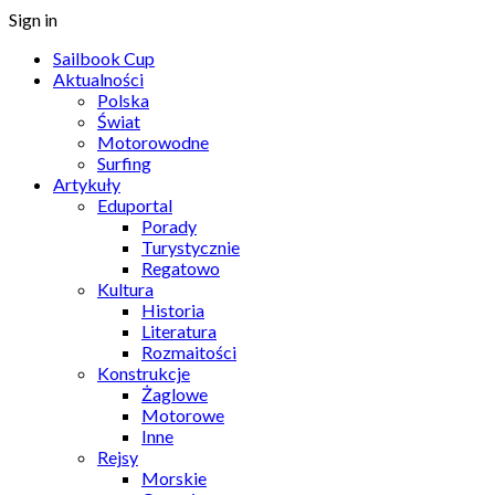
Sign in
Sailbook Cup
Aktualności
Polska
Świat
Motorowodne
Surfing
Artykuły
Eduportal
Porady
Turystycznie
Regatowo
Kultura
Historia
Literatura
Rozmaitości
Konstrukcje
Żaglowe
Motorowe
Inne
Rejsy
Morskie