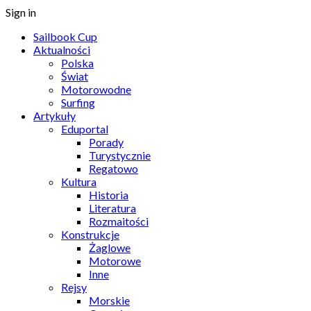
Sign in
Sailbook Cup
Aktualności
Polska
Świat
Motorowodne
Surfing
Artykuły
Eduportal
Porady
Turystycznie
Regatowo
Kultura
Historia
Literatura
Rozmaitości
Konstrukcje
Żaglowe
Motorowe
Inne
Rejsy
Morskie