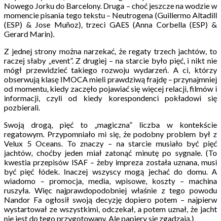
Nowego Jorku do Barcelony. Druga – choć jeszcze na wodzie w
momencie pisania tego tekstu – Neutrogena (Guillermo Altadill
(ESP) & Jose Muñoz), trzeci GAES (Anna Corbella (ESP) &
Gerard Marin).
Z jednej strony można narzekać, że regaty trzech jachtów, to
raczej słaby „event”. Z drugiej – na starcie było pięć, i nikt nie
mógł przewidzieć takiego rozwoju wydarzeń. A ci, którzy
obserwują klasę IMOCA mieli prawdziwą frajdę – przynajmniej
od momentu, kiedy zaczęło pojawiać się więcej relacji, filmów i
informacji, czyli od kiedy korespondenci pokładowi się
pozbierali.
Swoją drogą, pięć to „magiczna” liczba w kontekście
regatowym. Przypomniało mi się, że podobny problem był z
Velux 5 Oceans. To znaczy – na starcie musiało być pięć
jachtów, choćby jeden miał zatonąć minutę po sygnale. (To
kwestia przepisów ISAF – żeby impreza została uznana, musi
być pięć łódek. Inaczej wszyscy mogą jechać do domu. A
wiadomo – promocja, media, wpisowe, koszty – machina
ruszyła. Więc najprawdopodobniej właśnie z tego powodu
Nandor Fa ogłosił swoją decyzję dopiero potem – najpierw
wystartował ze wszystkimi, odczekał, a potem uznał, że jacht
nie jest do tego przygotowany. Ale papiery się zgadzają.)