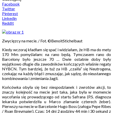
Facebook
Twitter
Pinterest
Linkedin
ReddIt
Zwycięzcy na mecie. / Fot. ©BenoitStichelbaut
Kiedy wczoraj kładłam się spać i widziałam, że HB ma do mety
170 Mm pomyślałam: na rano będą. Tymczasem rano do
Barcelony było jeszcze 70 … Dwie ostatnie doby były
wyjątkowo długie dla zawodników kończących właśnie regaty
NYBCN. Tym bardziej, że tuż za HB „czaiła” się Neutrogena,
czekając na każdy błąd i zmuszając, jak sądzę, do nieustannego
kombinowania i zmieniania żagli.
Końcówka obyła się bez niespodzianek i zwrotów akcji, to
znaczy kolejność na mecie jest taka, jaka była w momencie
wycofania się prowadzącego od startu Safrana (P.S. diagnoza
lekarska potwierdziła u Marco złamanie czterech żeber).
Pierwszy na mecie w Barcelonie Hugo Boss (załoga Pepe Ribes
/ Ryan Breymaier). Czas: 14 dni 2 godziny 44 min i 30 sekund z