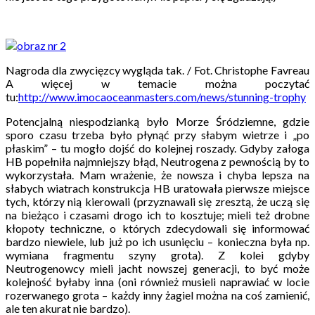
Nagroda dla zwycięzcy wygląda tak. / Fot. Christophe Favreau
A więcej w temacie można poczytać
tu:
http://www.imocaoceanmasters.com/news/stunning-trophy
Potencjalną niespodzianką było Morze Śródziemne, gdzie
sporo czasu trzeba było płynąć przy słabym wietrze i „po
płaskim” – tu mogło dojść do kolejnej roszady. Gdyby załoga
HB popełniła najmniejszy błąd, Neutrogena z pewnością by to
wykorzystała. Mam wrażenie, że nowsza i chyba lepsza na
słabych wiatrach konstrukcja HB uratowała pierwsze miejsce
tych, którzy nią kierowali (przyznawali się zresztą, że uczą się
na bieżąco i czasami drogo ich to kosztuje; mieli też drobne
kłopoty techniczne, o których zdecydowali się informować
bardzo niewiele, lub już po ich usunięciu – konieczna była np.
wymiana fragmentu szyny grota). Z kolei gdyby
Neutrogenowcy mieli jacht nowszej generacji, to być może
kolejność byłaby inna (oni również musieli naprawiać w locie
rozerwanego grota – każdy inny żagiel można na coś zamienić,
ale ten akurat nie bardzo).