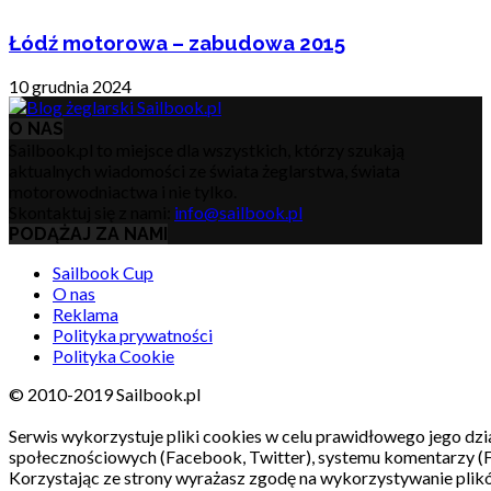
Łódź motorowa – zabudowa 2015
10 grudnia 2024
O NAS
Sailbook.pl to miejsce dla wszystkich, którzy szukają
aktualnych wiadomości ze świata żeglarstwa, świata
motorowodniactwa i nie tylko.
Skontaktuj się z nami:
info@sailbook.pl
PODĄŻAJ ZA NAMI
Sailbook Cup
O nas
Reklama
Polityka prywatności
Polityka Cookie
© 2010-2019 Sailbook.pl
Serwis wykorzystuje pliki cookies w celu prawidłowego jego dzia
społecznościowych (Facebook, Twitter), systemu komentarzy (
Korzystając ze strony wyrażasz zgodę na wykorzystywanie pli