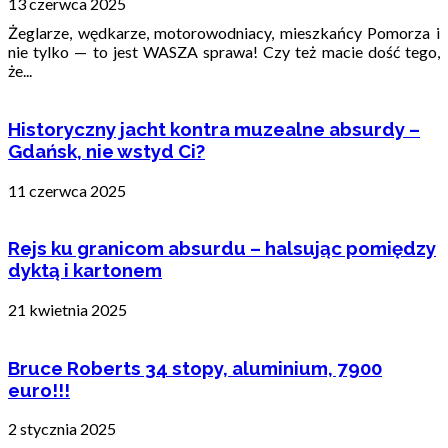
13 czerwca 2025
Żeglarze, wędkarze, motorowodniacy, mieszkańcy Pomorza i
nie tylko — to jest WASZA sprawa! Czy też macie dość tego,
że...
Historyczny jacht kontra muzealne absurdy –
Gdańsk, nie wstyd Ci?
11 czerwca 2025
Rejs ku granicom absurdu – halsując pomiędzy
dyktą i kartonem
21 kwietnia 2025
Bruce Roberts 34 stopy, aluminium, 7900
euro!!!
2 stycznia 2025