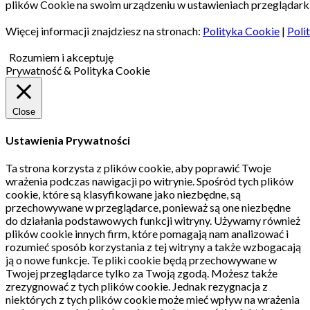
plików Cookie na swoim urządzeniu w ustawieniach przeglądarki
Więcej informacji znajdziesz na stronach:
Polityka Cookie
|
Poli
Rozumiem i akceptuję
Prywatność & Polityka Cookie
Close
Ustawienia Prywatności
Ta strona korzysta z plików cookie, aby poprawić Twoje
wrażenia podczas nawigacji po witrynie.
Spośród tych plików
cookie, które są klasyfikowane jako niezbędne, są
przechowywane w przeglądarce, ponieważ są one niezbędne
do działania podstawowych funkcji witryny.
Używamy również
plików cookie innych firm, które pomagają nam analizować i
rozumieć sposób korzystania z tej witryny a także wzbogacają
ją o nowe funkcje.
Te pliki cookie będą przechowywane w
Twojej przeglądarce tylko za Twoją zgodą.
Możesz także
zrezygnować z tych plików cookie.
Jednak rezygnacja z
niektórych z tych plików cookie może mieć wpływ na wrażenia