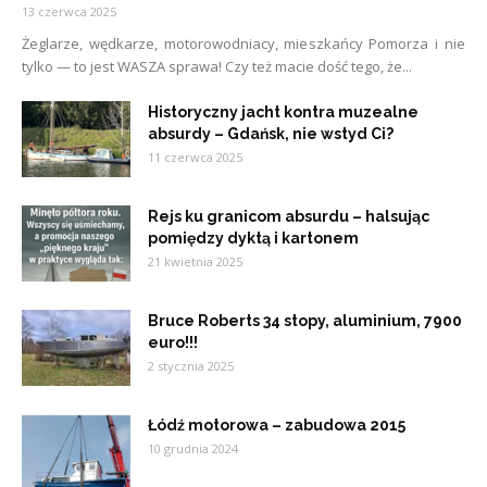
13 czerwca 2025
Żeglarze, wędkarze, motorowodniacy, mieszkańcy Pomorza i nie
tylko — to jest WASZA sprawa! Czy też macie dość tego, że...
Historyczny jacht kontra muzealne
absurdy – Gdańsk, nie wstyd Ci?
11 czerwca 2025
Rejs ku granicom absurdu – halsując
pomiędzy dyktą i kartonem
21 kwietnia 2025
Bruce Roberts 34 stopy, aluminium, 7900
euro!!!
2 stycznia 2025
Łódź motorowa – zabudowa 2015
10 grudnia 2024