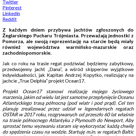
Twitter
Pinterest
Linkedin
ReddIt
Z każdym dniem przybywa jachtów zgłoszonych do
Żeglarskiego Pucharu Trójmiasta. Przeważają jednostki z
Pomorza, ale swoją reprezentację na starcie będą miały
również województwa warmińsko-mazurskie oraz
zachodniopomorskie.
Jak co roku na trasie regat podziwiać będziemy zabytkowy,
przedwojenny jacht „Dana”, a wśród skipperów wyjątkowe
indywidualności, jak Kapitan Andrzej Kopytko, realizujący na
jachcie „True Delphia” projekt Ocean17.
Projekt Ocean17 stanowi realizację mojego życiowego
marzenia, jakim od wielu lat jest samotne przepłynięcie Oceanu
Atlantyckiego trasą północną (pod wiatr i pod prąd). Cel ten
planuję zrealizować przez udział w legendarnych regatach
OSTAR w 2017 roku, rozgrywanych od przeszło 60 lat właśnie
na trasie północnego Atlantyku z Plymouth do Newport. Aby
sprostać temu wyzwaniu staram się wykorzystać każdą chwilę
do spędzenia czasu na wodzie. Startuję
m.in
. w regatach Baltic