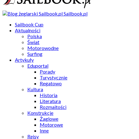
Sailbook.pl
Sailbook Cup
Aktualności
Polska
Świat
Motorowodne
Surfing
Artykuły
Eduportal
Porady
Turystycznie
Regatowo
Kultura
Historia
Literatura
Rozmaitości
Konstrukcje
Żaglowe
Motorowe
Inne
Rejsy