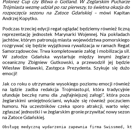
Polonez Cup czy Bitwa o Gotland. W Żeglarskim Pucharze
Trójmiasta wezmę udział po raz pierwszy, to świetna okazja do
rozpoczęcia sezonu na Zatoce Gdańskiej
– mówi Kapitan
Andrzej Kopytko.
Podczas trzeciej edycji regat oglądać będziemy również liczną
reprezentację jednostek Marynarki Wojennej. Na pokładach
jachtów, którym patronują miasta województwa pomorskiego
rozgrywać się będzie wyjątkowa rywalizacja w ramach Regat
Samorządowców. Trwa kompletowanie załóg i mobilizacja sił.
W załodze Gdańska wystartuje między innymi żeglarz
oceaniczny Zbigniew Gutkowski, a przewodził jej będzie
Wiesław Bielawski, Zastępca Prezydenta. Szykuje się dużo
emocji!
Jak co roku o utrzymanie wysokiego poziomu emocji również
na lądzie zadba redakcja Trojmiasto.pl, która tradycyjnie
ufunduje beczkę rumu dla „najfajniejszej załogi”, która poza
żeglarskimi umiejętnościami, wykaże się również poczuciem
humoru. Na uczestników czeka sporo atrakcji, warto więc
zgłaszać jednostki i w żeglarskim gronie przywitać nowy sezon
na Zatoce Gdańskiej.
Obsługę medyczną wydarzenia zapewnia firma Swissmed, kt