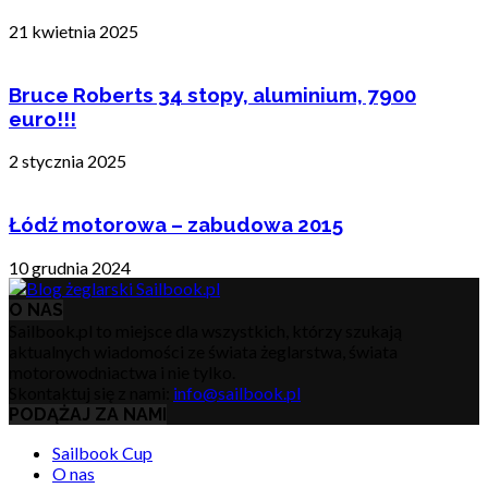
21 kwietnia 2025
Bruce Roberts 34 stopy, aluminium, 7900
euro!!!
2 stycznia 2025
Łódź motorowa – zabudowa 2015
10 grudnia 2024
O NAS
Sailbook.pl to miejsce dla wszystkich, którzy szukają
aktualnych wiadomości ze świata żeglarstwa, świata
motorowodniactwa i nie tylko.
Skontaktuj się z nami:
info@sailbook.pl
PODĄŻAJ ZA NAMI
Sailbook Cup
O nas