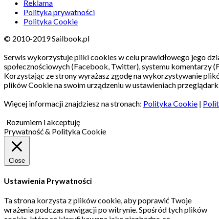
Reklama
Polityka prywatności
Polityka Cookie
© 2010-2019 Sailbook.pl
Serwis wykorzystuje pliki cookies w celu prawidłowego jego dzia
społecznościowych (Facebook, Twitter), systemu komentarzy (
Korzystając ze strony wyrażasz zgodę na wykorzystywanie pli
plików Cookie na swoim urządzeniu w ustawieniach przeglądarki
Więcej informacji znajdziesz na stronach:
Polityka Cookie
|
Poli
Rozumiem i akceptuję
Prywatność & Polityka Cookie
Close
Ustawienia Prywatności
Ta strona korzysta z plików cookie, aby poprawić Twoje
wrażenia podczas nawigacji po witrynie.
Spośród tych plików
cookie, które są klasyfikowane jako niezbędne, są