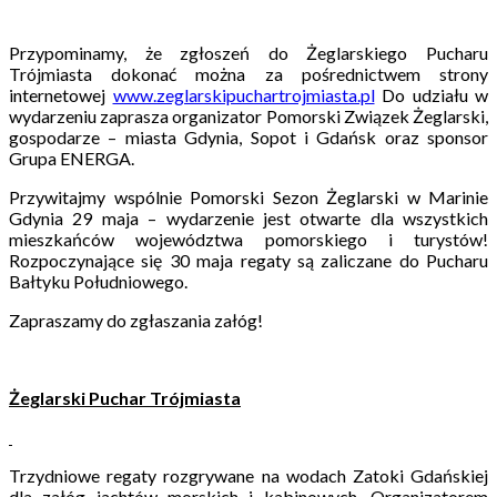
Przypominamy, że zgłoszeń do Żeglarskiego Pucharu
Trójmiasta dokonać można za pośrednictwem strony
internetowej
www.zeglarskipuchartrojmiasta.pl
Do udziału w
wydarzeniu zaprasza organizator Pomorski Związek Żeglarski,
gospodarze – miasta Gdynia, Sopot i Gdańsk oraz sponsor
Grupa ENERGA.
Przywitajmy wspólnie Pomorski Sezon Żeglarski w Marinie
Gdynia 29 maja – wydarzenie jest otwarte dla wszystkich
mieszkańców województwa pomorskiego i turystów!
Rozpoczynające się 30 maja regaty są zaliczane do Pucharu
Bałtyku Południowego.
Zapraszamy do zgłaszania załóg!
Żeglarski Puchar Trójmiasta
Trzydniowe regaty rozgrywane na wodach Zatoki Gdańskiej
dla załóg jachtów morskich i kabinowych. Organizatorem