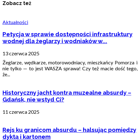
Zobacz też
Aktualności
Petycja w sprawie dostępności infrastruktury
wodnej dla żeglarzy i wodniaków w...
13 czerwca 2025
Żeglarze, wędkarze, motorowodniacy, mieszkańcy Pomorza i
nie tylko — to jest WASZA sprawa! Czy też macie dość tego,
że...
Historyczny jacht kontra muzealne absurdy –
Gdańsk, nie wstyd Ci?
11 czerwca 2025
Rejs ku granicom absurdu – halsując pomiędzy
dyktą i kartonem