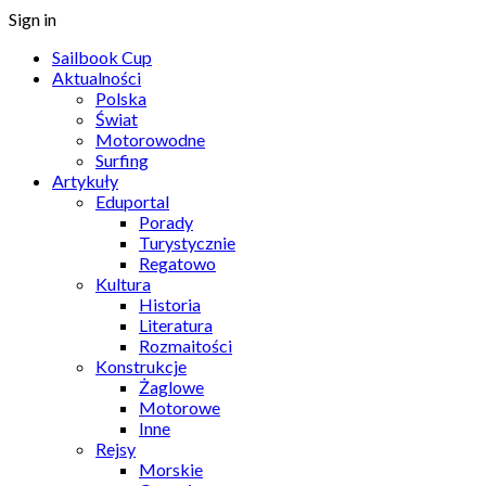
Sign in
Sailbook Cup
Aktualności
Polska
Świat
Motorowodne
Surfing
Artykuły
Eduportal
Porady
Turystycznie
Regatowo
Kultura
Historia
Literatura
Rozmaitości
Konstrukcje
Żaglowe
Motorowe
Inne
Rejsy
Morskie