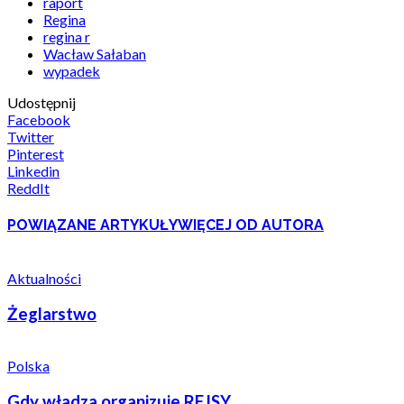
raport
Regina
regina r
Wacław Sałaban
wypadek
Udostępnij
Facebook
Twitter
Pinterest
Linkedin
ReddIt
POWIĄZANE ARTYKUŁY
WIĘCEJ OD AUTORA
Aktualności
Żeglarstwo
Polska
Gdy władza organizuje REJSY