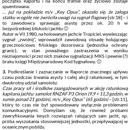
początku Raportu i na końcu trafnie oraz życiowo zostaje
spuentowana:
…
już na pokładzie m/v „Key Opus”, okazało się, że załoga
statku w ogóle nie zwróciła uwagi na sygnał flagowy
[str.18] – i
to zawodowcy sprawując asystę przez ok. 20 h w
bezpośredniej bliskości jachtu 🙂
Autor w VII 1980, na holowanym jachcie Tropiciel, wywieszając
sygnał „zwolnij”, wprowadził zawodową obsadę holującego
grzecznościowo fińskiego dozorowca (jednostka ochrony
granic), w stan poważnego zastraszenia w wyniku
nieznajomości przez nich znaków sygnalizacji MKS i pewnie (?)
braku księgi Międzynarodowy Kod Sygnałowy. 🙂
3.
Podkreślanie i zaznaczanie w Raporcie znacznego upływu
czasu podczas trwania asysty i całej akcji ratunkowej, w tym
dwukrotny udział samolotu:
Czas pracy sił i środków zaangażowanych w akcję ratunkową
kapitana jachtu: samolot RNZAF P3 Orion (9,9 + 11,3 godzin, w
sumie ponad 21 godzin), m/v „Key Opus” (65 godzin)
– [str.11],
który to czas nie był spowodowany wyłącznie problemami
komunikacyjnymi. Domyślam się, że również próbami
zweryfikowania innych rozwiązań ratujących sam jacht, np.
próba wyszukania stosowniejszej jednostki, przepływającej w
oceanicznym pobliżu.