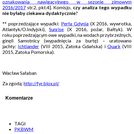
oznakowania nawigacyjnego w sezonie zimowym
2016/2017
str.2, pkt.4].
Komisjo,
czy analiza tego wypadku
nie byłaby ciekawa dydaktycznie
?
**
poprzedzające wypadki:
Perła Gdynia
(X 2016, wywrotka,
Atlantyk/O.Indyjski),
Sunrise
(X 2016, pożar, Bałtyk). W
roku poprzedzającym owe wypadki, na wodach przybrzeżnych,
ginęli Samotnicy (wypadnięcia za burtę) – uratowano
jachty:
Ichtiander
(VIII 2015, Zatoka Gdańska) i
Quark
(VIII
2015, Zatoka Pomorska).
Wacław Sałaban
Za zgodą:
http://fyr.blox.pl/
Komentarze
TAGI
PKBWM