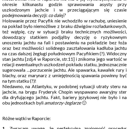
okresie kilkunastu godzin sprawowania asysty przy
uszkodzonym jachcie i w przeciągającym się czasie
podejmowania decyzji:
co dalej?
Holowanie przez Pacyfik nie wchodziło w rachubę, uniesienie
na pokład było niemożliwe z braku dźwigów rozładunkowych,
też wątpię, czy w sytuacji braku technicznych możliwości,
dowodzący statkiem podjąłby decyzję o ryzykownym
unoszeniu jachtu na fali i postawieniu na pokładzie bez łoża
oraz bez możliwości solidnego zaształowania kadłuba jachtu
na czas dalszej żeglugi południowym Pacyfikiem (?). Widoczny
stan jachtu [zdj.4 w Raporcie, str.11] i znikoma jego wartość w
relacji ewentualnych uszkodzeń pokładu statku, jednoznacznie
sugerowała …porzucenie jachtu. Ale spawarka, kawałek rury i
blachy, oraz marynarz z umiejętnością spawania powinny być
na tym statku (?)!
Niedawno, na Atlantyku, w podobnej sytuacji utraty steru na
jachcie, na brygu Fryderyk Chopin wyspawano awaryjny ster
dla dryfującego jachtu. Fakt, bariery językowej nie było i na
obu jednostkach byli
amatorzy-żeglarze
🙂
Różne wątki w Raporcie
:
1.
Zwracam uwagę, że perfekcyjna znajomość procedur