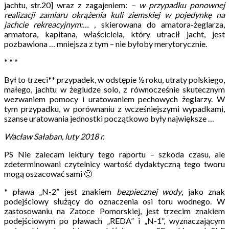
jachtu, str.20] wraz z zagajeniem:
– w przypadku ponownej
realizacji zamiaru okrążenia kuli ziemskiej w pojedynkę na
jachcie rekreacyjnym:…
,
skierowana do amatora-żeglarza,
armatora, kapitana, właściciela, który utracił jacht, jest
pozbawiona … mniejsza z tym – nie byłoby merytorycznie.
* * *
Był to trzeci** przypadek, w odstępie ½ roku, utraty polskiego,
małego, jachtu w żegludze solo, z równocześnie skutecznym
wezwaniem pomocy i uratowaniem pechowych żeglarzy. W
tym przypadku, w porównaniu z wcześniejszymi wypadkami,
szanse uratowania jednostki początkowo były największe …
Wacław Sałaban, luty 2018 r.
PS
Nie zalecam lektury tego raportu – szkoda czasu, ale
zdeterminowani czytelnicy wartość dydaktyczną tego tworu
mogą oszacować sami 🙂
*
pława „N-2” jest znakiem
bezpiecznej wody
, jako znak
podejściowy służący do oznaczenia osi toru wodnego. W
zastosowaniu na Zatoce Pomorskiej, jest trzecim znakiem
podejściowym po pławach „REDA” i „N-1”, wyznaczającym