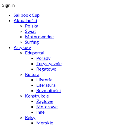
Sign in
Sailbook Cup
Aktualności
Polska
Świat
Motorowodne
Surfing
Artykuły
Eduportal
Porady
Turystycznie
Regatowo
Kultura
Historia
Literatura
Rozmaitości
Konstrukcje
Żaglowe
Motorowe
Inne
Rejsy
Morskie