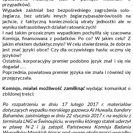
przypadków).
Wypadek zaistniał bez bezpośredniego zagrożenia solo-
żeglarza, bez udziału innych żeglarzy/pasażerów/osób na
jachcie, z faktyczną koniecznością utraty jednostki ale w
wyniku niefrasobliwych działań ratowniczych!
I nad takim prozaicznym wypadkiem pochyliła się szacowna
Komisja, finansowana z podatków. Po co? W jakim celu? Z
jakim efektem dydaktycznym? W celu stwierdzenia, że dobrze
jest znać języki obce? Czy dla oczywistego hasła: uczmy się
języków?
Ostatnio, korporacyjny premier podobno język znał i się nie
dogadał … .
Poprzednia, powiatowa premier języka nie znała i również się
przejęzyczała.
Komisjo, miałaś możliwość
zamilknąć
wydając komunikat o
zbliżonej treści:
Po rozpatrzeniu w dniu 17 lutego 2017 r. materiałów
dotyczących wypadku morskiego gazowca Al Huwaila, bandery
Bahamów, zaistniałego w dniu 22 stycznia 2017 r. na wyjściu z
terminala LNG w Świnoujściu, w wyniku którego statek uderzył
w pławę N-2 i ją zatopił, Państwowa Komisja Badania
Wypadków Morskich biorąc pod uwagę okoliczności wypadku