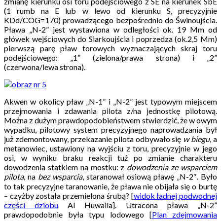
zmianę kierunku osi toru podejściowego z SE na kierunek SbE
(1 rumb na E lub w lewo od kierunku S, precyzyjnie
KDd/COG=170) prowadzącego bezpośrednio do Świnoujścia.
Pława „N-2” jest wystawiona w odległości ok. 19 Mm od
główek wejściowych do Siarkoujścia i poprzedza (ok.2,5 Mm)
pierwszą parę pław torowych wyznaczających skraj toru
podejściowego: „1” (zielona/prawa strona) i „2”
(czerwona/lewa strona).
Akwen w okolicy pław „N-1” i „N-2” jest typowym miejscem
przejmowania i zdawania pilota z/na jednostkę pilotową.
Można z dużym prawdopodobieństwem stwierdzić, że w owym
wypadku, pilotowy system precyzyjnego naprowadzania był
już zdemontowany, przekazanie pilota odbywało się
w biegu
, a
metanowiec, ustawiony na wyjściu z toru, precyzyjnie w jego
osi, w wyniku braku reakcji tuż po zmianie charakteru
dowodzenia statkiem na mostku: z
dowodzenia ze wsparciem
pilota
, na
bez wsparcia
, staranował osiową pławę „N-2″. Było
to tak precyzyjne taranowanie, że pława nie obijała się o burtę
– czyżby została przemielona śrubą? [
widok ładnej podwodnej
części dziobu
Al Huwaila]. Utracona pława „N-2”
prawdopodobnie była typu lodowego [
Plan zdejmowania