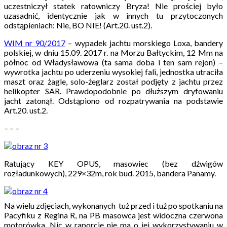
uczestniczył statek ratowniczy Bryza!
Nie prościej było
uzasadnić, identycznie jak w innych tu przytoczonych
odstąpieniach: Nie, BO NIE! (Art.20. ust.2).
WIM nr 90/2017
– wypadek jachtu morskiego Loxa, bandery
polskiej, w dniu 15.09. 2017 r. na Morzu Bałtyckim, 12 Mm na
północ od Władysławowa (ta sama doba i ten sam rejon) –
wywrotka jachtu po uderzeniu wysokiej fali, jednostka utraciła
maszt oraz żagle, solo-żeglarz został podjęty z jachtu przez
helikopter SAR. Prawdopodobnie po dłuższym dryfowaniu
jacht zatonął. Odstąpiono od rozpatrywania na podstawie
Art.20. ust.2.
– – –
Ratujący KEY OPUS, masowiec (
bez dźwigów
rozładunkowych
), 229×32m, rok bud. 2015,
bandera Panamy.
Na wielu zdjęciach, wykonanych tuż przed i tuż po spotkaniu na
Pacyfiku z Regina R, na PB masowca jest widoczna czerwona
motorówka. Nic w raporcie nie ma o jej wykorzystywaniu w