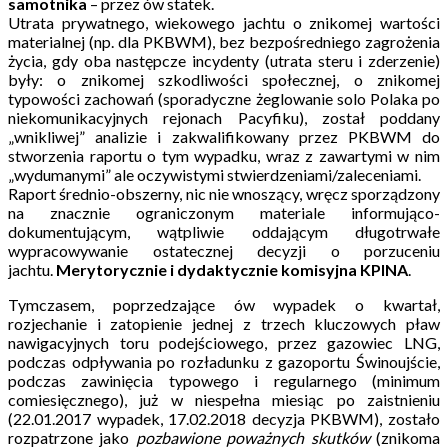
samotnika
– przez ów statek.
Utrata prywatnego, wiekowego jachtu o znikomej wartości
materialnej (np. dla PKBWM), bez bezpośredniego zagrożenia
życia, gdy oba następcze incydenty (utrata steru i zderzenie)
były: o znikomej szkodliwości społecznej, o znikomej
typowości zachowań (sporadyczne żeglowanie solo Polaka po
niekomunikacyjnych rejonach Pacyfiku), został poddany
„wnikliwej” analizie i zakwalifikowany przez PKBWM do
stworzenia raportu o tym wypadku, wraz z zawartymi w nim
„wydumanymi” ale oczywistymi stwierdzeniami/zaleceniami.
Raport średnio-obszerny, nic nie wnoszący, wręcz sporządzony
na znacznie ograniczonym materiale informująco-
dokumentującym, wątpliwie oddającym długotrwałe
wypracowywanie ostatecznej decyzji o porzuceniu
jachtu.
Merytorycznie i dydaktycznie komisyjna KPINA
.
Tymczasem, poprzedzające ów wypadek o kwartał,
rozjechanie i zatopienie jednej z trzech kluczowych pław
nawigacyjnych toru podejściowego, przez gazowiec LNG,
podczas odpływania po rozładunku z gazoportu Świnoujście,
podczas zawinięcia typowego i regularnego (minimum
comiesięcznego), już w niespełna miesiąc po zaistnieniu
(22.01.2017 wypadek, 17.02.2018 decyzja PKBWM), zostało
rozpatrzone jako
pozbawione poważnych skutków
(znikoma