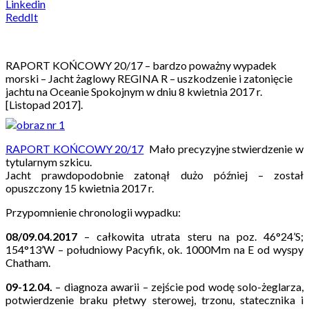
Linkedin
ReddIt
RAPORT KOŃCOWY 20/17 – bardzo poważny wypadek
morski – Jacht żaglowy REGINA R – uszkodzenie i zatonięcie
jachtu na Oceanie Spokojnym w dniu 8 kwietnia 2017 r.
[Listopad 2017].
RAPORT KOŃCOWY 20/17
Mało precyzyjne stwierdzenie w
tytularnym szkicu.
Jacht prawdopodobnie zatonął dużo później – został
opuszczony 15 kwietnia 2017 r.
Przypomnienie chronologii wypadku
:
08/09.04.2017
– całkowita utrata steru na poz. 46°24’S;
154°13’W – południowy Pacyfik, ok. 1000Mm na E od wyspy
Chatham.
09-12.04.
– diagnoza awarii – zejście pod wodę solo-żeglarza,
potwierdzenie braku płetwy sterowej, trzonu, statecznika i