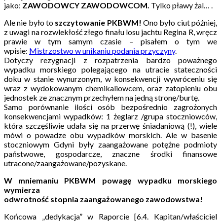
jako:
ZAWODOWCY ZAWODOWCOM.
Tylko pławy żal… .
Ale nie było to
szczytowanie
PKBWM!
Ono było ciut później,
z uwagi na rozwlekłość złego finału losu jachtu Regina R, wręcz
prawie w tym samym czasie – pisałem o tym we
wpisie:
Mistrzostwo w unikaniu podania przyczyny
.
Dotyczy rezygnacji z rozpatrzenia bardzo poważnego
wypadku morskiego polegającego na utracie stateczności
doku w stanie wynurzonym, w konsekwencji wywróceniu się
wraz z wydokowanym chemikaliowcem, oraz zatopieniu obu
jednostek ze znacznym przechyłem na jedną stronę/burtę.
Samo porównanie ilości osób bezpośrednio zagrożonych
konsekwencjami wypadków: 1 żeglarz /grupa stoczniowców,
która szczęśliwie udała się na przerwę śniadaniową (!), wiele
mówi o powadze obu wypadków morskich. Ale w basenie
stoczniowym Gdyni były zaangażowane potężne podmioty
państwowe, gospodarcze, znaczne środki finansowe
utracone/zaangażowane/pozyskane.
W mniemaniu PKBWM powagę wypadku morskiego
wymierza
odwrotność stopnia zaangażowanego zawodowstwa!
Końcowa „dedykacja” w Raporcie [6.4. Kapitan/właściciel