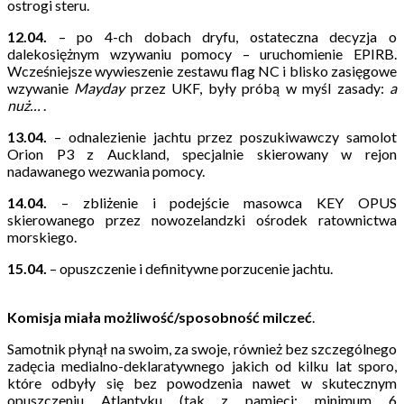
ostrogi steru.
12.04.
– po 4-ch dobach dryfu, ostateczna decyzja o
dalekosiężnym wzywaniu pomocy – uruchomienie EPIRB.
Wcześniejsze wywieszenie zestawu flag NC i blisko zasięgowe
wzywanie
Mayday
przez UKF, były próbą w myśl zasady:
a
nuż…
.
13.04.
– odnalezienie jachtu przez poszukiwawczy samolot
Orion P3 z Auckland, specjalnie skierowany w rejon
nadawanego wezwania pomocy.
14.04.
– zbliżenie i podejście masowca KEY OPUS
skierowanego przez nowozelandzki ośrodek ratownictwa
morskiego.
15.04.
– opuszczenie i definitywne porzucenie jachtu.
Komisja miała możliwość/sposobność milczeć
.
Samotnik płynął na swoim, za swoje, również bez szczególnego
zadęcia medialno-deklaratywnego jakich od kilku lat sporo,
które odbyły się bez powodzenia nawet w skutecznym
opuszczeniu Atlantyku (tak z pamięci: minimum 6