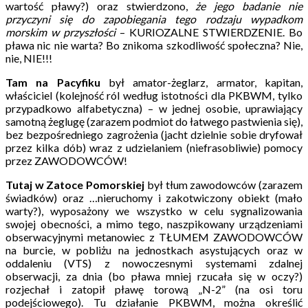
wartość pławy?) oraz stwierdzono,
że jego badanie nie
przyczyni się do zapobiegania tego rodzaju wypadkom
morskim w przyszłości
– KURIOZALNE STWIERDZENIE. Bo
pława nic nie warta? Bo znikoma szkodliwość społeczna? Nie,
nie, NIE!!!
Tam na Pacyfiku
był amator-żeglarz, armator, kapitan,
właściciel (kolejność ról według istotności dla PKBWM, tylko
przypadkowo alfabetyczna) – w jednej osobie, uprawiający
samotną żeglugę (zarazem podmiot do łatwego pastwienia się),
bez bezpośredniego zagrożenia (jacht dzielnie sobie dryfował
przez kilka dób) wraz z udzielaniem (niefrasobliwie) pomocy
przez ZAWODOWCÓW!
Tutaj w Zatoce Pomorskiej
był tłum zawodowców (zarazem
świadków) oraz …nieruchomy i zakotwiczony obiekt (mało
warty?), wyposażony we wszystko w celu sygnalizowania
swojej obecności, a mimo tego, naszpikowany urządzeniami
obserwacyjnymi metanowiec z TŁUMEM ZAWODOWCÓW
na burcie, w pobliżu na jednostkach asystujących oraz w
oddaleniu (VTS) z nowoczesnymi systemami zdalnej
obserwacji, za dnia (bo pława mniej rzucała się w oczy?)
rozjechał i zatopił pławę torową „N-2” (na osi toru
podejściowego). Tu działanie PKBWM, można określić