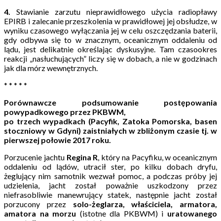
4.
Stawianie zarzutu nieprawidłowego użycia radiopławy
EPIRB i zalecanie przeszkolenia w prawidłowej jej obsłudze, w
wyniku czasowego wyłączania jej w celu oszczędzania baterii,
gdy odbywa się to w znacznym, oceanicznym oddaleniu od
lądu, jest delikatnie określając dyskusyjne. Tam czasookres
reakcji „nasłuchujących” liczy się w dobach, a nie w godzinach
jak dla mórz wewnętrznych.
* * * * *
Porównawcze podsumowanie postępowania
powypadkowego przez PKBWM,
po trzech wypadkach (Pacyfik, Zatoka Pomorska, basen
stoczniowy w Gdyni) zaistniałych w zbliżonym czasie tj. w
pierwszej połowie 2017 roku.
Porzucenie jachtu
Regina R
, który na Pacyfiku, w oceanicznym
oddaleniu od lądów, utracił ster, po kilku dobach dryfu,
żeglujący nim samotnik wezwał pomoc, a podczas próby jej
udzielenia, jacht został poważnie uszkodzony przez
niefrasobliwie manewrujący statek, następnie jacht został
porzucony przez
solo-żeglarza, właściciela, armatora,
amatora na morzu
(istotne dla PKBWM) i
uratowanego