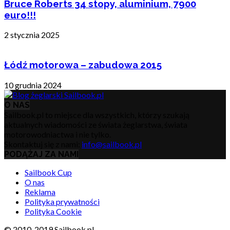
Bruce Roberts 34 stopy, aluminium, 7900
euro!!!
2 stycznia 2025
Łódź motorowa – zabudowa 2015
10 grudnia 2024
O NAS
Sailbook.pl to miejsce dla wszystkich, którzy szukają
aktualnych wiadomości ze świata żeglarstwa, świata
motorowodniactwa i nie tylko.
Skontaktuj się z nami:
info@sailbook.pl
PODĄŻAJ ZA NAMI
Sailbook Cup
O nas
Reklama
Polityka prywatności
Polityka Cookie
© 2010-2019 Sailbook.pl