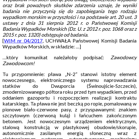
oraz brak poważnych skutków zdarzenia uznaje, że wyniki
badania nie przyczynią się do zapobiegania tego rodzaju
wypadkom morskim w przyszłości i na podstawie art. 20 ust. 3
ustawy z dnia 31 sierpnia 2012 r. o Państwowej Komisji
Badania Wypadków Morskich (Dz. U. z 2012 r. poz. 1068 oraz z
2015 r. poz. 1320) odstępuje od badania.
[
WIM nr 04/2017
, UCHWAŁA Państwowej Komisji Badania
Wypadków Morskich, w składzie: …]
…który komunikat należałoby podpisać:
Zawodowcy
Zawodowcom!
Tu przypomnienie: pława „N-2” stanowi istotny element
nowoczesnego, elektronicznego systemu naprowadzania
statków do Dwuporcia (Świnoujście-Szczecin),
zmodernizowanego półtora roku przed tym wypadkiem, przed
oddaniem gazoportu i rozpoczęciem realizacji kontraktu
katarskiego. Ta pława nie jest beczką po ropie, pomalowaną w
pionowe biało-czerwone pasy, z przyspawanymi: znakiem
szczytowym (czerwoną kulą) i łańcuchem zakończonym
betonem. Jest nowoczesnym urządzeniem elektrycznym,
stalową konstrukcją w plastykowej obudowie/skorupie,
autonomicznie zasilanym energią słoneczną wraz z
elektronicznym systemem automatycznego monitoringu