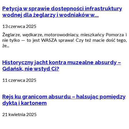
Petycja w sprawie dostępności infrastruktury
wodnej dla żeglarzy i wodniaków w...
13 czerwca 2025
Żeglarze, wędkarze, motorowodniacy, mieszkańcy Pomorza i
nie tylko — to jest WASZA sprawa! Czy też macie dość tego,
że...
Historyczny jacht kontra muzealne absurdy –
Gdańsk, nie wstyd Ci?
11 czerwca 2025
Rejs ku granicom absurdu – halsując pomiędzy
dyktą i kartonem
21 kwietnia 2025