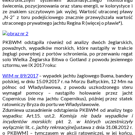
świecenia, pozycjonowania oraz stanu energii, w kolorystyce i
ze znakiem szczytowym jak wyżej. Wartość utraconej pławy
„N-2” z toru podejściowego znacznie przewyższała wartość
utraconego prywatnego jachtu Regina R (więcej o pławie*).
PKBWM odstąpiła również od analizy dwóch żeglarskich,
poważnych, wypadków morskich, które nastąpiły w trakcie
żeglugi powrotnej z portów schronienia, po przerwaniu regat
solo Wielka Żeglarska Bitwa o Gotland z powodu jesiennego
sztormu, we IX 2017 roku:
WIM nr 89/2017
– wypadek jachtu żaglowego Buena, bandery
polskiej, w dniu 15.09.2017 r. na Morzu Bałtyckim, 12 Mm na
północ od Władysławowa, z powodu uszkodzonego steru
wymagał pomocy – nastąpiło holowanie przez jacht
Copernicus (nie ma jachtu Copernikus), później przez statek
ratowniczy Bryza do portu we Władysławowie.
Zdumiewa uzasadnienie odstąpienia PKBWM od analizy tego
wypadku: Art.15. ust.2.
Komisja nie bada wypadków i
incydentów morskich:
pkt 2.
w których uczestniczyły
wyłącznie:
lit. c.
jachty rekreacyjne,
[ustawa z dnia 31.08.2012 r.
o PKBWM] – tymczasem w akcji ratowniczej, w jej końcu,