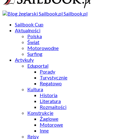
Sailbook.pl
Sailbook Cup
Aktualności
Polska
Świat
Motorowodne
Surfing
Artykuły
Eduportal
Porady
Turystycznie
Regatowo
Kultura
Historia
Literatura
Rozmaitości
Konstrukcje
Żaglowe
Motorowe
Inne
Rejsy