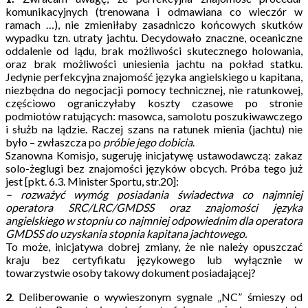
komunikacyjnych (trenowana i odmawiana co wieczór w
ramach …), nie zmieniłaby zasadniczo końcowych skutków
wypadku tzn. utraty jachtu. Decydowało znaczne, oceaniczne
oddalenie od lądu, brak możliwości skutecznego holowania,
oraz brak możliwości uniesienia jachtu na pokład statku.
Jedynie perfekcyjna znajomość języka angielskiego u kapitana,
niezbędna do negocjacji pomocy technicznej, nie ratunkowej,
częściowo ograniczyłaby koszty czasowe po stronie
podmiotów ratujących: masowca, samolotu poszukiwawczego
i służb na lądzie. Raczej szans na ratunek mienia (jachtu) nie
było – zwłaszcza po
próbie jego dobicia
.
Szanowna Komisjo, sugeruję inicjatywę ustawodawczą: zakaz
solo-żeglugi bez znajomości języków obcych. Próba tego już
jest [pkt. 6.3. Minister Sportu, str.20]:
– rozważyć wymóg posiadania świadectwa co najmniej
operatora SRC/LRC/GMDSS oraz znajomości języka
angielskiego w stopniu co najmniej odpowiednim dla operatora
GMDSS do uzyskania stopnia kapitana jachtowego.
To może, inicjatywa dobrej zmiany, że nie należy opuszczać
kraju bez certyfikatu językowego lub wyłącznie w
towarzystwie osoby takowy dokument posiadającej?
2
. Deliberowanie o wywieszonym sygnale „NC” śmieszy od