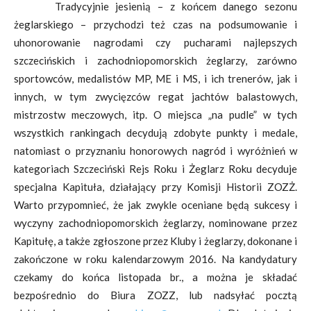
Tradycyjnie jesienią – z końcem danego sezonu
żeglarskiego – przychodzi też czas na podsumowanie i
uhonorowanie nagrodami czy pucharami najlepszych
szczecińskich i zachodniopomorskich żeglarzy, zarówno
sportowców, medalistów MP, ME i MS, i ich trenerów, jak i
innych, w tym zwycięzców regat jachtów balastowych,
mistrzostw meczowych, itp. O miejsca „na pudle” w tych
wszystkich rankingach decydują zdobyte punkty i medale,
natomiast o przyznaniu honorowych nagród i wyróżnień w
kategoriach Szczeciński Rejs Roku i Żeglarz Roku decyduje
specjalna Kapituła, działający przy Komisji Historii ZOZŻ.
Warto przypomnieć, że jak zwykle oceniane będą sukcesy i
wyczyny zachodniopomorskich żeglarzy, nominowane przez
Kapitułę, a także zgłoszone przez Kluby i żeglarzy, dokonane i
zakończone w roku kalendarzowym 2016. Na kandydatury
czekamy do końca listopada br., a można je składać
bezpośrednio do Biura ZOZZ, lub nadsyłać pocztą