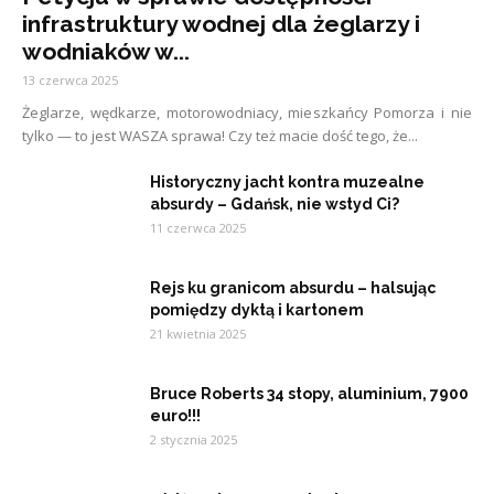
infrastruktury wodnej dla żeglarzy i
wodniaków w...
13 czerwca 2025
Żeglarze, wędkarze, motorowodniacy, mieszkańcy Pomorza i nie
tylko — to jest WASZA sprawa! Czy też macie dość tego, że...
Historyczny jacht kontra muzealne
absurdy – Gdańsk, nie wstyd Ci?
11 czerwca 2025
Rejs ku granicom absurdu – halsując
pomiędzy dyktą i kartonem
21 kwietnia 2025
Bruce Roberts 34 stopy, aluminium, 7900
euro!!!
2 stycznia 2025