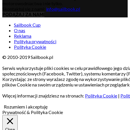
motorowodniactwa i nie tylko.
Skontaktuj się z nami:
info@sailbook.pl
PODĄŻAJ ZA NAMI
Sailbook Cup
O nas
Reklama
Polityka prywatności
Polityka Cookie
© 2010-2019 Sailbook.pl
Serwis wykorzystuje pliki cookies w celu prawidłowego jego dzia
społecznościowych (Facebook, Twitter), systemu komentarzy (
Korzystając ze strony wyrażasz zgodę na wykorzystywanie pli
plików Cookie na swoim urządzeniu w ustawieniach przeglądarki
Więcej informacji znajdziesz na stronach:
Polityka Cookie
|
Poli
Rozumiem i akceptuję
Prywatność & Polityka Cookie
Close