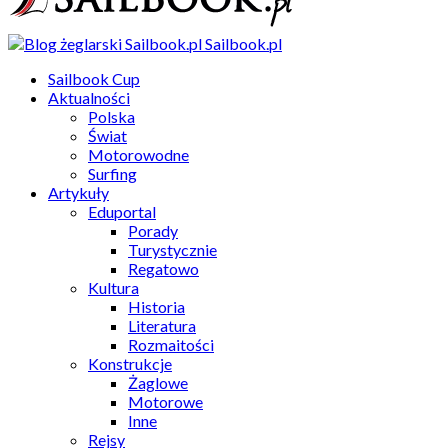
Sailbook.pl
Sailbook Cup
Aktualności
Polska
Świat
Motorowodne
Surfing
Artykuły
Eduportal
Porady
Turystycznie
Regatowo
Kultura
Historia
Literatura
Rozmaitości
Konstrukcje
Żaglowe
Motorowe
Inne
Rejsy