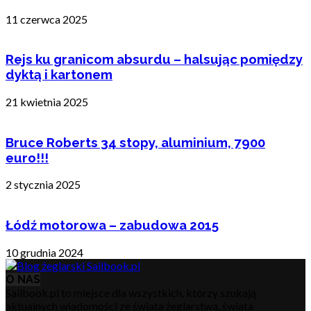
11 czerwca 2025
Rejs ku granicom absurdu – halsując pomiędzy
dyktą i kartonem
21 kwietnia 2025
Bruce Roberts 34 stopy, aluminium, 7900
euro!!!
2 stycznia 2025
Łódź motorowa – zabudowa 2015
10 grudnia 2024
O NAS
Sailbook.pl to miejsce dla wszystkich, którzy szukają
aktualnych wiadomości ze świata żeglarstwa, świata