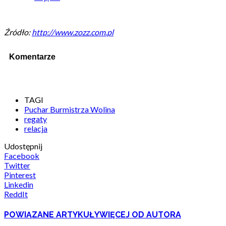
Źródło:
http://www.zozz.com.pl
Komentarze
TAGI
Puchar Burmistrza Wolina
regaty
relacja
Udostępnij
Facebook
Twitter
Pinterest
Linkedin
ReddIt
POWIĄZANE ARTYKUŁY
WIĘCEJ OD AUTORA