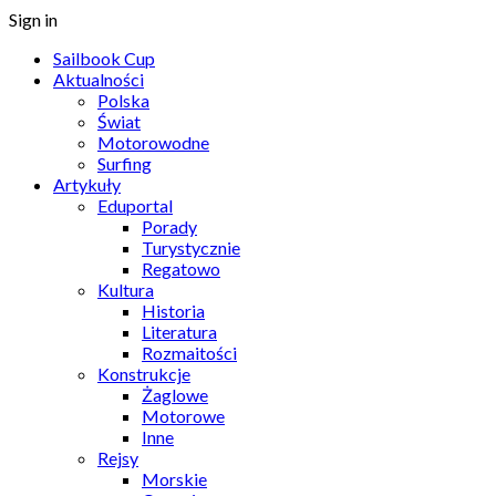
Sign in
Sailbook Cup
Aktualności
Polska
Świat
Motorowodne
Surfing
Artykuły
Eduportal
Porady
Turystycznie
Regatowo
Kultura
Historia
Literatura
Rozmaitości
Konstrukcje
Żaglowe
Motorowe
Inne
Rejsy
Morskie