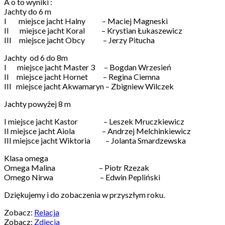
A o to wyniki :
Jachty do 6 m
I miejsce jacht Halny – Maciej Magneski
II miejsce jacht Koral – Krystian Łukaszewicz
III miejsce jacht Obcy – Jerzy Pitucha
Jachty od 6 do 8m
I miejsce jacht Master 3 – Bogdan Wrzesień
II miejsce jacht Hornet – Regina Ciemna
III miejsce jacht Akwamaryn – Zbigniew Wilczek
Jachty powyżej 8 m
I miejsce jacht Kastor – Leszek Mruczkiewicz
II miejsce jacht Aiola – Andrzej Melchinkiewicz
III miejsce jacht Wiktoria – Jolanta Smardzewska
Klasa omega
Omega Malina – Piotr Rzezak
Omego Nirwa – Edwin Pepliński
Dziękujemy i do zobaczenia w przyszłym roku.
Zobacz:
Relacja
Zobacz:
Zdjęcia