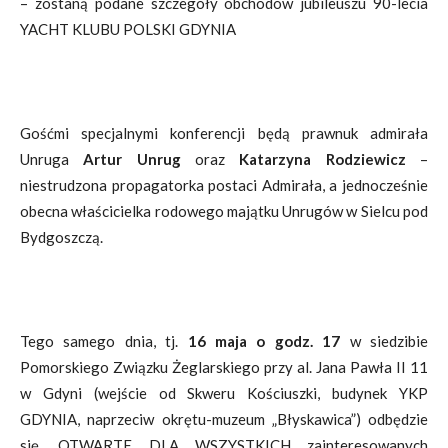
– zostaną podane szczegóły obchodów jubileuszu 90-lecia
YACHT KLUBU POLSKI GDYNIA
Gośćmi specjalnymi konferencji będą prawnuk admirała
Unruga
Artur Unrug
oraz
Katarzyna Rodziewicz
–
niestrudzona propagatorka postaci Admirała, a jednocześnie
obecna właścicielka rodowego majątku Unrugów w Sielcu pod
Bydgoszczą.
Tego samego dnia, tj.
16 maja o godz. 17
w siedzibie
Pomorskiego Związku Żeglarskiego przy al. Jana Pawła II 11
w Gdyni (wejście od Skweru Kościuszki, budynek YKP
GDYNIA, naprzeciw okrętu-muzeum „Błyskawica”) odbędzie
się, OTWARTE DLA WSZYSTKICH zainteresowanych