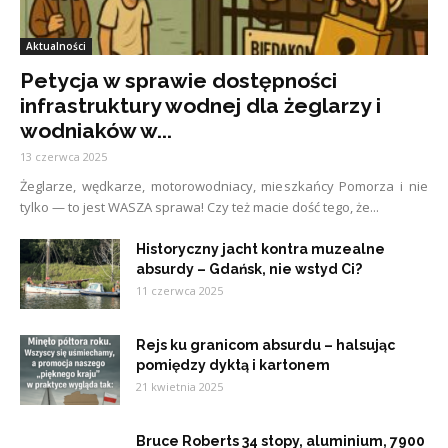
Aktualności
Petycja w sprawie dostępności
infrastruktury wodnej dla żeglarzy i
wodniaków w...
13 czerwca 2025
Żeglarze, wędkarze, motorowodniacy, mieszkańcy Pomorza i nie
tylko — to jest WASZA sprawa! Czy też macie dość tego, że...
Historyczny jacht kontra muzealne
absurdy – Gdańsk, nie wstyd Ci?
11 czerwca 2025
Rejs ku granicom absurdu – halsując
pomiędzy dyktą i kartonem
21 kwietnia 2025
Bruce Roberts 34 stopy, aluminium, 7900